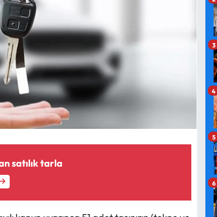
3
4
5
n satılık tarla
6