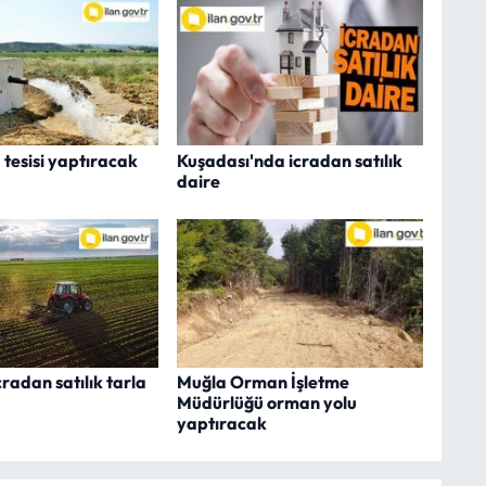
 tesisi yaptıracak
Kuşadası'nda icradan satılık
daire
radan satılık tarla
Muğla Orman İşletme
Müdürlüğü orman yolu
yaptıracak