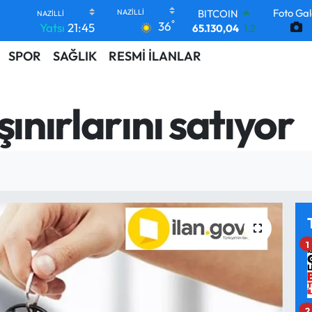
Foto Gal
BITCOIN
°
36
Yatsı
21:45
65.130,04
1.2
DOLAR
SPOR
SAĞLIK
RESMİ İLANLAR
47,7106
0.17
EURO
55,1652
0.27
STERLİN
şınırlarını satıyor
64,4046
0.35
GRAM ALTIN
6618.49
2.12
BİST100
13.773
-19
1
2