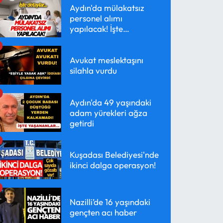
Aydın'da mülakatsız
personel alımı
yapılacak! İşte
detaylar...
Avukat meslektaşını
silahla vurdu
Aydın'da 49 yaşındaki
adam yürekleri ağza
getirdi
Kuşadası Belediyesi'nde
ikinci dalga operasyon!
Nazilli’de 16 yaşındaki
gençten acı haber