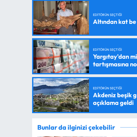
EDITÖRÜN SEÇTIĞI
Altından kat be
EDITÖRÜN SEÇTIĞI
Yargıtay'dan mil
tartışmasına n
EDITÖRÜN SEÇTIĞI
Akdeniz beşik g
açıklama geldi
Bunlar da ilginizi çekebilir