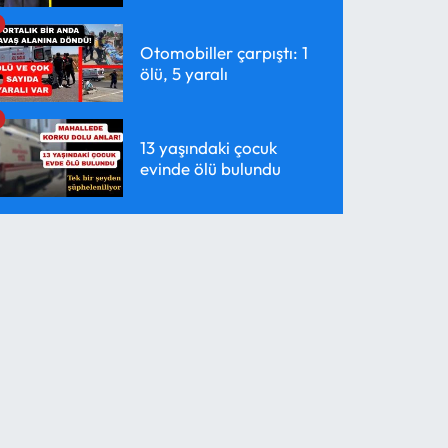
Otomobiller çarpıştı: 1
ölü, 5 yaralı
13 yaşındaki çocuk
evinde ölü bulundu