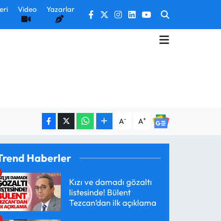
eri
Video
Yazarlar
-
+
A
A
Trend Haberler
Kızı ve damadı gözaltı
listesinde! Bülent
Tezcan’dan ilk açıklama