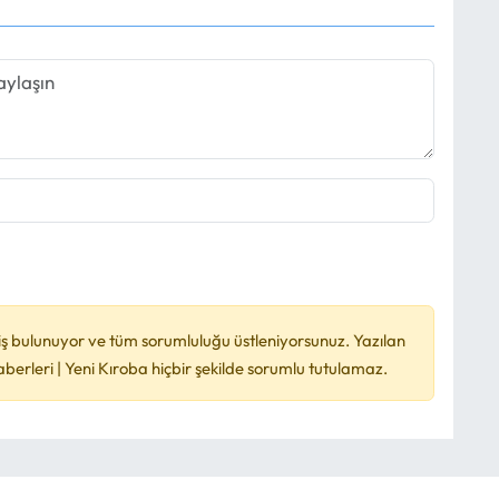
ş bulunuyor ve tüm sorumluluğu üstleniyorsunuz. Yazılan
rleri | Yeni Kıroba hiçbir şekilde sorumlu tutulamaz.