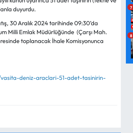
ılı kanun uyarınca 51 adet taşınırın (tekne ve
7
lanla duyurdu.
atış, 30 Aralık 2024 tarihinde 09:30’da
rum Milli Emlak Müdürlüğünde (Çarşı Mah.
8
sinde toplanacak İhale Komisyonunca
vasita-deniz-araclari-51-adet-tasinirin-