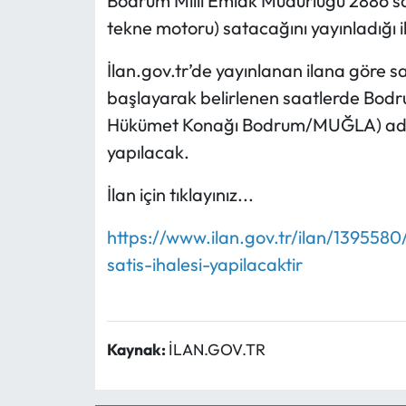
Bodrum Milli Emlak Müdürlüğü 2886 say
tekne motoru) satacağını yayınladığı i
İlan.gov.tr’de yayınlanan ilana göre s
başlayarak belirlenen saatlerde Bod
Hükümet Konağı Bodrum/MUĞLA) adre
yapılacak.
İlan için tıklayınız...
https://www.ilan.gov.tr/ilan/1395580/
satis-ihalesi-yapilacaktir
Kaynak:
İLAN.GOV.TR