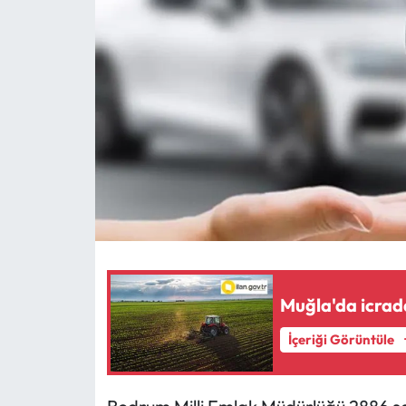
MAGAZİN
SAĞLIK
SİYASET
SPOR
TARIM
TURİZM
Muğla'da icrada
YAŞAM
İçeriği Görüntüle
RESMİ İLANLAR
HABER İLAN