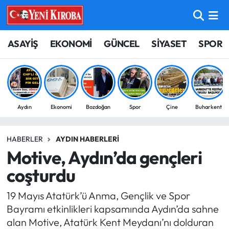
ASAYİŞ
Aydın Nöbetçi Eczaneler
ASAYİŞ
EKONOMİ
GÜNCEL
SİYASET
SPOR
BİLİM-TEKNOLOJİ
Aydın Hava Durumu
ÇEVRE
Aydin Namaz Vakitleri
Aydın
Ekonomi
Bozdoğan
Spor
Çine
Buharkent
DÜNYA
Aydın Trafik Yoğunluk Haritası
HABERLER
AYDIN HABERLERI
EĞİTİM
Süper Lig Puan Durumu ve Fikstür
Motive, Aydın’da gençleri
EKONOMİ
Tüm Manşetler
coşturdu
19 Mayıs Atatürk’ü Anma, Gençlik ve Spor
GÜNCEL
Son Dakika Haberleri
Bayramı etkinlikleri kapsamında Aydın’da sahne
alan Motive, Atatürk Kent Meydanı’nı dolduran
GÜNDEM
Haber Arşivi