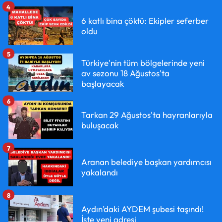
4
6 katlı bina çöktü: Ekipler seferber
oldu
5
Türkiye'nin tüm bölgelerinde yeni
av sezonu 18 Ağustos'ta
başlayacak
6
Tarkan 29 Ağustos'ta hayranlarıyla
buluşacak
7
Aranan belediye başkan yardımcısı
yakalandı
8
Aydın’daki AYDEM şubesi taşındı!
İşte yeni adresi