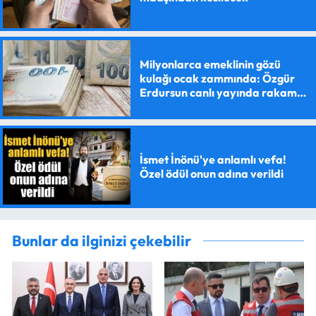
Milyonlarca emeklinin gözü
kulağı ocak zammında: Özgür
Erdursun canlı yayında rakam
verdi
İsmet İnönü'ye anlamlı vefa!
Özel ödül onun adına verildi
Bunlar da ilginizi çekebilir