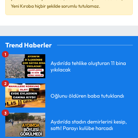
Yeni Kıroba hiçbir şekilde sorumlu tutulamaz.
Trend Haberler
1
Aydın'da tehlike oluşturan 11 bina
yıkılacak
2
Oğlunu öldüren baba tutuklandı
3
Aydın'da stadın demirlerini kesip,
sattı! Parayı kulübe harcadı