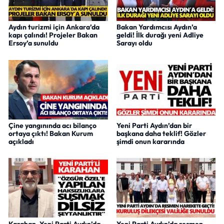
Aydın turizmi için Ankara’da
Bakan Yardımcısı Aydın’a
kapı çalındı! Projeler Bakan
geldi! İlk durağı yeni Adliye
Ersoy’a sunuldu
Sarayı oldu
Çine yangınında acı bilanço
Yeni Parti Aydın’dan bir
ortaya çıktı! Bakan Kurum
başkana daha teklif! Gözler
açıkladı
şimdi onun kararında
Karahan, Yeni Parti Aydın’da
Yeni Parti Aydın’da resmen