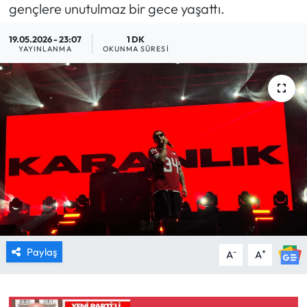
gençlere unutulmaz bir gece yaşattı.
MAGAZİN
19.05.2026 - 23:07
1 DK
YAYINLANMA
OKUNMA SÜRESI
SAĞLIK
SİYASET
SPOR
TARIM
TURİZM
YAŞAM
Paylaş
-
+
A
A
RESMİ İLANLAR
HABER İLAN