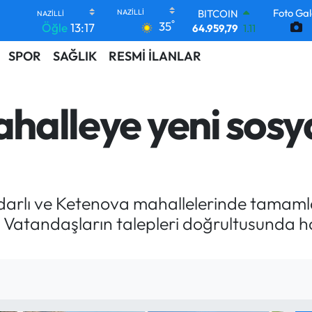
64.959,79
1.11
Foto Gal
DOLAR
°
35
Öğle
13:17
47,7436
0.18
EURO
SPOR
SAĞLIK
RESMİ İLANLAR
55,2510
0.32
STERLİN
64,4811
0.38
ahalleye yeni sosy
GRAM ALTIN
6660.55
0.03
BİST100
13.779
-14
aydarlı ve Ketenova mahallelerinde tamamla
ı. Vatandaşların talepleri doğrultusunda h