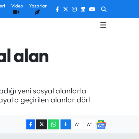
eri
Video
Yazarlar
al alan
dığı yeni sosyal alanlarla
ayata geçirilen alanlar dört
-
+
A
A