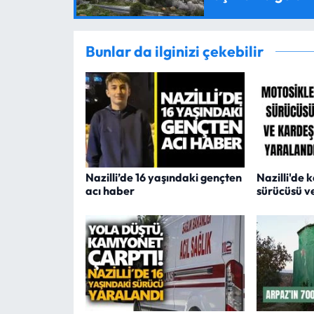
Bunlar da ilginizi çekebilir
Nazilli’de 16 yaşındaki gençten
Nazilli'de 
acı haber
sürücüsü v