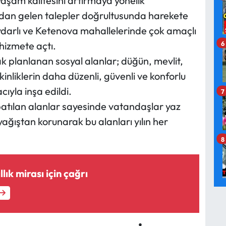
 yaşam kalitesini artırmaya yönelik
rdan gelen talepler doğrultusunda harekete
aydarlı ve Ketenova mahallelerinde çok amaçlı
6
hizmete açtı.
ak planlanan sosyal alanlar; düğün, mevlit,
tkinliklerin daha düzenli, güvenli ve konforlu
ıyla inşa edildi.
7
apatılan alanlar sayesinde vatandaşlar yaz
yağıştan korunarak bu alanları yılın her
8
lık mirası için çağrı