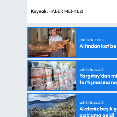
Kaynak:
HABER MERKEZİ
EDITÖRÜN SEÇTIĞI
Altından kat be
EDITÖRÜN SEÇTIĞI
Yargıtay'dan mil
tartışmasına n
EDITÖRÜN SEÇTIĞI
Akdeniz beşik g
açıklama geldi