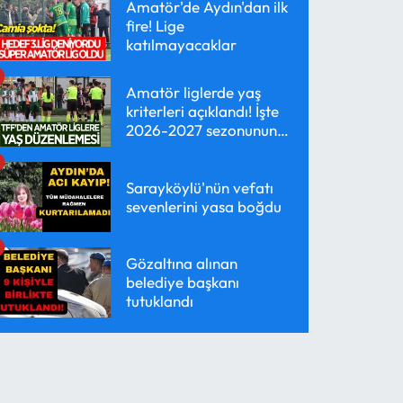
Amatör'de Aydın'dan ilk
fire! Lige
katılmayacaklar
Amatör liglerde yaş
kriterleri açıklandı! İşte
2026-2027 sezonunun
yeni kuralları
Sarayköylü'nün vefatı
sevenlerini yasa boğdu
Gözaltına alınan
belediye başkanı
tutuklandı