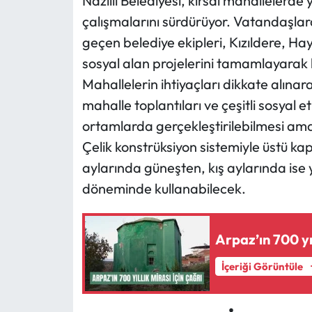
Nazilli Belediyesi, kırsal mahallelerde
çalışmalarını sürdürüyor. Vatandaşla
geçen belediye ekipleri, Kızıldere, H
sosyal alan projelerini tamamlayarak 
Mahallelerin ihtiyaçları dikkate alınar
mahalle toplantıları ve çeşitli sosyal e
ortamlarda gerçekleştirilebilmesi amac
Çelik konstrüksiyon sistemiyle üstü k
aylarında güneşten, kış aylarında ise 
döneminde kullanabilecek.
Arpaz’ın 700 yıl
İçeriği Görüntüle