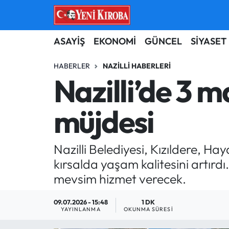
ASAYİŞ
Aydın Nöbetçi Eczaneler
ASAYİŞ
EKONOMİ
GÜNCEL
SİYASET
BİLİM-TEKNOLOJİ
Aydın Hava Durumu
HABERLER
NAZILLI HABERLERI
Nazilli’de 3 m
ÇEVRE
Aydin Namaz Vakitleri
müjdesi
DÜNYA
Aydın Trafik Yoğunluk Haritası
EĞİTİM
Süper Lig Puan Durumu ve Fikstür
Nazilli Belediyesi, Kızıldere, H
kırsalda yaşam kalitesini artırd
EKONOMİ
Tüm Manşetler
mevsim hizmet verecek.
GÜNCEL
Son Dakika Haberleri
09.07.2026 - 15:48
1 DK
YAYINLANMA
OKUNMA SÜRESI
GÜNDEM
Haber Arşivi