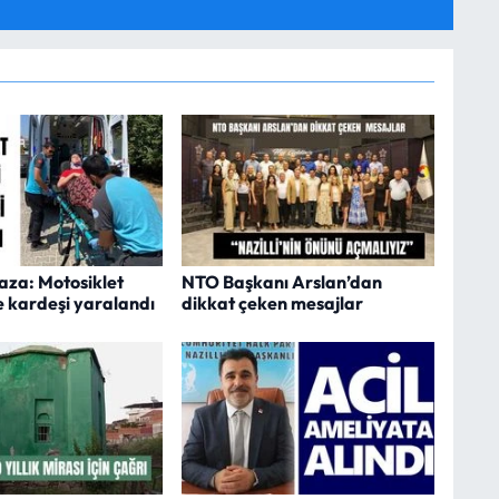
kaza: Motosiklet
NTO Başkanı Arslan’dan
e kardeşi yaralandı
dikkat çeken mesajlar