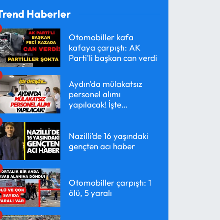
Trend Haberler
Otomobiller kafa
kafaya çarpıştı: AK
Parti'li başkan can verdi
Aydın'da mülakatsız
personel alımı
yapılacak! İşte
detaylar...
Nazilli’de 16 yaşındaki
gençten acı haber
Otomobiller çarpıştı: 1
ölü, 5 yaralı