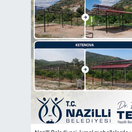
MAGAZİN
SAĞLIK
SİYASET
SPOR
TARIM
TURİZM
YAŞAM
RESMİ İLANLAR
HABER İLAN