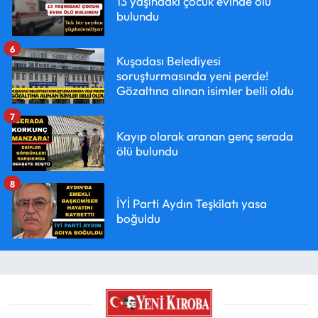
13 yaşındaki çocuk evinde ölü
bulundu
6
Kuşadası Belediyesi
soruşturmasında yeni perde!
Gözaltına alınan isimler belli oldu
7
Kayıp olarak aranan genç serada
ölü bulundu
8
İYİ Parti Aydın Teşkilatı yasa
boğuldu