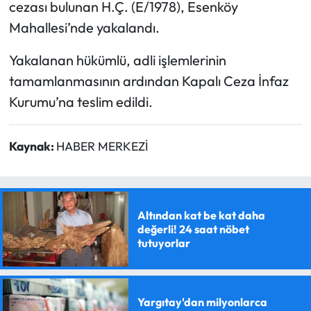
cezası bulunan H.Ç. (E/1978), Esenköy
Mahallesi’nde yakalandı.
Yakalanan hükümlü, adli işlemlerinin
tamamlanmasının ardından Kapalı Ceza İnfaz
Kurumu’na teslim edildi.
Kaynak:
HABER MERKEZİ
Altından kat be kat daha
değerli! 24 saat nöbet
tutuyorlar
Yargıtay'dan milyonlarca