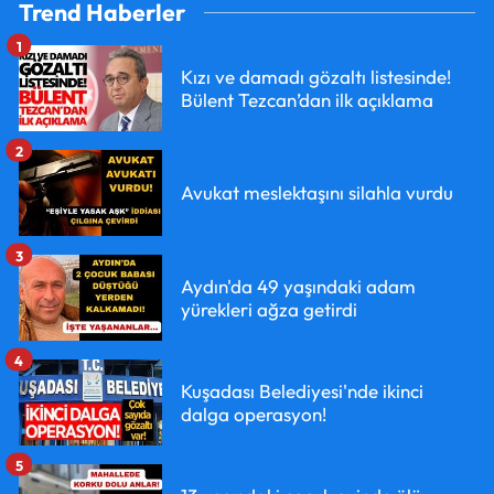
Trend Haberler
1
Kızı ve damadı gözaltı listesinde!
Bülent Tezcan’dan ilk açıklama
2
Avukat meslektaşını silahla vurdu
3
Aydın'da 49 yaşındaki adam
yürekleri ağza getirdi
4
Kuşadası Belediyesi'nde ikinci
dalga operasyon!
5