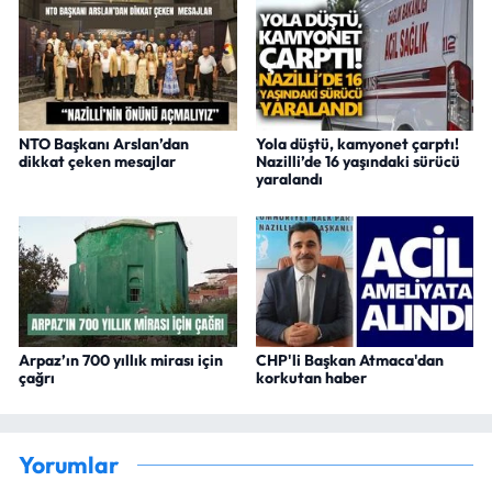
NTO Başkanı Arslan’dan
Yola düştü, kamyonet çarptı!
dikkat çeken mesajlar
Nazilli’de 16 yaşındaki sürücü
yaralandı
Arpaz’ın 700 yıllık mirası için
CHP'li Başkan Atmaca'dan
çağrı
korkutan haber
Yorumlar