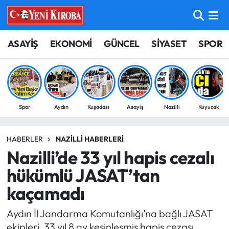
ASAYİŞ
Aydın Nöbetçi Eczaneler
ASAYİŞ
EKONOMİ
GÜNCEL
SİYASET
SPOR
BİLİM-TEKNOLOJİ
Aydın Hava Durumu
ÇEVRE
Aydin Namaz Vakitleri
Spor
Aydın
Kuşadası
Asayiş
Nazilli
Kuyucak
DÜNYA
Aydın Trafik Yoğunluk Haritası
HABERLER
NAZILLI HABERLERI
EĞİTİM
Süper Lig Puan Durumu ve Fikstür
Nazilli’de 33 yıl hapis cezalı
EKONOMİ
Tüm Manşetler
hükümlü JASAT’tan
kaçamadı
GÜNCEL
Son Dakika Haberleri
Aydın İl Jandarma Komutanlığı’na bağlı JASAT
GÜNDEM
Haber Arşivi
ekipleri, 33 yıl 8 ay kesinleşmiş hapis cezası