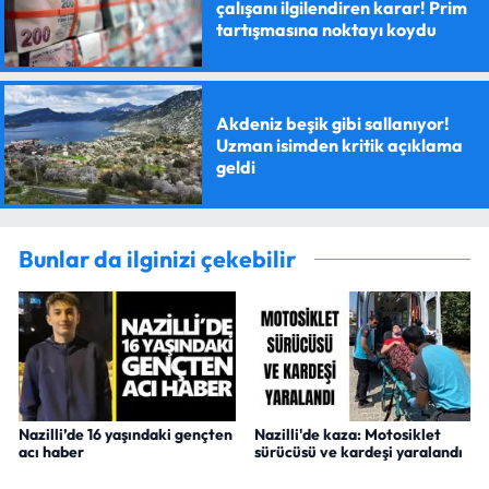
çalışanı ilgilendiren karar! Prim
tartışmasına noktayı koydu
Akdeniz beşik gibi sallanıyor!
Uzman isimden kritik açıklama
geldi
Bunlar da ilginizi çekebilir
Nazilli’de 16 yaşındaki gençten
Nazilli'de kaza: Motosiklet
acı haber
sürücüsü ve kardeşi yaralandı