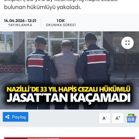
bulunan hükümlüyü yakaladı.
MAGAZİN
14.04.2026 - 12:21
1 DK
YAYINLANMA
OKUNMA SÜRESI
SAĞLIK
SİYASET
SPOR
TARIM
TURİZM
YAŞAM
Paylaş
-
+
A
A
RESMİ İLANLAR
HABER İLAN