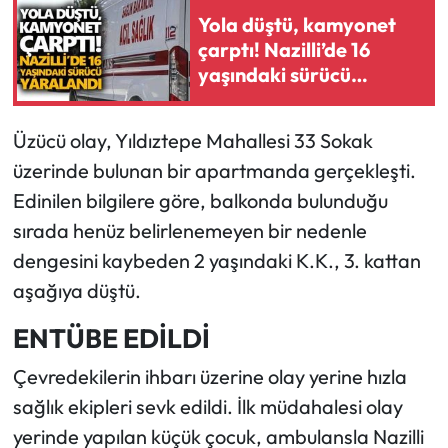
Yola düştü, kamyonet
çarptı! Nazilli’de 16
yaşındaki sürücü
yaralandı
Üzücü olay, Yıldıztepe Mahallesi 33 Sokak
üzerinde bulunan bir apartmanda gerçekleşti.
Edinilen bilgilere göre, balkonda bulunduğu
sırada henüz belirlenemeyen bir nedenle
dengesini kaybeden 2 yaşındaki K.K., 3. kattan
aşağıya düştü.
ENTÜBE EDİLDİ
Çevredekilerin ihbarı üzerine olay yerine hızla
sağlık ekipleri sevk edildi. İlk müdahalesi olay
yerinde yapılan küçük çocuk, ambulansla Nazilli