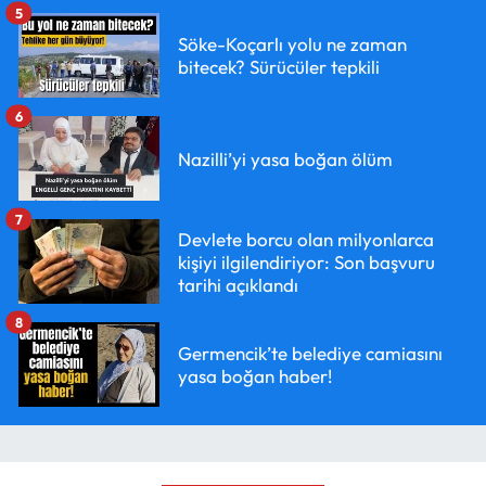
5
Söke-Koçarlı yolu ne zaman
bitecek? Sürücüler tepkili
6
Nazilli’yi yasa boğan ölüm
7
Devlete borcu olan milyonlarca
kişiyi ilgilendiriyor: Son başvuru
tarihi açıklandı
8
Germencik’te belediye camiasını
yasa boğan haber!