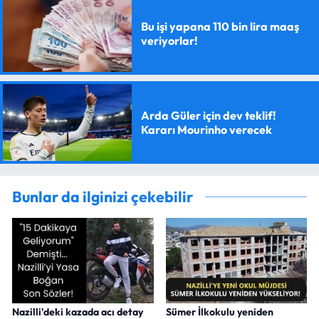
Bu işi yapana 110 bin lira maaş
veriyorlar!
Arda Güler için dev teklif!
Kararı Mourinho verecek
Bunlar da ilginizi çekebilir
Nazilli'deki kazada acı detay
Sümer İlkokulu yeniden