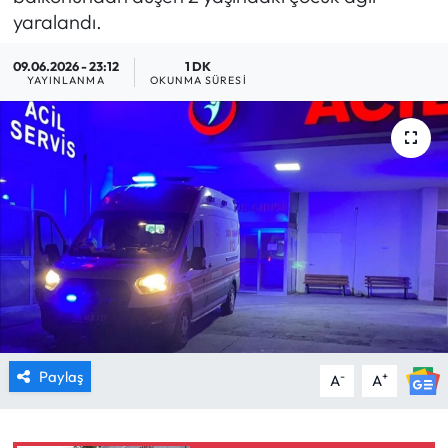
yaralandı.
MAGAZİN
09.06.2026 - 23:12
1 DK
YAYINLANMA
OKUNMA SÜRESI
SAĞLIK
SİYASET
SPOR
TARIM
TURİZM
YAŞAM
Paylaş
-
+
A
A
RESMİ İLANLAR
HABER İLAN