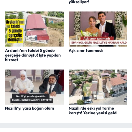
yükseliyor!
Arslanlı’nın talebi 5 günde
Aşk sınır tanımadı
gerçeğe dönüştü! İşte yapılan
hizmet
Nazilli’yi yasa boğan ölüm
Nazilli’de eski yol tarihe
karıştı! Yerine yenisi geldi