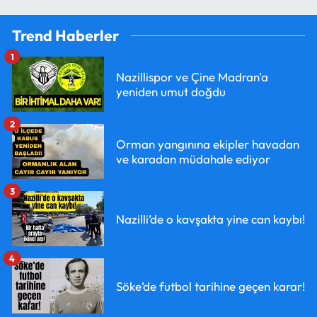
Trend Haberler
1
Nazillispor ve Çine Madran'a
yeniden umut doğdu
2
Orman yangınına ekipler havadan
ve karadan müdahale ediyor
3
Nazilli’de o kavşakta yine can kaybı!
4
Söke’de futbol tarihine geçen karar!