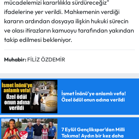
mücadelemizi kararlılıkla sürdüreceğiz"
ifadelerine yer verildi. Mahkemenin verdiği
kararın ardından dosyaya ilişkin hukuki sürecin
ve olası itirazların kamuoyu tarafından yakından
takip edilmesi bekleniyor.
Muhabir:
FİLİZ ÖZDEMİR
İsmet İnönü'ye anlamlı vefa!
Özel ödül onun adına verildi
7 Eylül Gençlikspor'dan Milli
Takıma! Aydın bir kez daha