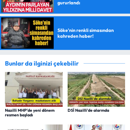
gururlandı
Söke'nin renkli simasından
kahreden haber!
Bunlar da ilginizi çekebilir
Nazilli MHP'de yeni dönem
DSİ Nazilli'de alarmda
resmen başladı