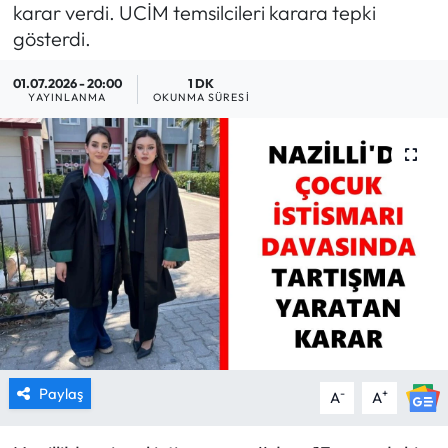
karar verdi. UCİM temsilcileri karara tepki
MAGAZİN
gösterdi.
01.07.2026 - 20:00
1 DK
SAĞLIK
YAYINLANMA
OKUNMA SÜRESI
SİYASET
SPOR
TARIM
TURİZM
YAŞAM
RESMİ İLANLAR
Paylaş
-
+
A
A
HABER İLAN