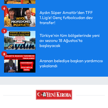
6
Aydın Süper Amatör'den TFF
1.Lig'e! Genç futbolcudan dev
transfer!
7
Türkiye'nin tüm bölgelerinde yeni
av sezonu 18 Ağustos'ta
başlayacak
8
Aranan belediye başkan yardımcısı
yakalandı