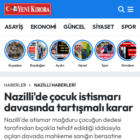
ASAYİŞ
Aydın Nöbetçi Eczaneler
ASAYİŞ
EKONOMİ
GÜNCEL
SİYASET
SPOR
BİLİM-TEKNOLOJİ
Aydın Hava Durumu
ÇEVRE
Aydin Namaz Vakitleri
Kuşadası
Bozdoğan
Aydın
Genel
Spor
Gündem
DÜNYA
Aydın Trafik Yoğunluk Haritası
HABERLER
NAZILLI HABERLERI
EĞİTİM
Süper Lig Puan Durumu ve Fikstür
Nazilli'de çocuk istismarı
EKONOMİ
Tüm Manşetler
davasında tartışmalı karar
Nazilli'de istismar mağduru çocuğun dedesi
GÜNCEL
Son Dakika Haberleri
tarafından bıçakla tehdit edildiği iddiasıyla
açılan davada mahkeme sanığın beraatine
GÜNDEM
Haber Arşivi