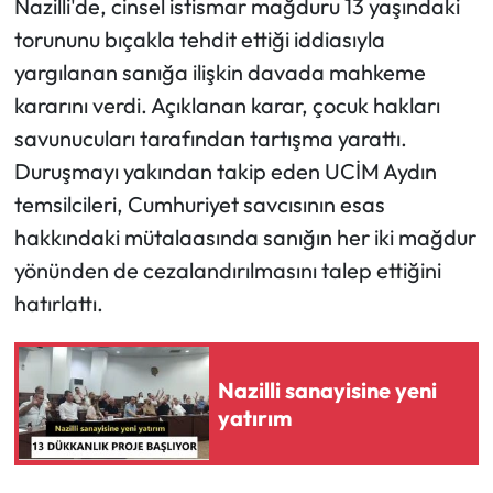
Nazilli'de, cinsel istismar mağduru 13 yaşındaki
torununu bıçakla tehdit ettiği iddiasıyla
yargılanan sanığa ilişkin davada mahkeme
kararını verdi. Açıklanan karar, çocuk hakları
savunucuları tarafından tartışma yarattı.
Duruşmayı yakından takip eden UCİM Aydın
temsilcileri, Cumhuriyet savcısının esas
hakkındaki mütalaasında sanığın her iki mağdur
yönünden de cezalandırılmasını talep ettiğini
hatırlattı.
Nazilli sanayisine yeni
yatırım