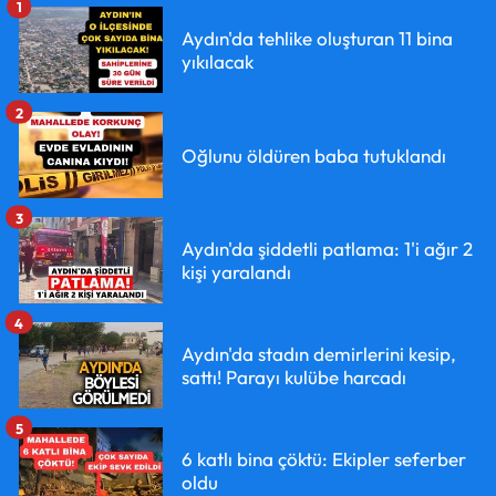
1
Aydın'da tehlike oluşturan 11 bina
yıkılacak
2
Oğlunu öldüren baba tutuklandı
3
Aydın'da şiddetli patlama: 1'i ağır 2
kişi yaralandı
4
Aydın'da stadın demirlerini kesip,
sattı! Parayı kulübe harcadı
5
6 katlı bina çöktü: Ekipler seferber
oldu