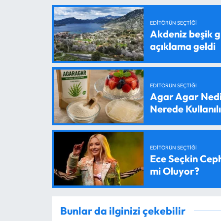
EDITÖRÜN SEÇTIĞI
Akdeniz beşik g
açıklama geldi
EDITÖRÜN SEÇTIĞI
Agar Agar Nedir
Nerede Kullanıl
EDITÖRÜN SEÇTIĞI
Ece Seçkin Ceph
mi Oluyor?
Bunlar da ilginizi çekebilir