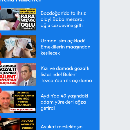
Bozdoğan’da talihsiz
olay! Baba mezara,
oğlu cezaevine gitti
Uzman isim açıkladı!
Emeklilerin maaşından
kesilecek
Kızı ve damadı gözaltı
listesinde! Bülent
Tezcan’dan ilk açıklama
Aydın'da 49 yaşındaki
adam yürekleri ağza
getirdi
Avukat meslektaşını