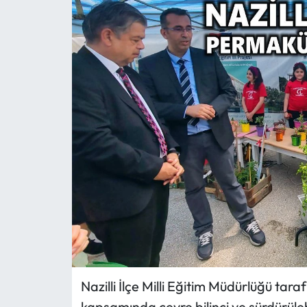
MAGAZİN
SAĞLIK
SİYASET
SPOR
TARIM
TURİZM
YAŞAM
RESMİ İLANLAR
Nazilli İlçe Milli Eğitim Müdürlüğü tara
HABER İLAN
kapsamında çevre bilinci ve sürdürüle