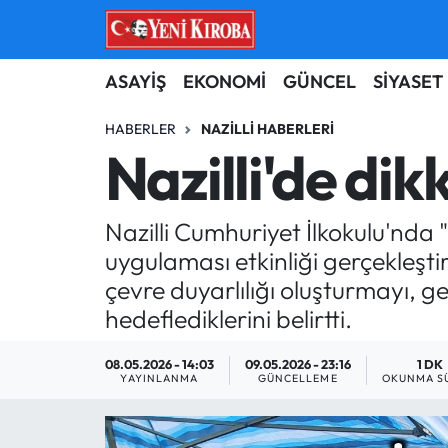
ASAYİŞ
Aydın Nöbetçi Eczaneler
ASAYİŞ
EKONOMİ
GÜNCEL
SİYASET
BİLİM-TEKNOLOJİ
Aydın Hava Durumu
HABERLER
NAZILLI HABERLERI
Nazilli'de dik
ÇEVRE
Aydin Namaz Vakitleri
Nazilli Cumhuriyet İlkokulu'nda
DÜNYA
Aydın Trafik Yoğunluk Haritası
uygulaması etkinliği gerçekleştir
EĞİTİM
Süper Lig Puan Durumu ve Fikstür
çevre duyarlılığı oluşturmayı, 
hedeflediklerini belirtti.
EKONOMİ
Tüm Manşetler
08.05.2026 - 14:03
09.05.2026 - 23:16
1 DK
YAYINLANMA
GÜNCELLEME
OKUNMA S
GÜNCEL
Son Dakika Haberleri
GÜNDEM
Haber Arşivi