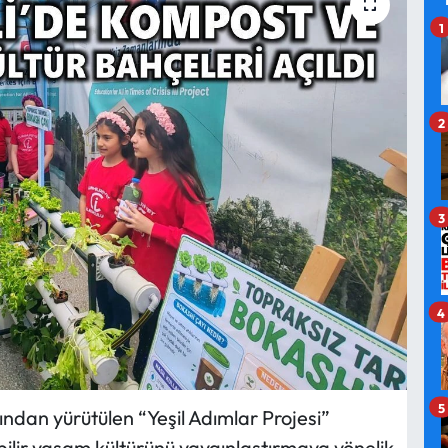
1
2
3
4
5
fından yürütülen “Yeşil Adımlar Projesi”
bilir yaşam kültürünü yaygınlaştırmaya yönelik