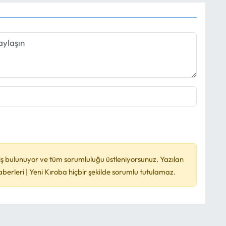
ş bulunuyor ve tüm sorumluluğu üstleniyorsunuz. Yazılan
rleri | Yeni Kıroba hiçbir şekilde sorumlu tutulamaz.