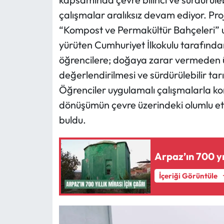
çalışmalar aralıksız devam ediyor. Proj
“Kompost ve Permakültür Bahçeleri” 
yürüten Cumhuriyet İlkokulu tarafından 
öğrencilere; doğaya zarar vermeden ür
değerlendirilmesi ve sürdürülebilir tar
Öğrenciler uygulamalı çalışmalarla ko
dönüşümün çevre üzerindeki olumlu etk
buldu.
Arpaz’ın 700 yıl
İçeriği Görüntüle