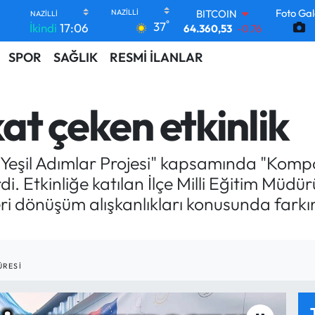
BITCOIN
Foto Gal
°
37
64.360,53
-0.76
İkindi
17:06
DOLAR
SPOR
SAĞLIK
RESMİ İLANLAR
47,7069
0.17
EURO
55,0265
0.01
STERLİN
kat çeken etkinlik
64,1897
0.02
GRAM ALTIN
6574.81
1.44
 "Yeşil Adımlar Projesi" kapsamında "Komp
BİST100
13.887
64
di. Etkinliğe katılan İlçe Milli Eğitim Müd
geri dönüşüm alışkanlıkları konusunda fark
ÜRESI