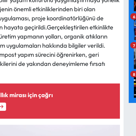
enin önemli etkinliklerinden biri olan
6
uygulaması, proje koordinatörlüğünü de
hayata geçirildi.Gerçekleştirilen etkinlikte
etim yapmanın yolları, organik atıkların
ım uygulamaları hakkında bilgiler verildi.
7
mpost yapım sürecini öğrenirken, geri
ilerini de yakından deneyimleme fırsatı
8
lık mirası için çağrı