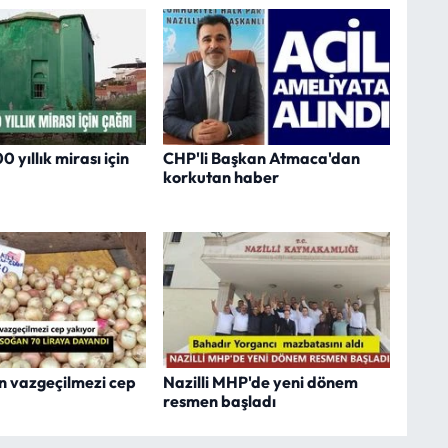
 yıllık mirası için
CHP'li Başkan Atmaca'dan
korkutan haber
n vazgeçilmezi cep
Nazilli MHP'de yeni dönem
resmen başladı