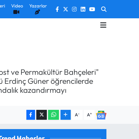
eri
Video
Yazarlar
ost ve Permakültür Bahçeleri"
ürü Erdinç Güner öğrencilerde
ındalık kazandırmayı
-
+
A
A
Trend Haberler