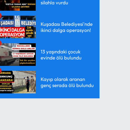
silahla vurdu
Kuşadası Belediyesi'nde
ikinci dalga operasyon!
13 yaşındaki çocuk
evinde ölü bulundu
Kayıp olarak aranan
genç serada ölü bulundu