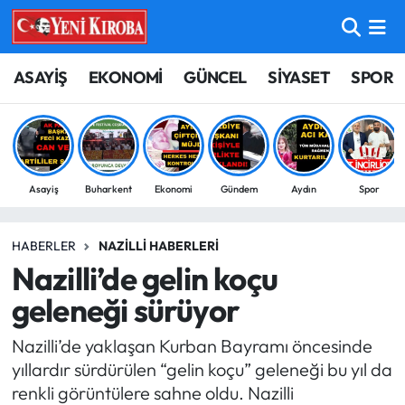
ASAYİŞ
Aydın Nöbetçi Eczaneler
ASAYİŞ
EKONOMİ
GÜNCEL
SİYASET
SPOR
BİLİM-TEKNOLOJİ
Aydın Hava Durumu
ÇEVRE
Aydin Namaz Vakitleri
Asayiş
Buharkent
Ekonomi
Gündem
Aydın
Spor
DÜNYA
Aydın Trafik Yoğunluk Haritası
HABERLER
NAZILLI HABERLERI
EĞİTİM
Süper Lig Puan Durumu ve Fikstür
Nazilli’de gelin koçu
EKONOMİ
Tüm Manşetler
geleneği sürüyor
Nazilli’de yaklaşan Kurban Bayramı öncesinde
GÜNCEL
Son Dakika Haberleri
yıllardır sürdürülen “gelin koçu” geleneği bu yıl da
renkli görüntülere sahne oldu. Nazilli
GÜNDEM
Haber Arşivi