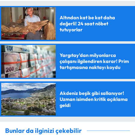
Altından kat be kat daha
değerli! 24 saat nöbet
tutuyorlar
Yargıtay'dan milyonlarca
çalışanı ilgilendiren karar! Prim
tartışmasına noktayı koydu
Akdeniz beşik gibi sallanıyor!
Uzman isimden kritik açıklama
geldi
Bunlar da ilginizi çekebilir