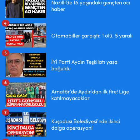
Nazilli’de 16 yaşındaki gençten acı
haber
4
Otomobiller çarpıştı: 1 ölü, 5 yaralı
5
İYİ Parti Aydın Teşkilatı yasa
boğuldu
6
Amatör'de Aydın'dan ilk fire! Lige
katılmayacaklar
7
Kuşadası Belediyesi'nde ikinci
dalga operasyon!