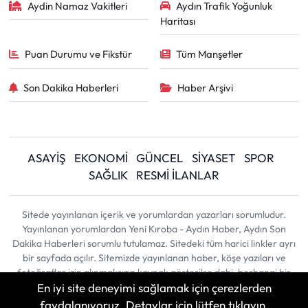
Aydin Namaz Vakitleri
Aydın Trafik Yoğunluk
Haritası
Puan Durumu ve Fikstür
Tüm Manşetler
Son Dakika Haberleri
Haber Arşivi
ASAYİŞ
EKONOMİ
GÜNCEL
SİYASET
SPOR
SAĞLIK
RESMİ İLANLAR
Sitede yayınlanan içerik ve yorumlardan yazarları sorumludur.
Yayınlanan yorumlardan Yeni Kıroba - Aydın Haber, Aydın Son
Dakika Haberleri sorumlu tutulamaz. Sitedeki tüm harici linkler ayrı
bir sayfada açılır. Sitemizde yayınlanan haber, köşe yazıları ve
fotoğraflar izin alınmaksızın kaynak gösterilse dahi, herhangi bir
En iyi site deneyimi sağlamak için çerezlerden
ortamda kullanılamaz ve yayınlanamaz
faydalanıyoruz. Detaylar için lütfen tıklayın.