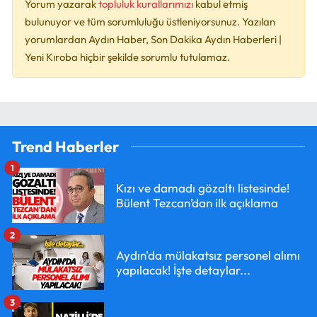
Yorum yazarak
topluluk kurallarımızı
kabul etmiş
bulunuyor ve tüm sorumluluğu üstleniyorsunuz. Yazılan
yorumlardan Aydın Haber, Son Dakika Aydın Haberleri |
Yeni Kıroba hiçbir şekilde sorumlu tutulamaz.
Trend Haberler
1
Kızı ve damadı gözaltı listesinde!
Bülent Tezcan’dan ilk açıklama
2
Aydın'da mülakatsız personel alımı
yapılacak! İşte detaylar...
3