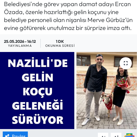
Belediyesi'nde görev yapan damat adayı Ercan
MAGAZİN
Özada, özenle hazırlattığı gelin koçunu yine
belediye personeli olan nişanlısı Merve Gürbüz’ün
SAĞLIK
evine götürerek unutulmaz bir sürprize imza attı.
25.05.2026 - 16:12
1 DK
SİYASET
YAYINLANMA
OKUNMA SÜRESI
SPOR
TARIM
TURİZM
YAŞAM
RESMİ İLANLAR
HABER İLAN
Paylaş
-
+