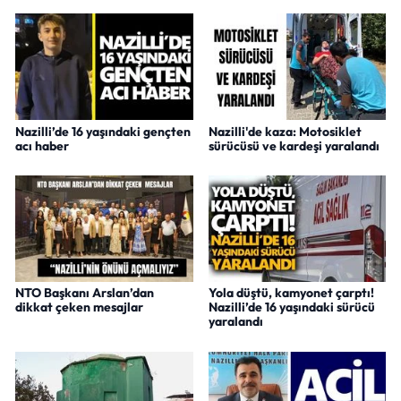
Nazilli’de 16 yaşındaki gençten
Nazilli'de kaza: Motosiklet
acı haber
sürücüsü ve kardeşi yaralandı
NTO Başkanı Arslan’dan
Yola düştü, kamyonet çarptı!
dikkat çeken mesajlar
Nazilli’de 16 yaşındaki sürücü
yaralandı