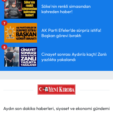
Söke'nin renkli simasından
kahreden haber!
7
AK Parti Efeler’de sürpriz istifa!
Başkan görevi bıraktı
8
Cinayet sonrası Aydın’a kaçtı! Zanlı
yazlıkta yakalandı
Aydın son dakika haberleri, siyaset ve ekonomi gündemi