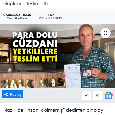
ekiplerine teslim etti.
MAGAZİN
07.06.2026 - 10:30
1 DK
YAYINLANMA
OKUNMA SÜRESI
SAĞLIK
SİYASET
SPOR
TARIM
TURİZM
YAŞAM
Paylaş
-
+
A
A
RESMİ İLANLAR
Nazilli'de "insanlık ölmemiş" dedirten bir olay
HABER İLAN