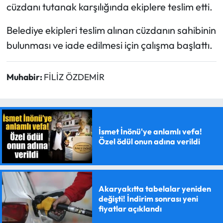
cüzdanı tutanak karşılığında ekiplere teslim etti.
Belediye ekipleri teslim alınan cüzdanın sahibinin
bulunması ve iade edilmesi için çalışma başlattı.
Muhabir:
FİLİZ ÖZDEMİR
İsmet İnönü'ye anlamlı vefa!
Özel ödül onun adına verildi
Akaryakıtta tabelalar yeniden
değişti! İndirim sonrası yeni
fiyatlar açıklandı