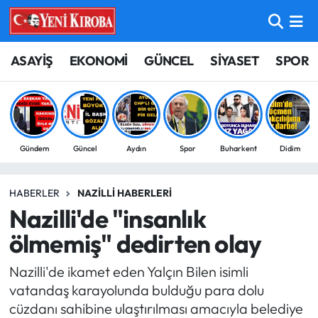
ASAYİŞ
Aydın Nöbetçi Eczaneler
ASAYİŞ
EKONOMİ
GÜNCEL
SİYASET
SPOR
BİLİM-TEKNOLOJİ
Aydın Hava Durumu
ÇEVRE
Aydin Namaz Vakitleri
Gündem
Güncel
Aydın
Spor
Buharkent
Didim
DÜNYA
Aydın Trafik Yoğunluk Haritası
HABERLER
NAZILLI HABERLERI
EĞİTİM
Süper Lig Puan Durumu ve Fikstür
Nazilli'de "insanlık
EKONOMİ
Tüm Manşetler
ölmemiş" dedirten olay
Nazilli'de ikamet eden Yalçın Bilen isimli
GÜNCEL
Son Dakika Haberleri
vatandaş karayolunda bulduğu para dolu
cüzdanı sahibine ulaştırılması amacıyla belediye
GÜNDEM
Haber Arşivi