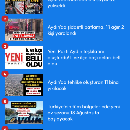
yükseldi
2
Aydın'da şiddetli patlama: 1'i ağır 2
kişi yaralandı
3
Yeni Parti Aydın teşkilatını
oluşturdu! İl ve ilçe başkanları belli
oldu
4
Aydın'da tehlike oluşturan 11 bina
yıkılacak
5
Türkiye'nin tüm bölgelerinde yeni
av sezonu 18 Ağustos'ta
başlayacak
6