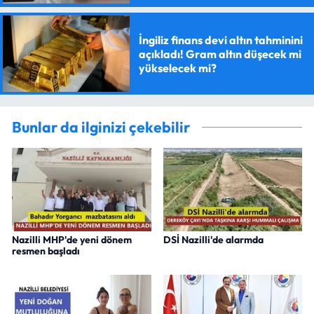
İngiliz finans devi altın tahminini
açıkladı! Gram altın düşecek mi
yükselecek mi?
Bunlar da ilginizi çekebilir
Nazilli MHP'de yeni dönem
DSİ Nazilli'de alarmda
resmen başladı