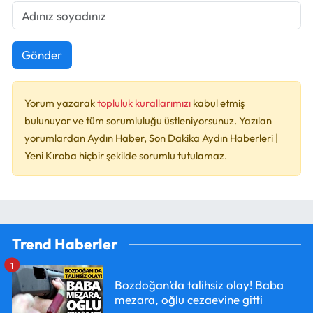
Gönder
Yorum yazarak
topluluk kurallarımızı
kabul etmiş
bulunuyor ve tüm sorumluluğu üstleniyorsunuz. Yazılan
yorumlardan Aydın Haber, Son Dakika Aydın Haberleri |
Yeni Kıroba hiçbir şekilde sorumlu tutulamaz.
Trend Haberler
1
Bozdoğan’da talihsiz olay! Baba
mezara, oğlu cezaevine gitti