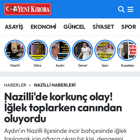
ASAYİŞ
Aydın Nöbetçi Eczaneler
ASAYİŞ
EKONOMİ
GÜNCEL
SİYASET
SPOR
BİLİM-TEKNOLOJİ
Aydın Hava Durumu
ÇEVRE
Aydin Namaz Vakitleri
Nazilli
Söke
Aydın
Genel
Spor
Kuşadası
DÜNYA
Aydın Trafik Yoğunluk Haritası
HABERLER
NAZILLI HABERLERI
EĞİTİM
Süper Lig Puan Durumu ve Fikstür
Nazilli'de korkunç olay!
EKONOMİ
Tüm Manşetler
İğlek toplarken canından
oluyordu
GÜNCEL
Son Dakika Haberleri
Aydın’ın Nazilli ilçesinde incir bahçesinde iğlek
GÜNDEM
Haber Arşivi
toplamak için ağaca çıkan bir kişi, dengesini