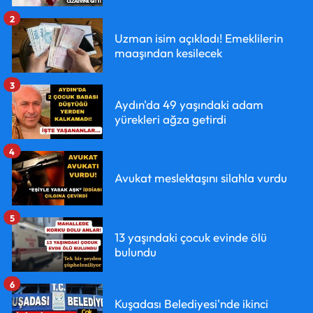
2
Uzman isim açıkladı! Emeklilerin
maaşından kesilecek
3
Aydın'da 49 yaşındaki adam
yürekleri ağza getirdi
4
Avukat meslektaşını silahla vurdu
5
13 yaşındaki çocuk evinde ölü
bulundu
6
Kuşadası Belediyesi'nde ikinci