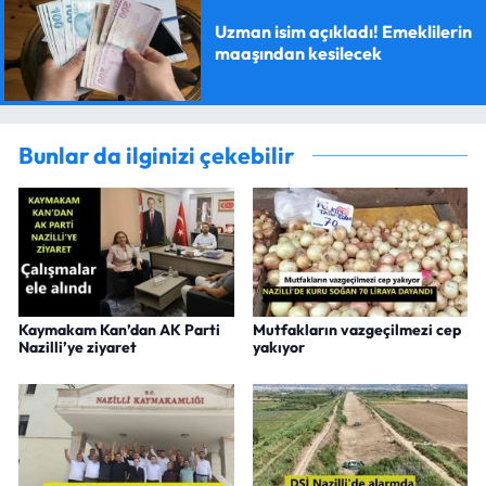
Uzman isim açıkladı! Emeklilerin
maaşından kesilecek
Bunlar da ilginizi çekebilir
Kaymakam Kan’dan AK Parti
Mutfakların vazgeçilmezi cep
Nazilli’ye ziyaret
yakıyor