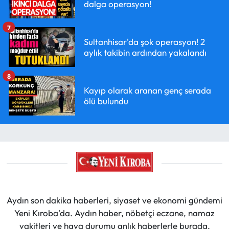
dalga operasyon!
7
Sultanhisar'da şok operasyon! 2
aylık takibin ardından yakalandı
8
Kayıp olarak aranan genç serada
ölü bulundu
Aydın son dakika haberleri, siyaset ve ekonomi gündemi
Yeni Kıroba'da. Aydın haber, nöbetçi eczane, namaz
vakitleri ve hava durumu anlık haberlerle burada.