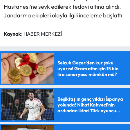
Hastanesi’ne sevk edilerek tedavi altına alındı.
Jandarma ekipleri olayla ilgili inceleme başlattı.
Kaynak:
HABER MERKEZİ
Selçuk Geçer'den kur şoku
uyarısı! Gram altın için 15 bin
lira senaryosu mümkün mü?
Beşiktaş'ın genç yıldızı İspanya
yolunda! Nihat Kahveci'nin
ardından ikinci Türk oyuncu
olacak