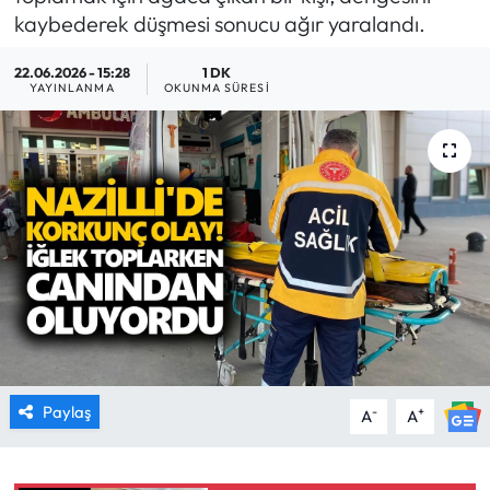
kaybederek düşmesi sonucu ağır yaralandı.
MAGAZİN
22.06.2026 - 15:28
1 DK
YAYINLANMA
OKUNMA SÜRESI
SAĞLIK
SİYASET
SPOR
TARIM
TURİZM
YAŞAM
Paylaş
-
+
A
A
RESMİ İLANLAR
HABER İLAN