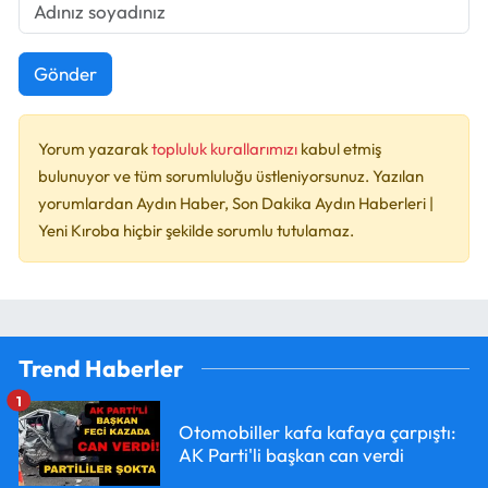
Gönder
Yorum yazarak
topluluk kurallarımızı
kabul etmiş
bulunuyor ve tüm sorumluluğu üstleniyorsunuz. Yazılan
yorumlardan Aydın Haber, Son Dakika Aydın Haberleri |
Yeni Kıroba hiçbir şekilde sorumlu tutulamaz.
Trend Haberler
1
Otomobiller kafa kafaya çarpıştı:
AK Parti'li başkan can verdi