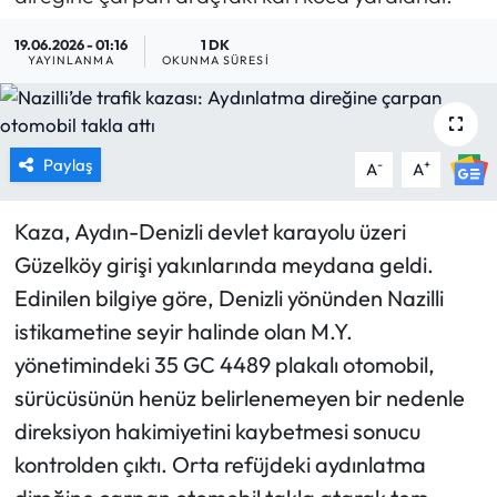
MAGAZİN
19.06.2026 - 01:16
1 DK
YAYINLANMA
OKUNMA SÜRESI
SAĞLIK
SİYASET
Paylaş
-
+
A
A
SPOR
Kaza, Aydın-Denizli devlet karayolu üzeri
Güzelköy girişi yakınlarında meydana geldi.
TARIM
Edinilen bilgiye göre, Denizli yönünden Nazilli
TURİZM
istikametine seyir halinde olan M.Y.
yönetimindeki 35 GC 4489 plakalı otomobil,
YAŞAM
sürücüsünün henüz belirlenemeyen bir nedenle
direksiyon hakimiyetini kaybetmesi sonucu
RESMİ İLANLAR
kontrolden çıktı. Orta refüjdeki aydınlatma
HABER İLAN