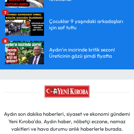
7
Çocuklar 9 yaşındaki arkadaşları
için saf tuttu
8
Aydın’ın incirinde kritik sezon!
Üreticinin gözü şimdi fiyatta
Aydın son dakika haberleri, siyaset ve ekonomi gündemi
Yeni Kıroba'da. Aydın haber, nöbetçi eczane, namaz
vakitleri ve hava durumu anlık haberlerle burada.