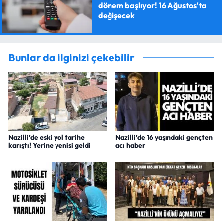
dönem başlıyor! 16 Ağustos'ta
değişecek
Bunlar da ilginizi çekebilir
Nazilli’de eski yol tarihe
Nazilli’de 16 yaşındaki gençten
karıştı! Yerine yenisi geldi
acı haber