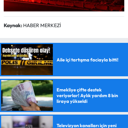
Kaynak:
HABER MERKEZİ
Aile içi tartışma faciayla bitti!
Emekliye çifte destek
veriyorlar! Aylık yardım 8 bin
liraya yükseldi
Televizyon kanalları için yeni