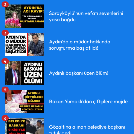
2
Sarayköylü'nün vefatı sevenlerini
yasa boğdu
3
Aydın’da o müdür hakkında
soruşturma başlatıldı!
4
Aydınlı başkanı üzen ölüm!
5
Bakan Yumaklı'dan çiftçilere müjde
6
Gözaltına alınan belediye başkanı
tutuklandı