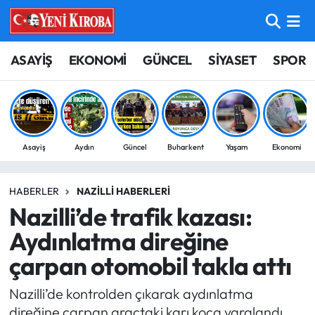
ASAYİŞ
Aydın Nöbetçi Eczaneler
ASAYİŞ
EKONOMİ
GÜNCEL
SİYASET
SPOR
BİLİM-TEKNOLOJİ
Aydın Hava Durumu
ÇEVRE
Aydin Namaz Vakitleri
Asayiş
Aydın
Güncel
Buharkent
Yaşam
Ekonomi
DÜNYA
Aydın Trafik Yoğunluk Haritası
HABERLER
NAZILLI HABERLERI
EĞİTİM
Süper Lig Puan Durumu ve Fikstür
Nazilli’de trafik kazası:
EKONOMİ
Tüm Manşetler
Aydınlatma direğine
çarpan otomobil takla attı
GÜNCEL
Son Dakika Haberleri
Nazilli’de kontrolden çıkarak aydınlatma
GÜNDEM
Haber Arşivi
direğine çarpan araçtaki karı koca yaralandı.