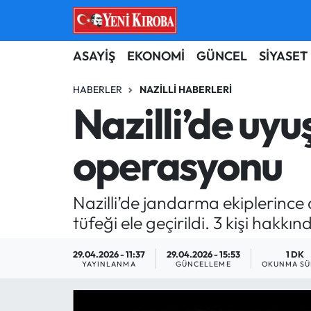
ASAYİŞ
Aydın Nöbetçi Eczaneler
ASAYİŞ
EKONOMİ
GÜNCEL
SİYASET
BİLİM-TEKNOLOJİ
Aydın Hava Durumu
HABERLER
NAZILLI HABERLERI
Nazilli’de uyu
ÇEVRE
Aydin Namaz Vakitleri
operasyonu
DÜNYA
Aydın Trafik Yoğunluk Haritası
EĞİTİM
Süper Lig Puan Durumu ve Fikstür
Nazilli’de jandarma ekiplerinc
tüfeği ele geçirildi. 3 kişi hakkın
EKONOMİ
Tüm Manşetler
29.04.2026 - 11:37
29.04.2026 - 15:53
1 DK
GÜNCEL
Son Dakika Haberleri
YAYINLANMA
GÜNCELLEME
OKUNMA SÜ
GÜNDEM
Haber Arşivi