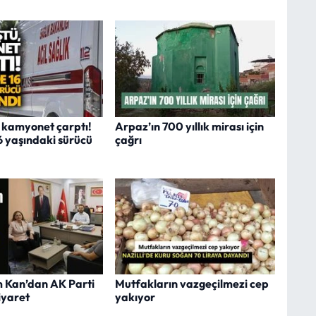
, kamyonet çarptı!
Arpaz’ın 700 yıllık mirası için
16 yaşındaki sürücü
çağrı
Kan’dan AK Parti
Mutfakların vazgeçilmezi cep
ziyaret
yakıyor