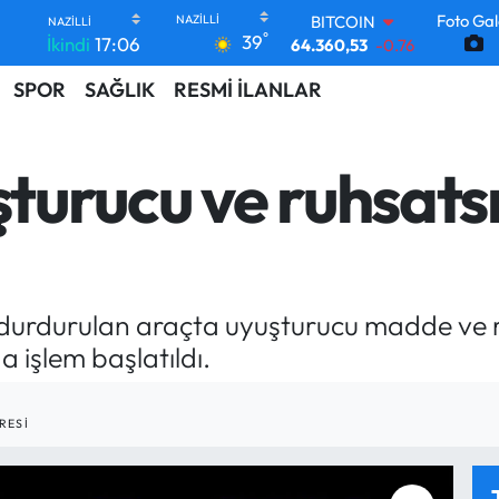
BITCOIN
Foto Gal
°
39
64.360,53
-0.76
İkindi
17:06
DOLAR
SPOR
SAĞLIK
RESMİ İLANLAR
47,7069
0.17
EURO
55,0265
0.01
STERLİN
şturucu ve ruhsatsı
64,1897
0.02
GRAM ALTIN
6618.49
2.12
BİST100
13.887
64
e durdurulan araçta uyuşturucu madde ve 
da işlem başlatıldı.
RESI