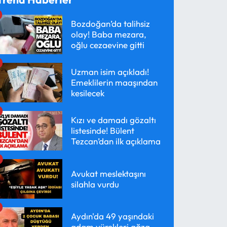
Bozdoğan’da talihsiz
olay! Baba mezara,
oğlu cezaevine gitti
Uzman isim açıkladı!
Emeklilerin maaşından
kesilecek
Kızı ve damadı gözaltı
listesinde! Bülent
Tezcan’dan ilk açıklama
Avukat meslektaşını
silahla vurdu
Aydın'da 49 yaşındaki
adam yürekleri ağza