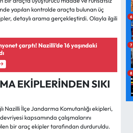
n bir araçta uyuşturucu madde ve ruhsatsız
ihinde yapılan kontrolde araçta bulunan üç
6
ler, detaylı arama gerçekleştirdi. Olayla ilgili
yonet çarptı! Nazilli’de 16 yaşındaki
7
dı
8
MA EKİPLERİNDEN SIKI
 Nazilli İlçe Jandarma Komutanlığı ekipleri,
uk devriyesi kapsamında çalışmalarını
en bir araç ekipler tarafından durduruldu.