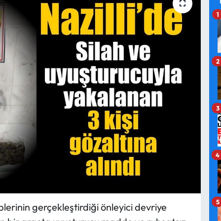
1
2
3
4
5
lerinin gerçekleştirdiği önleyici devriye