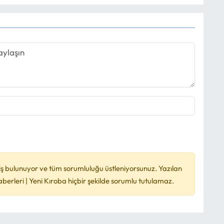
ş bulunuyor ve tüm sorumluluğu üstleniyorsunuz. Yazılan
rleri | Yeni Kıroba hiçbir şekilde sorumlu tutulamaz.