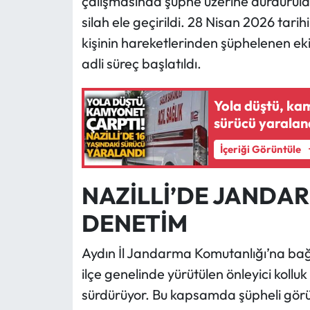
çalışmasında şüphe üzerine durdurula
silah ele geçirildi. 28 Nisan 2026 tar
kişinin hareketlerinden şüphelenen ekip
adli süreç başlatıldı.
Yola düştü, kam
sürücü yaralan
İçeriği Görüntüle
NAZİLLİ’DE JANDAR
DENETİM
Aydın İl Jandarma Komutanlığı’na bağlı
ilçe genelinde yürütülen önleyici koll
sürdürüyor. Bu kapsamda şüpheli görül