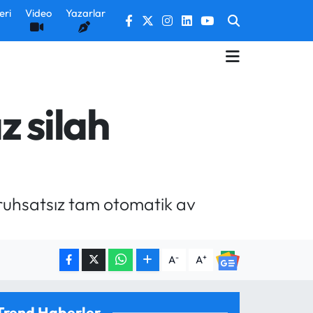
eri
Video
Yazarlar
z silah
ruhsatsız tam otomatik av
-
+
A
A
Trend Haberler