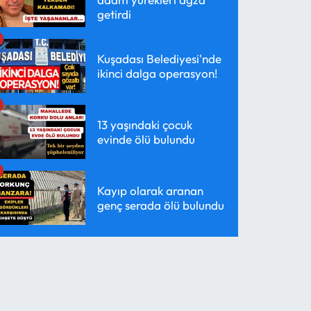
getirdi
Kuşadası Belediyesi'nde
ikinci dalga operasyon!
13 yaşındaki çocuk
evinde ölü bulundu
Kayıp olarak aranan
genç serada ölü bulundu