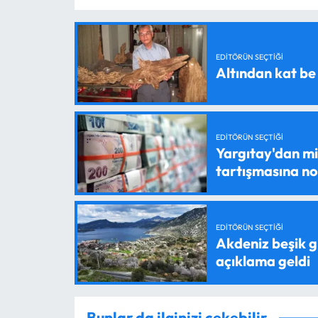
EDITÖRÜN SEÇTIĞI
Altından kat be
EDITÖRÜN SEÇTIĞI
Yargıtay'dan mil
tartışmasına n
EDITÖRÜN SEÇTIĞI
Akdeniz beşik g
açıklama geldi
Bunlar da ilginizi çekebilir