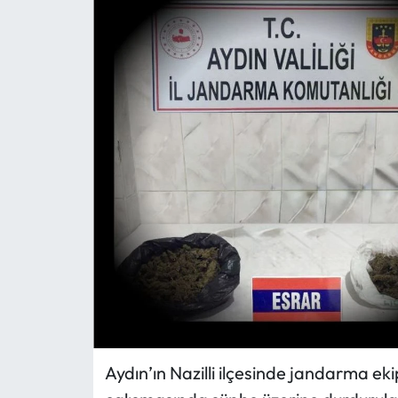
MAGAZİN
SAĞLIK
SİYASET
SPOR
TARIM
TURİZM
YAŞAM
RESMİ İLANLAR
Aydın’ın Nazilli ilçesinde jandarma ekip
HABER İLAN