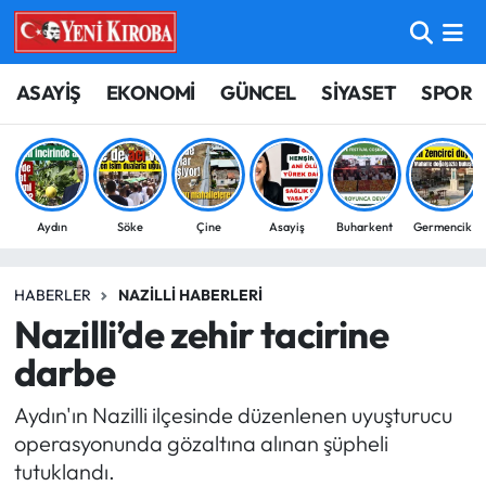
ASAYİŞ
Aydın Nöbetçi Eczaneler
ASAYİŞ
EKONOMİ
GÜNCEL
SİYASET
SPOR
BİLİM-TEKNOLOJİ
Aydın Hava Durumu
ÇEVRE
Aydin Namaz Vakitleri
Aydın
Söke
Çine
Asayiş
Buharkent
Germencik
DÜNYA
Aydın Trafik Yoğunluk Haritası
HABERLER
NAZILLI HABERLERI
EĞİTİM
Süper Lig Puan Durumu ve Fikstür
Nazilli’de zehir tacirine
EKONOMİ
Tüm Manşetler
darbe
Aydın'ın Nazilli ilçesinde düzenlenen uyuşturucu
GÜNCEL
Son Dakika Haberleri
operasyonunda gözaltına alınan şüpheli
tutuklandı.
GÜNDEM
Haber Arşivi