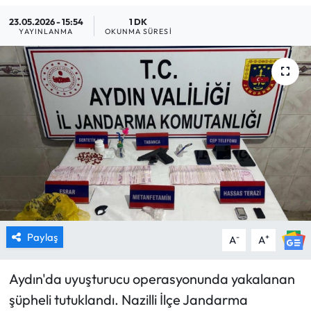
23.05.2026 - 15:54
1 DK
MAGAZİN
YAYINLANMA
OKUNMA SÜRESI
SAĞLIK
SİYASET
SPOR
TARIM
TURİZM
YAŞAM
Paylaş
-
+
A
A
RESMİ İLANLAR
Aydın'da uyuşturucu operasyonunda yakalanan
şüpheli tutuklandı. Nazilli İlçe Jandarma
HABER İLAN