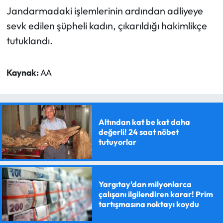
Jandarmadaki işlemlerinin ardından adliyeye
sevk edilen şüpheli kadın, çıkarıldığı hakimlikçe
tutuklandı.
Kaynak:
AA
Altından kat be kat daha
değerli! 24 saat nöbet
tutuyorlar
Yargıtay'dan milyonlarca
çalışanı ilgilendiren karar! Prim
tartışmasına noktayı koydu