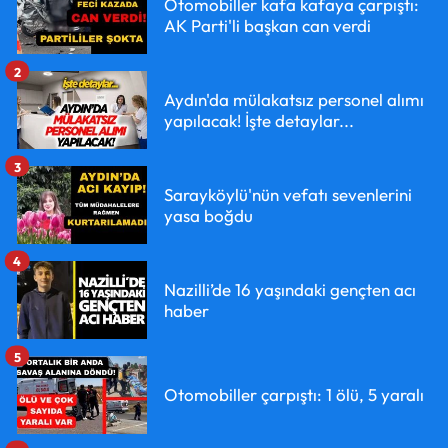
Otomobiller kafa kafaya çarpıştı:
AK Parti'li başkan can verdi
2
Aydın'da mülakatsız personel alımı
yapılacak! İşte detaylar...
3
Sarayköylü'nün vefatı sevenlerini
yasa boğdu
4
Nazilli’de 16 yaşındaki gençten acı
haber
5
Otomobiller çarpıştı: 1 ölü, 5 yaralı