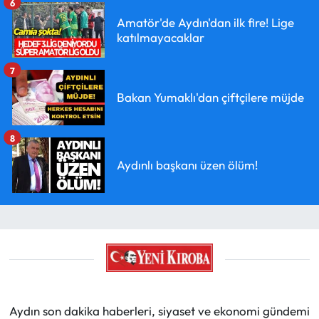
6
Amatör'de Aydın'dan ilk fire! Lige
katılmayacaklar
7
Bakan Yumaklı'dan çiftçilere müjde
8
Aydınlı başkanı üzen ölüm!
Aydın son dakika haberleri, siyaset ve ekonomi gündemi