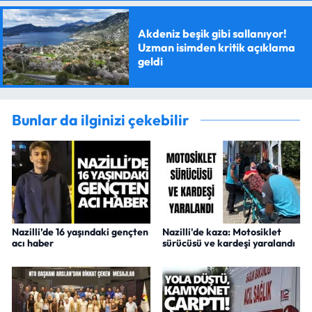
Akdeniz beşik gibi sallanıyor!
Uzman isimden kritik açıklama
geldi
Bunlar da ilginizi çekebilir
Nazilli’de 16 yaşındaki gençten
Nazilli'de kaza: Motosiklet
acı haber
sürücüsü ve kardeşi yaralandı