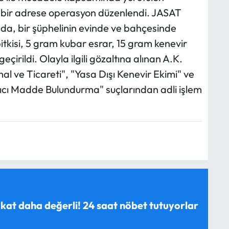
e bir adrese operasyon düzenlendi. JASAT
nda, bir şüphelinin evinde ve bahçesinde
itkisi, 5 gram kubar esrar, 15 gram kenevir
geçirildi. Olayla ilgili gözaltına alınan A.K.
al ve Ticareti", "Yasa Dışı Kenevir Ekimi" ve
ıcı Madde Bulundurma" suçlarından adli işlem
 kat daha değerli! 24 saat nöbet tutuyorlar