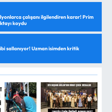
yonlarca çalışanı ilgilendiren karar! Prim
oktayı koydu
ibi sallanıyor! Uzman isimden kritik