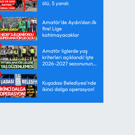
ölü, 5 yaralı
Amatör'de Aydın'dan ilk
fire! Lige
katılmayacaklar
Amatör liglerde yaş
kriterleri açıklandı! İşte
2026-2027 sezonunun
yeni kuralları
Kuşadası Belediyesi'nde
ikinci dalga operasyon!