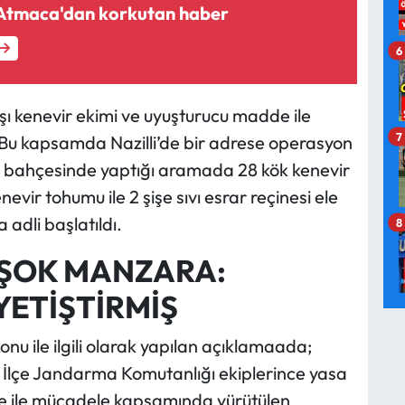
 Atmaca'dan korkutan haber
6
şı kenevir ekimi ve uyuşturucu madde ile
7
 Bu kapsamda Nazilli’de bir adrese operasyon
ve bahçesinde yaptığı aramada 28 kök kenevir
evir tohumu ile 2 şişe sıvı esrar reçinesi ele
 adli başlatıldı.
8
 ŞOK MANZARA:
YETİŞTİRMİŞ
u ile ilgili olarak yapılan açıklamaada;
i İlçe Jandarma Komutanlığı ekiplerince yasa
de ile mücadele kapsamında yürütülen