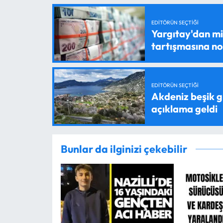
EDITÖRÜN SEÇTIĞI
Yargıtay'dan mil
tartışmasına n
EDITÖRÜN SEÇTIĞI
Akdeniz beşik g
açıklama geldi
Bunlar da ilginizi çekebilir