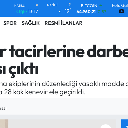
64.960,21
0.87
Foto Gal
°
19
Öğle
13:17
DOLAR
47,7436
0.18
SPOR
SAĞLIK
RESMİ İLANLAR
EURO
55,2510
0.32
STERLİN
64,4811
0.38
hir tacirlerine dar
GRAM ALTIN
6660.55
0.03
BİST100
 çıktı
13.779
-14
arma ekiplerinin düzenlediği yasaklı madd
8 kök kenevir ele geçirildi.
RESI