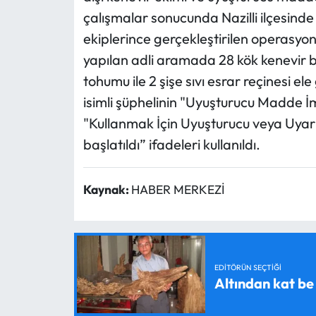
çalışmalar sonucunda Nazilli ilçesind
ekiplerince gerçekleştirilen operasyo
yapılan adli aramada 28 kök kenevir b
tohumu ile 2 şişe sıvı esrar reçinesi ele 
isimli şüphelinin "Uyuşturucu Madde İm
"Kullanmak İçin Uyuşturucu veya Uyar
başlatıldı” ifadeleri kullanıldı.
Kaynak:
HABER MERKEZİ
EDITÖRÜN SEÇTIĞI
Altından kat be