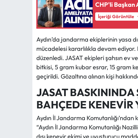
CHP'li Başkan
İçeriği Görüntüle
Aydın’da jandarma ekiplerinin yasa dı
mücadelesi kararlılıkla devam ediyor.
düzenledi. JASAT ekipleri şahsın ev 
bitkisi, 5 gram kubar esrar, 15 gram ken
geçirildi. Gözaltına alınan kişi hakkında
JASAT BASKININDA
BAHÇEDE KENEVİR 
Aydın İl Jandarma Komutanlığı’ndan kon
“Aydın İl Jandarma Komutanlığı Nazill
dışı kenevir ekimi ve uyuşturucu mad