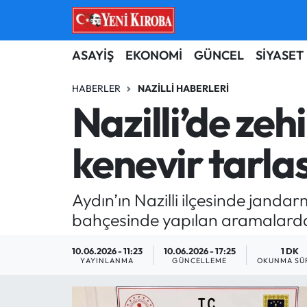
ASAYİŞ
Aydın Nöbetçi Eczaneler
ASAYİŞ
EKONOMİ
GÜNCEL
SİYASET
BİLİM-TEKNOLOJİ
Aydın Hava Durumu
HABERLER
NAZILLI HABERLERI
Nazilli’de ze
ÇEVRE
Aydin Namaz Vakitleri
kenevir tarlası
DÜNYA
Aydın Trafik Yoğunluk Haritası
EĞİTİM
Süper Lig Puan Durumu ve Fikstür
Aydın’ın Nazilli ilçesinde jand
bahçesinde yapılan aramalarda 2
EKONOMİ
Tüm Manşetler
10.06.2026 - 11:23
10.06.2026 - 17:25
1 DK
GÜNCEL
Son Dakika Haberleri
YAYINLANMA
GÜNCELLEME
OKUNMA SÜ
GÜNDEM
Haber Arşivi