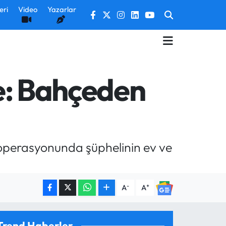
eri
Video
Yazarlar
be: Bahçeden
e operasyonunda şüphelinin ev ve
-
+
A
A
Trend Haberler