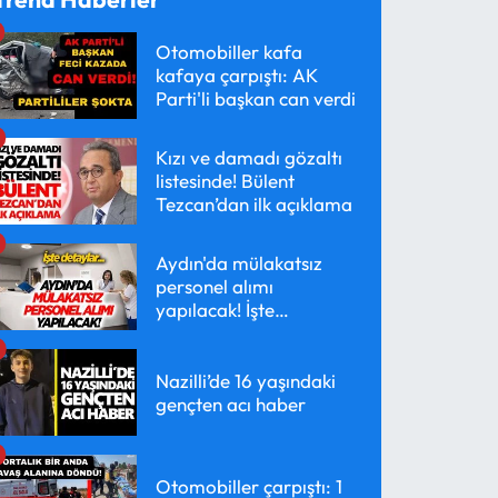
Otomobiller kafa
kafaya çarpıştı: AK
Parti'li başkan can verdi
Kızı ve damadı gözaltı
listesinde! Bülent
Tezcan’dan ilk açıklama
Aydın'da mülakatsız
personel alımı
yapılacak! İşte
detaylar...
Nazilli’de 16 yaşındaki
gençten acı haber
Otomobiller çarpıştı: 1