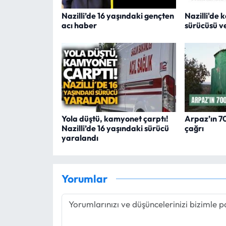
Nazilli’de 16 yaşındaki gençten
Nazilli'de 
acı haber
sürücüsü v
Yola düştü, kamyonet çarptı!
Arpaz’ın 700
Nazilli’de 16 yaşındaki sürücü
çağrı
yaralandı
Yorumlar