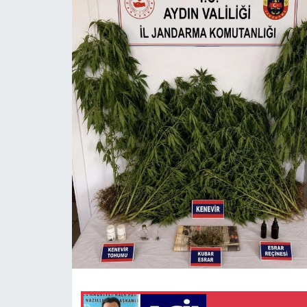
MAGAZİN
SAĞLIK
SİYASET
SPOR
TARIM
TURİZM
YAŞAM
RESMİ İLANLAR
HABER İLAN