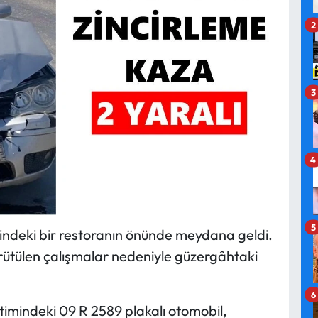
2
3
4
5
indeki bir restoranın önünde meydana geldi.
ürütülen çalışmalar nedeniyle güzergâhtaki
6
timindeki 09 R 2589 plakalı otomobil,