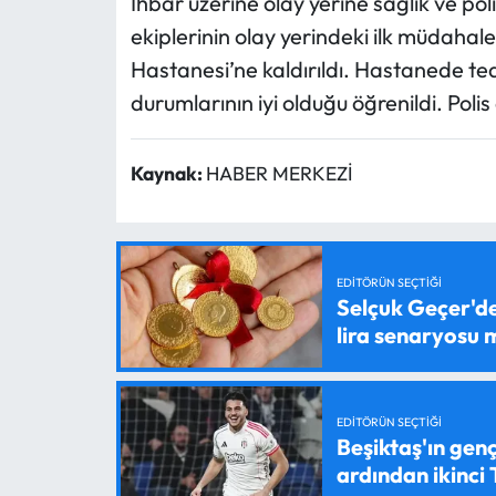
İhbar üzerine olay yerine sağlık ve polis
ekiplerinin olay yerindeki ilk müdahal
Hastanesi’ne kaldırıldı. Hastanede teda
durumlarının iyi olduğu öğrenildi. Polis 
Kaynak:
HABER MERKEZİ
EDITÖRÜN SEÇTIĞI
Selçuk Geçer'den
lira senaryosu
EDITÖRÜN SEÇTIĞI
Beşiktaş'ın genç
ardından ikinci