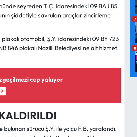
nünde seyreden T.Ç. idaresindeki 09 BAJ 85
ın şiddetiyle savrulan araçlar zincirleme
7
lakalı otomobil, Ş.Y. idaresindeki 09 BY 723
B 846 plakalı Nazilli Belediyesi'ne ait hizmet
8
zgeçilmezi cep yakıyor
 KALDIRILDI
ulunan sürücü Ş.Y. ile yolcu F.B. yaralandı.