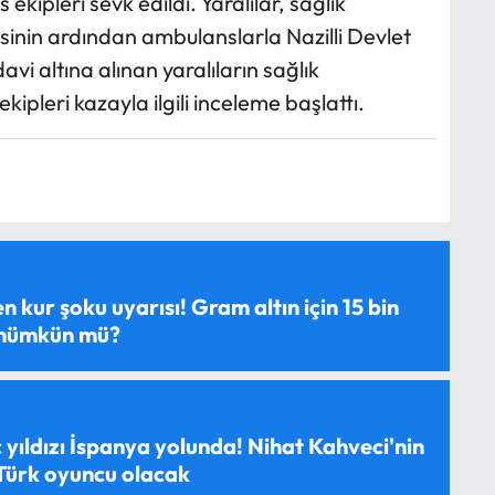
 ekipleri sevk edildi. Yaralılar, sağlık
esinin ardından ambulanslarla Nazilli Devlet
vi altına alınan yaralıların sağlık
ekipleri kazayla ilgili inceleme başlattı.
 kur şoku uyarısı! Gram altın için 15 bin
 mümkün mü?
 yıldızı İspanya yolunda! Nihat Kahveci'nin
 Türk oyuncu olacak