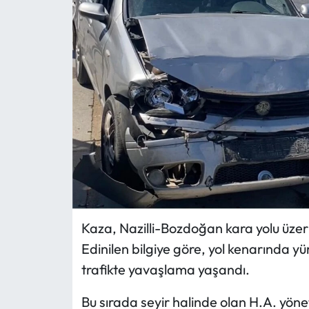
MAGAZİN
SAĞLIK
SİYASET
SPOR
TARIM
TURİZM
Kaza, Nazilli-Bozdoğan kara yolu üzer
YAŞAM
Edinilen bilgiye göre, yol kenarında y
trafikte yavaşlama yaşandı.
RESMİ İLANLAR
Bu sırada seyir halinde olan H.A. yöne
HABER İLAN