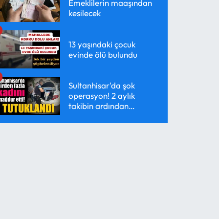
Emeklilerin maaşından
kesilecek
13 yaşındaki çocuk
evinde ölü bulundu
Sultanhisar'da şok
operasyon! 2 aylık
takibin ardından
yakalandı