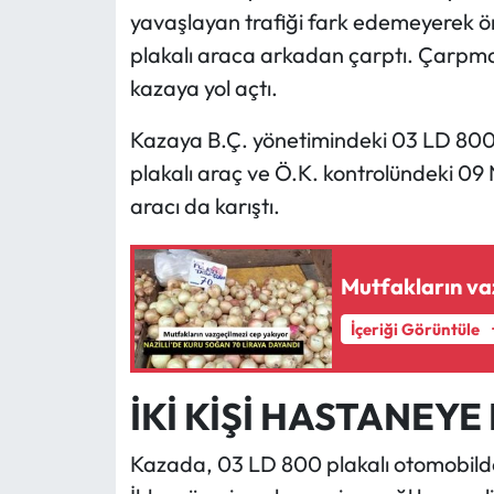
yavaşlayan trafiği fark edemeyerek ö
plakalı araca arkadan çarptı. Çarpman
kazaya yol açtı.
Kazaya B.Ç. yönetimindeki 03 LD 800 p
plakalı araç ve Ö.K. kontrolündeki 09 N
aracı da karıştı.
Mutfakların va
İçeriği Görüntüle
İKİ KİŞİ HASTANEYE
Kazada, 03 LD 800 plakalı otomobilde b