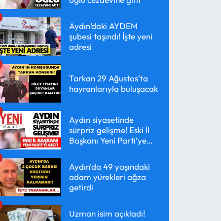
Aydın’daki AYDEM
şubesi taşındı! İşte yeni
adresi
Tarkan 29 Ağustos'ta
hayranlarıyla buluşacak
Aydın siyasetinde
sürpriz gelişme! Eski İl
Başkanı Yeni Parti’ye
geçti
Aydın'da 49 yaşındaki
adam yürekleri ağza
getirdi
Uzman isim açıkladı!