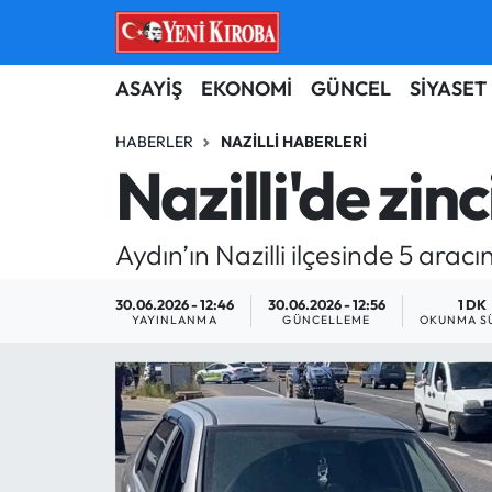
ASAYİŞ
Aydın Nöbetçi Eczaneler
ASAYİŞ
EKONOMİ
GÜNCEL
SİYASET
BİLİM-TEKNOLOJİ
Aydın Hava Durumu
HABERLER
NAZILLI HABERLERI
Nazilli'de zinc
ÇEVRE
Aydin Namaz Vakitleri
Aydın’ın Nazilli ilçesinde 5 aracı
DÜNYA
Aydın Trafik Yoğunluk Haritası
30.06.2026 - 12:46
30.06.2026 - 12:56
1 DK
EĞİTİM
Süper Lig Puan Durumu ve Fikstür
YAYINLANMA
GÜNCELLEME
OKUNMA S
EKONOMİ
Tüm Manşetler
GÜNCEL
Son Dakika Haberleri
GÜNDEM
Haber Arşivi