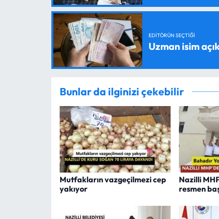
EDITÖRÜN SEÇTIĞI
Uzman isim açık
Bunlar da ilginizi çekebilir
Mutfakların vazgeçilmezi cep
Nazilli MH
yakıyor
resmen baş