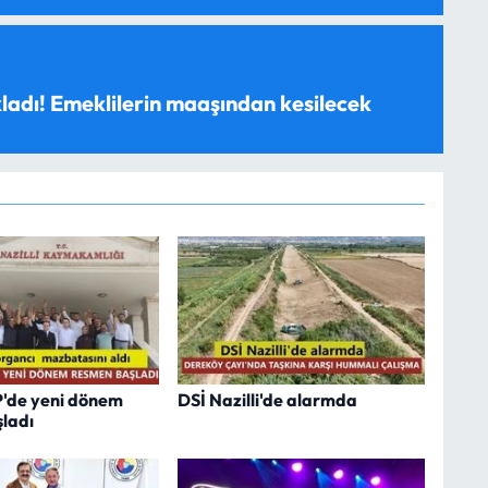
ladı! Emeklilerin maaşından kesilecek
P'de yeni dönem
DSİ Nazilli'de alarmda
ladı