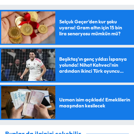
Selçuk Geçer'den kur şoku
uyarısı! Gram altın için 15 bin
lira senaryosu mümkün mü?
Beşiktaş'ın genç yıldızı İspanya
yolunda! Nihat Kahveci'nin
ardından ikinci Türk oyuncu
olacak
Uzman isim açıkladı! Emeklilerin
maaşından kesilecek
Bunlar da ilginizi çekebilir