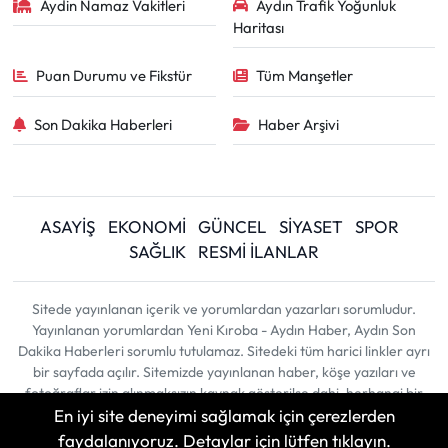
Aydin Namaz Vakitleri
Aydın Trafik Yoğunluk
Haritası
Puan Durumu ve Fikstür
Tüm Manşetler
Son Dakika Haberleri
Haber Arşivi
ASAYİŞ
EKONOMİ
GÜNCEL
SİYASET
SPOR
SAĞLIK
RESMİ İLANLAR
Sitede yayınlanan içerik ve yorumlardan yazarları sorumludur.
Yayınlanan yorumlardan Yeni Kıroba - Aydın Haber, Aydın Son
Dakika Haberleri sorumlu tutulamaz. Sitedeki tüm harici linkler ayrı
bir sayfada açılır. Sitemizde yayınlanan haber, köşe yazıları ve
fotoğraflar izin alınmaksızın kaynak gösterilse dahi, herhangi bir
En iyi site deneyimi sağlamak için çerezlerden
ortamda kullanılamaz ve yayınlanamaz
faydalanıyoruz. Detaylar için lütfen tıklayın.