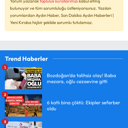
Yorum yazarak
topluluk kurallarımızı
kabul etmiş
bulunuyor ve tüm sorumluluğu üstleniyorsunuz. Yazılan
yorumlardan Aydın Haber, Son Dakika Aydın Haberleri |
Yeni Kıroba hiçbir şekilde sorumlu tutulamaz.
Trend Haberler
1
Bozdoğan’da talihsiz olay! Baba
mezara, oğlu cezaevine gitti
2
6 katlı bina çöktü: Ekipler seferber
oldu
3