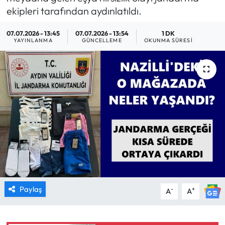
ekipleri tarafından aydınlatıldı.
MAGAZİN
07.07.2026 - 13:45
07.07.2026 - 13:54
1 DK
YAYINLANMA
GÜNCELLEME
OKUNMA SÜRESI
SAĞLIK
SİYASET
SPOR
TARIM
TURİZM
YAŞAM
Paylaş
-
+
A
A
RESMİ İLANLAR
HABER İLAN