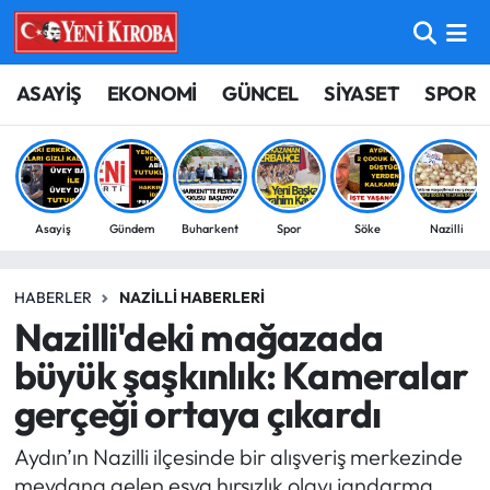
ASAYİŞ
Aydın Nöbetçi Eczaneler
ASAYİŞ
EKONOMİ
GÜNCEL
SİYASET
SPOR
BİLİM-TEKNOLOJİ
Aydın Hava Durumu
ÇEVRE
Aydin Namaz Vakitleri
Asayiş
Gündem
Buharkent
Spor
Söke
Nazilli
DÜNYA
Aydın Trafik Yoğunluk Haritası
HABERLER
NAZILLI HABERLERI
EĞİTİM
Süper Lig Puan Durumu ve Fikstür
Nazilli'deki mağazada
EKONOMİ
Tüm Manşetler
büyük şaşkınlık: Kameralar
gerçeği ortaya çıkardı
GÜNCEL
Son Dakika Haberleri
Aydın’ın Nazilli ilçesinde bir alışveriş merkezinde
GÜNDEM
Haber Arşivi
meydana gelen eşya hırsızlık olayı jandarma