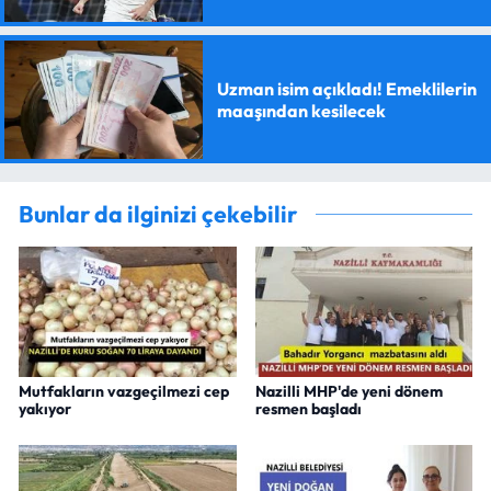
olacak
Uzman isim açıkladı! Emeklilerin
maaşından kesilecek
Bunlar da ilginizi çekebilir
Mutfakların vazgeçilmezi cep
Nazilli MHP'de yeni dönem
yakıyor
resmen başladı