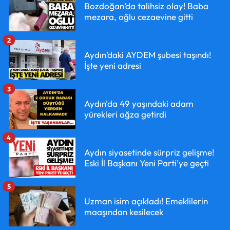
Bozdoğan’da talihsiz olay! Baba
mezara, oğlu cezaevine gitti
2
Aydın’daki AYDEM şubesi taşındı!
İşte yeni adresi
3
Aydın'da 49 yaşındaki adam
yürekleri ağza getirdi
4
Aydın siyasetinde sürpriz gelişme!
Eski İl Başkanı Yeni Parti’ye geçti
5
Uzman isim açıkladı! Emeklilerin
maaşından kesilecek