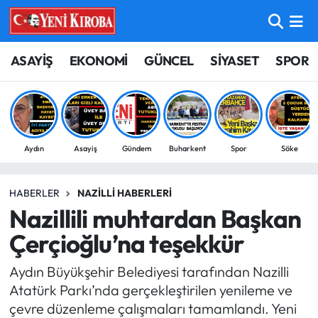
ASAYİŞ
Aydın Nöbetçi Eczaneler
ASAYİŞ
EKONOMİ
GÜNCEL
SİYASET
SPOR
BİLİM-TEKNOLOJİ
Aydın Hava Durumu
ÇEVRE
Aydin Namaz Vakitleri
Aydın
Asayiş
Gündem
Buharkent
Spor
Söke
DÜNYA
Aydın Trafik Yoğunluk Haritası
HABERLER
NAZILLI HABERLERI
EĞİTİM
Süper Lig Puan Durumu ve Fikstür
Nazillili muhtardan Başkan
EKONOMİ
Tüm Manşetler
Çerçioğlu’na teşekkür
Aydın Büyükşehir Belediyesi tarafından Nazilli
GÜNCEL
Son Dakika Haberleri
Atatürk Parkı’nda gerçekleştirilen yenileme ve
çevre düzenleme çalışmaları tamamlandı. Yeni
GÜNDEM
Haber Arşivi