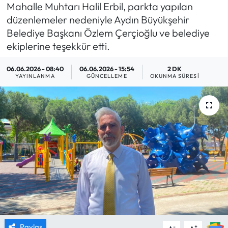
Mahalle Muhtarı Halil Erbil, parkta yapılan
MAGAZİN
düzenlemeler nedeniyle Aydın Büyükşehir
Belediye Başkanı Özlem Çerçioğlu ve belediye
SAĞLIK
ekiplerine teşekkür etti.
06.06.2026 - 08:40
06.06.2026 - 15:54
2 DK
SİYASET
YAYINLANMA
GÜNCELLEME
OKUNMA SÜRESI
SPOR
TARIM
TURİZM
YAŞAM
RESMİ İLANLAR
HABER İLAN
Paylaş
-
+