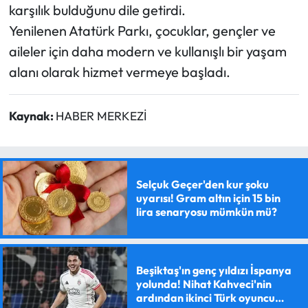
karşılık bulduğunu dile getirdi.
Yenilenen Atatürk Parkı, çocuklar, gençler ve
aileler için daha modern ve kullanışlı bir yaşam
alanı olarak hizmet vermeye başladı.
Kaynak:
HABER MERKEZİ
Selçuk Geçer'den kur şoku
uyarısı! Gram altın için 15 bin
lira senaryosu mümkün mü?
Beşiktaş'ın genç yıldızı İspanya
yolunda! Nihat Kahveci'nin
ardından ikinci Türk oyuncu