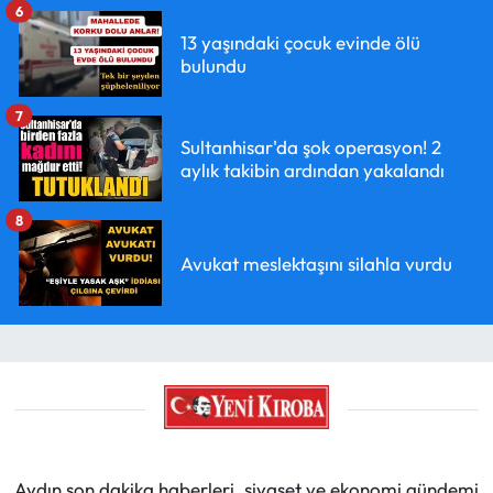
6
13 yaşındaki çocuk evinde ölü
bulundu
7
Sultanhisar'da şok operasyon! 2
aylık takibin ardından yakalandı
8
Avukat meslektaşını silahla vurdu
Aydın son dakika haberleri, siyaset ve ekonomi gündemi