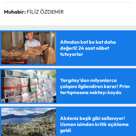
Muhabir:
FİLİZ ÖZDEMİR
Altından kat be kat daha
değerli! 24 saat nöbet
tutuyorlar
Yargıtay'dan milyonlarca
çalışanı ilgilendiren karar! Prim
tartışmasına noktayı koydu
Akdeniz beşik gibi sallanıyor!
Uzman isimden kritik açıklama
geldi