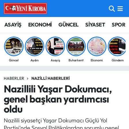
ASAYİŞ
Aydın Nöbetçi Eczaneler
ASAYİŞ
EKONOMİ
GÜNCEL
SİYASET
SPOR
BİLİM-TEKNOLOJİ
Aydın Hava Durumu
ÇEVRE
Aydin Namaz Vakitleri
Güncel
Aydın
Asayiş
Buharkent
Ekonomi
Gündem
DÜNYA
Aydın Trafik Yoğunluk Haritası
HABERLER
NAZILLI HABERLERI
EĞİTİM
Süper Lig Puan Durumu ve Fikstür
Nazillili Yaşar Dokumacı,
EKONOMİ
Tüm Manşetler
genel başkan yardımcısı
oldu
GÜNCEL
Son Dakika Haberleri
Nazilili siyasetçi Yaşar Dokumacı Güçlü Yol
GÜNDEM
Haber Arşivi
Partisi’nde Sosyal Politikalardan sorumlu genel