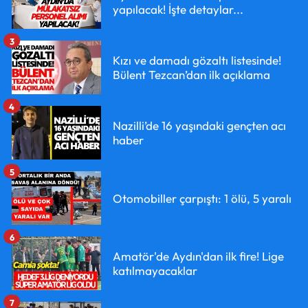
yapılacak! İşte detaylar...
3
Kızı ve damadı gözaltı listesinde!
Bülent Tezcan’dan ilk açıklama
4
Nazilli’de 16 yaşındaki gençten acı
haber
5
Otomobiller çarpıştı: 1 ölü, 5 yaralı
6
Amatör'de Aydın'dan ilk fire! Lige
katılmayacaklar
7