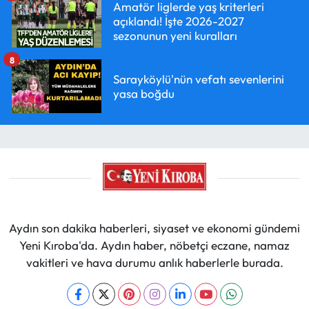
Amatör liglerde yaş kriterleri
açıklandı! İşte 2026-2027
sezonunun yeni kuralları
8
Sarayköylü'nün vefatı sevenlerini
yasa boğdu
Aydın son dakika haberleri, siyaset ve ekonomi gündemi
Yeni Kıroba'da. Aydın haber, nöbetçi eczane, namaz
vakitleri ve hava durumu anlık haberlerle burada.