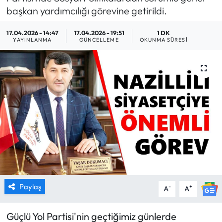
başkan yardımcılığı görevine getirildi.
MAGAZİN
17.04.2026 - 14:47
17.04.2026 - 19:51
1 DK
YAYINLANMA
GÜNCELLEME
OKUNMA SÜRESI
SAĞLIK
SİYASET
SPOR
TARIM
TURİZM
YAŞAM
Paylaş
-
+
A
A
RESMİ İLANLAR
Güçlü Yol Partisi'nin geçtiğimiz günlerde
HABER İLAN