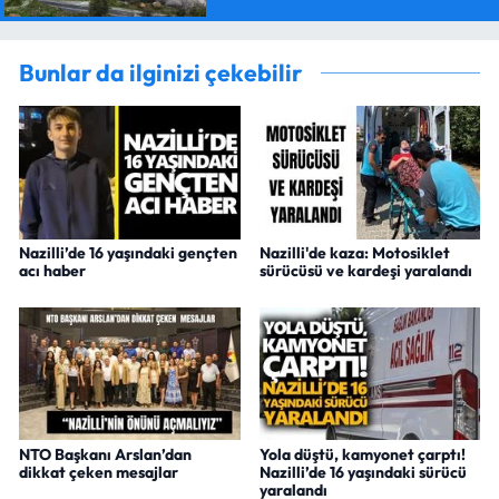
Bunlar da ilginizi çekebilir
Nazilli’de 16 yaşındaki gençten
Nazilli'de kaza: Motosiklet
acı haber
sürücüsü ve kardeşi yaralandı
NTO Başkanı Arslan’dan
Yola düştü, kamyonet çarptı!
dikkat çeken mesajlar
Nazilli’de 16 yaşındaki sürücü
yaralandı