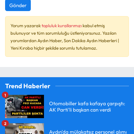
Gönder
Yorum yazarak
topluluk kurallarımızı
kabul etmiş
bulunuyor ve tüm sorumluluğu üstleniyorsunuz. Yazılan
yorumlardan Aydın Haber, Son Dakika Aydın Haberleri |
Yeni Kıroba hiçbir şekilde sorumlu tutulamaz.
Trend Haberler
1
Otomobiller kafa kafaya çarpıştı:
AK Parti'li başkan can verdi
2
Aydın'da mülakatsız personel alımı