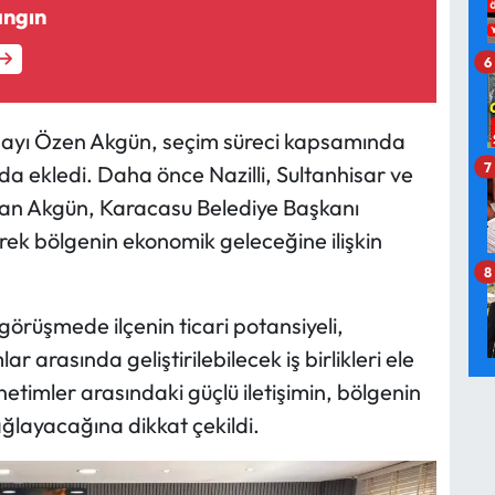
angın
6
dayı Özen Akgün, seçim süreci kapsamında
7
a ekledi. Daha önce Nazilli, Sultanhisar ve
nan Akgün, Karacasu Belediye Başkanı
rek bölgenin ekonomik geleceğine ilişkin
8
örüşmede ilçenin ticari potansiyeli,
 arasında geliştirilebilecek iş birlikleri ele
yönetimler arasındaki güçlü iletişimin, bölgenin
ğlayacağına dikkat çekildi.