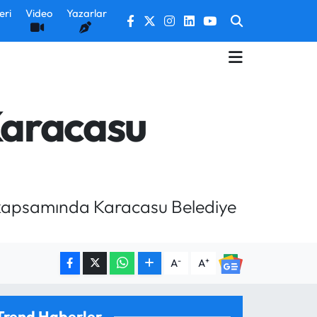
eri
Video
Yazarlar
Karacasu
ı kapsamında Karacasu Belediye
-
+
A
A
Trend Haberler