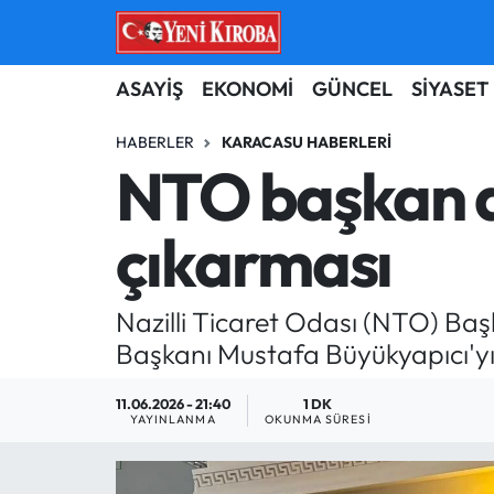
ASAYİŞ
Aydın Nöbetçi Eczaneler
ASAYİŞ
EKONOMİ
GÜNCEL
SİYASET
BİLİM-TEKNOLOJİ
Aydın Hava Durumu
HABERLER
KARACASU HABERLERI
NTO başkan a
ÇEVRE
Aydin Namaz Vakitleri
çıkarması
DÜNYA
Aydın Trafik Yoğunluk Haritası
EĞİTİM
Süper Lig Puan Durumu ve Fikstür
Nazilli Ticaret Odası (NTO) B
Başkanı Mustafa Büyükyapıcı'yı
EKONOMİ
Tüm Manşetler
11.06.2026 - 21:40
1 DK
GÜNCEL
Son Dakika Haberleri
YAYINLANMA
OKUNMA SÜRESI
GÜNDEM
Haber Arşivi