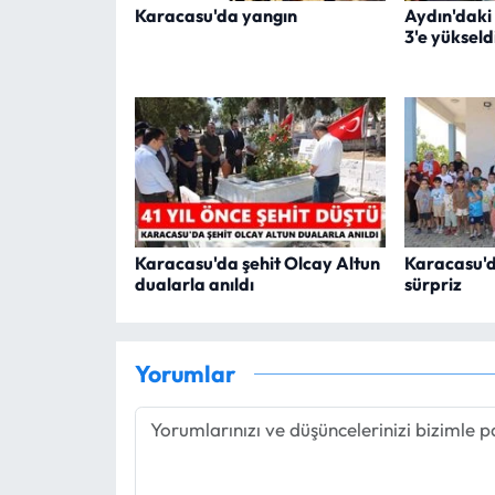
Karacasu'da yangın
Aydın'daki
3'e yükseld
Karacasu'da şehit Olcay Altun
Karacasu'da
dualarla anıldı
sürpriz
Yorumlar