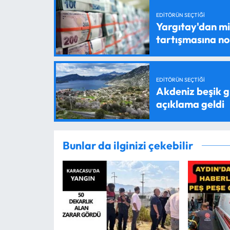
EDITÖRÜN SEÇTIĞI
Yargıtay'dan mil
tartışmasına n
EDITÖRÜN SEÇTIĞI
Akdeniz beşik g
açıklama geldi
Bunlar da ilginizi çekebilir