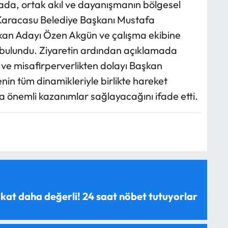
da, ortak akıl ve dayanışmanın bölgesel
 Karacasu Belediye Başkanı Mustafa
şkan Adayı Özen Akgün ve çalışma ekibine
bulundu. Ziyaretin ardından açıklamada
 ve misafirperverlikten dolayı Başkan
in tüm dinamikleriyle birlikte hareket
 önemli kazanımlar sağlayacağını ifade etti.
 kat daha değerli! 24 saat nöbet tutuyorlar