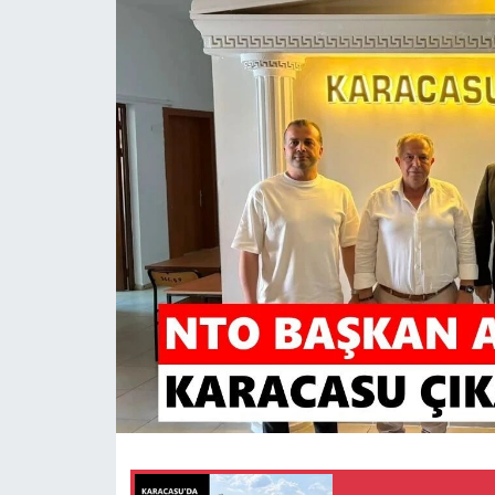
MAGAZİN
SAĞLIK
SİYASET
SPOR
TARIM
TURİZM
YAŞAM
RESMİ İLANLAR
HABER İLAN