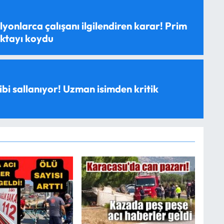
yonlarca çalışanı ilgilendiren karar! Prim
oktayı koydu
ibi sallanıyor! Uzman isimden kritik