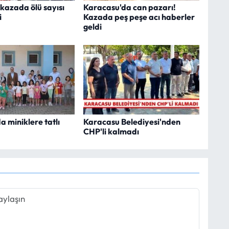
 kazada ölü sayısı
Karacasu'da can pazarı!
i
Kazada peş peşe acı haberler
geldi
 miniklere tatlı
Karacasu Belediyesi'nden
CHP'li kalmadı