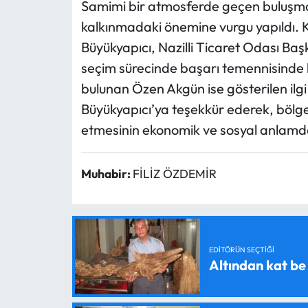
Samimi bir atmosferde geçen buluşma
kalkınmadaki önemine vurgu yapıldı.
Büyükyapıcı, Nazilli Ticaret Odası Ba
seçim sürecinde başarı temennisinde 
bulunan Özen Akgün ise gösterilen ilgi
Büyükyapıcı’ya teşekkür ederek, bölgen
etmesinin ekonomik ve sosyal anlamda
Muhabir:
FİLİZ ÖZDEMİR
EDITÖRÜN SEÇTIĞI
Altından kat be