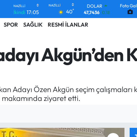
Foto Gal
DOLAR
°
40
İkindi
17:05
47,7436
0.18
EURO
SPOR
SAĞLIK
RESMİ İLANLAR
55,2510
0.32
STERLİN
64,4811
0.38
GRAM ALTIN
dayı Akgün’den 
6660.55
0.03
BİST100
13.779
-14
BITCOIN
64.944,08
-0.18
aşkan Adayı Özen Akgün seçim çalışmalar
 makamında ziyaret etti.