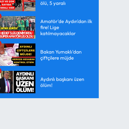
ölü, 5 yaralı
Amatör'de Aydın'dan ilk
fire! Lige
katılmayacaklar
Bakan Yumaklı'dan
çiftçilere müjde
Aydınlı başkanı üzen
ölüm!