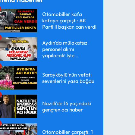
Otomobiller kafa
kafaya çarpıştı: AK
Parti'li başkan can verdi
Aydın'da mülakatsız
personel alımı
yapılacak! İşte
detaylar...
Sarayköylü'nün vefatı
sevenlerini yasa boğdu
Nazilli’de 16 yaşındaki
gençten acı haber
Otomobiller çarpıştı: 1