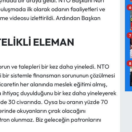
uşmada bir araya geldi. NTO Başkanı Nuri
6
uluşmada ilk olarak odanın faaliyetleri ve
rme videosu izlettirildi. Ardından Başkan
7
ELİKLİ ELEMAN
8
sorun ve talepleri bir kez daha yineledi. NTO
ri bir sistemle finansman sorununun çözülmesi
ticaretin her alanında meslek eğitimi almış,
na ihtiyaç duyulduğunu bir kez daha yineleyerek
yüzde 30 civarında. Oysa bu oranın yüzde 70
lerinde okuyanların çırak olacağını
ron olunmaz. Biz geleceğin patronlarını