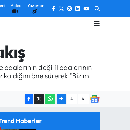
eri
Video
Yazarlar
ıkış
 odalarının değil il odalarının
z kaldığını öne sürerek "Bizim
-
+
A
A
Trend Haberler