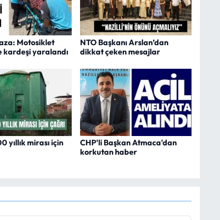
kaza: Motosiklet
NTO Başkanı Arslan’dan
e kardeşi yaralandı
dikkat çeken mesajlar
 yıllık mirası için
CHP'li Başkan Atmaca'dan
korkutan haber