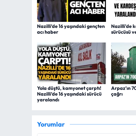
Nazilli’de 16 yaşındaki gençten
Nazilli'de 
acı haber
sürücüsü v
Yola düştü, kamyonet çarptı!
Arpaz’ın 700
Nazilli’de 16 yaşındaki sürücü
çağrı
yaralandı
Yorumlar