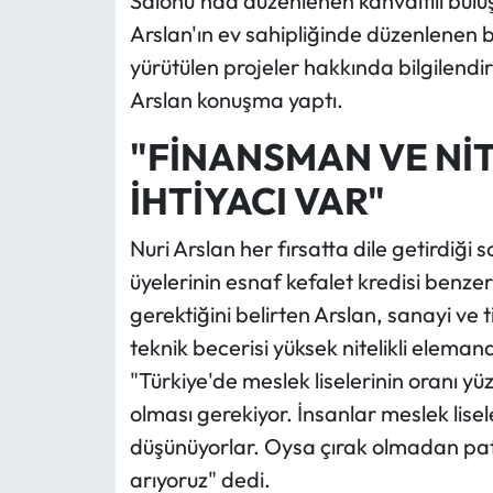
Salonu'nda düzenlenen kahvaltılı bul
Arslan'ın ev sahipliğinde düzenlenen b
yürütülen projeler hakkında bilgilendi
Arslan konuşma yaptı.
"FİNANSMAN VE NİT
İHTİYACI VAR"
Nuri Arslan her fırsatta dile getirdiği 
üyelerinin esnaf kefalet kredisi benze
gerektiğini belirten Arslan, sanayi ve 
teknik becerisi yüksek nitelikli elema
"Türkiye'de meslek liselerinin oranı 
olması gerekiyor. İnsanlar meslek lise
düşünüyorlar. Oysa çırak olmadan pat
arıyoruz" dedi.