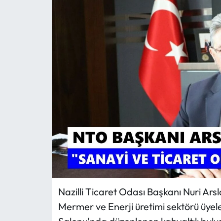
MAGAZİN
SAĞLIK
SİYASET
SPOR
TARIM
TURİZM
YAŞAM
Nazilli Ticaret Odası Başkanı Nuri Ars
RESMİ İLANLAR
Mermer ve Enerji üretimi sektörü üyele
HABER İLAN