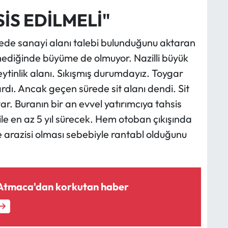
İS EDİLMELİ"
ede sanayi alanı talebi bulunduğunu aktaran
emediğinde büyüme de olmuyor. Nazilli büyük
tinlik alanı. Sıkışmış durumdayız. Toygar
dı. Ancak geçen sürede sit alanı dendi. Sit
ar. Buranın bir an evvel yatırımcıya tahsis
ile en az 5 yıl sürecek. Hem otoban çıkışında
e arazisi olması sebebiyle rantabl olduğunu
 Atmaca'dan korkutan haber