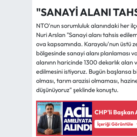
"SANAYİ ALANI TAHS
NTO'nun sorumluluk alanındaki her ilç
Nuri Arslan "Sanayi alanı tahsis edil
ova kapsamında. Karayolu'nun üstü zey
bölgesinde sanayi alanı planlaması var
alanınn haricinde 1300 dekarlık alan v
edilmesini istiyoruz. Bugün başlansa b
olması, tarım arazisi olmaması, hazin
düşünüyoruz" şeklinde konuştu.
CHP'li Başkan
İçeriği Görüntüle