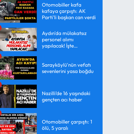
Otomobiller kafa
kafaya çarpıştı: AK
Parti'li başkan can verdi
Aydın'da mülakatsız
personel alımı
yapılacak! İşte
detaylar...
Sarayköylü'nün vefatı
sevenlerini yasa boğdu
Nazilli’de 16 yaşındaki
gençten acı haber
Otomobiller çarpıştı: 1
ölü, 5 yaralı