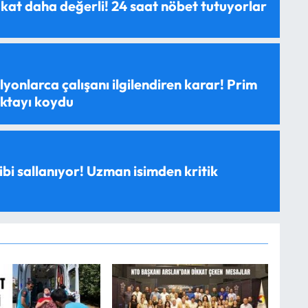
 kat daha değerli! 24 saat nöbet tutuyorlar
yonlarca çalışanı ilgilendiren karar! Prim
oktayı koydu
ibi sallanıyor! Uzman isimden kritik