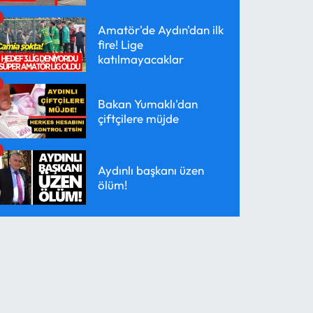
Amatör'de Aydın'dan ilk
fire! Lige
katılmayacaklar
Bakan Yumaklı'dan
çiftçilere müjde
Aydınlı başkanı üzen
ölüm!