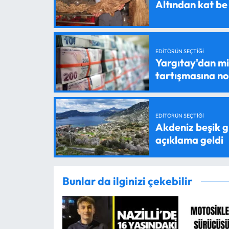
Altından kat be
EDITÖRÜN SEÇTIĞI
Yargıtay'dan mil
tartışmasına n
EDITÖRÜN SEÇTIĞI
Akdeniz beşik g
açıklama geldi
Bunlar da ilginizi çekebilir