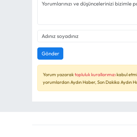
Gönder
Yorum yazarak
topluluk kurallarımızı
kabul etmi
yorumlardan Aydın Haber, Son Dakika Aydın Habe