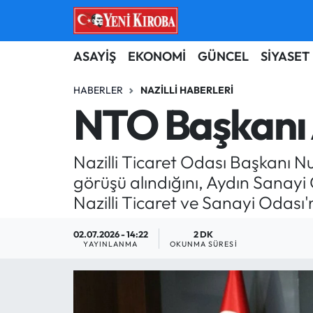
ASAYİŞ
Aydın Nöbetçi Eczaneler
ASAYİŞ
EKONOMİ
GÜNCEL
SİYASET
BİLİM-TEKNOLOJİ
Aydın Hava Durumu
HABERLER
NAZILLI HABERLERI
NTO Başkanı A
ÇEVRE
Aydin Namaz Vakitleri
Nazilli Ticaret Odası Başkanı Nur
DÜNYA
Aydın Trafik Yoğunluk Haritası
görüşü alındığını, Aydın Sanayi O
EĞİTİM
Süper Lig Puan Durumu ve Fikstür
Nazilli Ticaret ve Sanayi Odası
EKONOMİ
Tüm Manşetler
02.07.2026 - 14:22
2 DK
YAYINLANMA
OKUNMA SÜRESI
GÜNCEL
Son Dakika Haberleri
GÜNDEM
Haber Arşivi