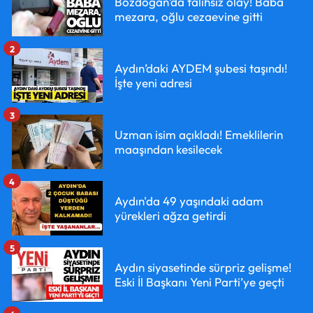
Bozdoğan’da talihsiz olay! Baba
mezara, oğlu cezaevine gitti
2
Aydın’daki AYDEM şubesi taşındı!
İşte yeni adresi
3
Uzman isim açıkladı! Emeklilerin
maaşından kesilecek
4
Aydın'da 49 yaşındaki adam
yürekleri ağza getirdi
5
Aydın siyasetinde sürpriz gelişme!
Eski İl Başkanı Yeni Parti’ye geçti