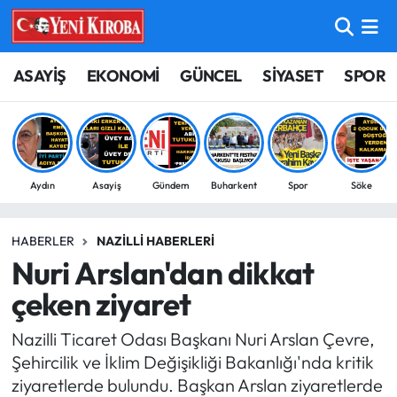
ASAYİŞ
Aydın Nöbetçi Eczaneler
ASAYİŞ
EKONOMİ
GÜNCEL
SİYASET
SPOR
BİLİM-TEKNOLOJİ
Aydın Hava Durumu
ÇEVRE
Aydin Namaz Vakitleri
Aydın
Asayiş
Gündem
Buharkent
Spor
Söke
DÜNYA
Aydın Trafik Yoğunluk Haritası
HABERLER
NAZILLI HABERLERI
EĞİTİM
Süper Lig Puan Durumu ve Fikstür
Nuri Arslan'dan dikkat
EKONOMİ
Tüm Manşetler
çeken ziyaret
Nazilli Ticaret Odası Başkanı Nuri Arslan Çevre,
GÜNCEL
Son Dakika Haberleri
Şehircilik ve İklim Değişikliği Bakanlığı'nda kritik
ziyaretlerde bulundu. Başkan Arslan ziyaretlerde
GÜNDEM
Haber Arşivi