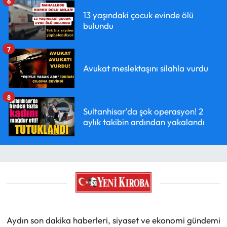
6
13 yaşındaki çocuk evinde ölü
bulundu
7
Avukat meslektaşını silahla vurdu
8
Sultanhisar'da şok operasyon! 2
aylık takibin ardından yakalandı
Aydın son dakika haberleri, siyaset ve ekonomi gündemi