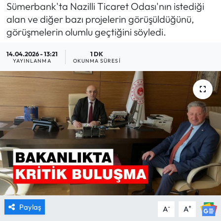
Sümerbank'ta Nazilli Ticaret Odası'nın istediği
MAGAZİN
alan ve diğer bazı projelerin görüşüldüğünü,
görüşmelerin olumlu geçtiğini söyledi.
SAĞLIK
14.04.2026 - 13:21
1 DK
YAYINLANMA
OKUNMA SÜRESI
SİYASET
SPOR
TARIM
TURİZM
YAŞAM
RESMİ İLANLAR
Paylaş
-
+
A
A
HABER İLAN