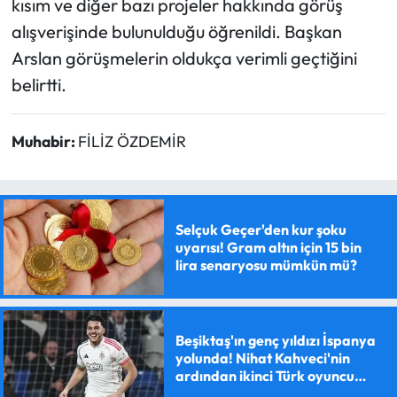
kısım ve diğer bazı projeler hakkında görüş
alışverişinde bulunulduğu öğrenildi. Başkan
Arslan görüşmelerin oldukça verimli geçtiğini
belirtti.
Muhabir:
FİLİZ ÖZDEMİR
Selçuk Geçer'den kur şoku
uyarısı! Gram altın için 15 bin
lira senaryosu mümkün mü?
Beşiktaş'ın genç yıldızı İspanya
yolunda! Nihat Kahveci'nin
ardından ikinci Türk oyuncu
olacak