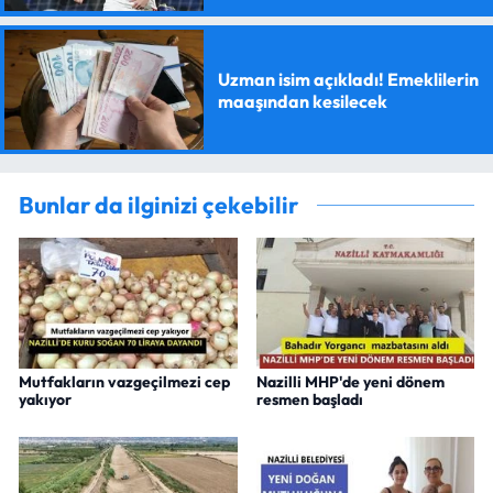
Uzman isim açıkladı! Emeklilerin
maaşından kesilecek
Bunlar da ilginizi çekebilir
Mutfakların vazgeçilmezi cep
Nazilli MHP'de yeni dönem
yakıyor
resmen başladı