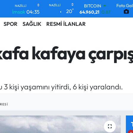
64.960,21
0.87
Foto Gal
°
20
İmsak
04:35
DOLAR
47,7436
0.18
SPOR
SAĞLIK
RESMİ İLANLAR
EURO
55,2510
0.32
STERLİN
64,4811
0.38
afa kafaya çarpıştı
GRAM ALTIN
6660.55
0.03
BİST100
13.779
-14
 kişi yaşamını yitirdi, 6 kişi yaralandı.
RESI
1