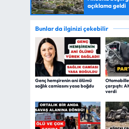
açıklama geldi
Bunlar da ilginizi çekebilir
Genç hemşirenin ani ölümü
Otomobille
sağlık camiasını yasa boğdu
çarpıştı: A
verdi