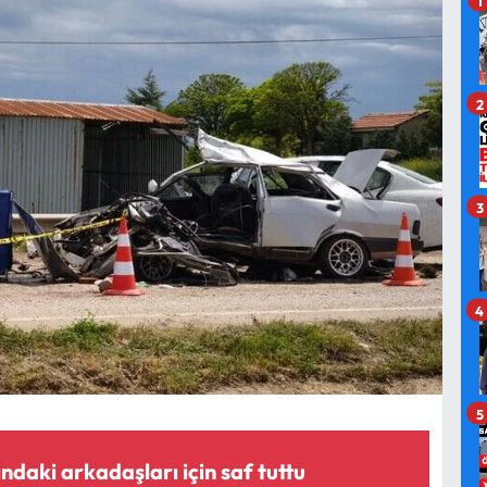
2
3
4
5
ndaki arkadaşları için saf tuttu