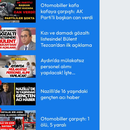
Otomobiller kafa
kafaya çarpıştı: AK
Parti'li başkan can verdi
Kızı ve damadı gözaltı
listesinde! Bülent
Tezcan’dan ilk açıklama
Aydın'da mülakatsız
personel alımı
yapılacak! İşte
detaylar...
Nazilli’de 16 yaşındaki
gençten acı haber
Otomobiller çarpıştı: 1
ölü, 5 yaralı