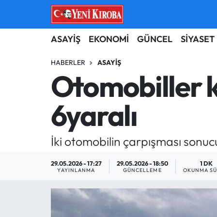
ASAYİŞ
Aydın Nöbetçi Eczaneler
ASAYİŞ
EKONOMİ
GÜNCEL
SİYASET
BİLİM-TEKNOLOJİ
Aydın Hava Durumu
HABERLER
ASAYIŞ
Otomobiller k
ÇEVRE
Aydin Namaz Vakitleri
6yaralı
DÜNYA
Aydın Trafik Yoğunluk Haritası
EĞİTİM
Süper Lig Puan Durumu ve Fikstür
İki otomobilin çarpışması sonucu 3
EKONOMİ
Tüm Manşetler
29.05.2026 - 17:27
29.05.2026 - 18:50
1 DK
YAYINLANMA
GÜNCELLEME
OKUNMA SÜ
GÜNCEL
Son Dakika Haberleri
GÜNDEM
Haber Arşivi