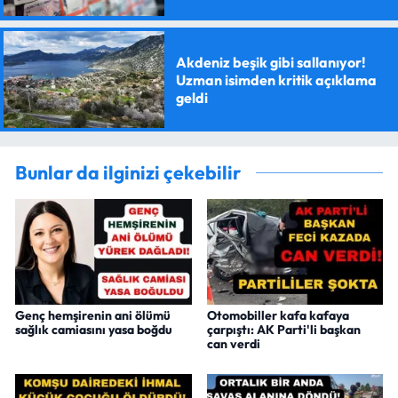
Akdeniz beşik gibi sallanıyor!
Uzman isimden kritik açıklama
geldi
Bunlar da ilginizi çekebilir
Genç hemşirenin ani ölümü
Otomobiller kafa kafaya
sağlık camiasını yasa boğdu
çarpıştı: AK Parti'li başkan
can verdi