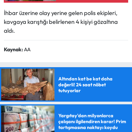
İhbar üzerine olay yerine gelen polis ekipleri,
kavgaya karıştığı belirlenen 4 kişiyi gözaltına
aldı.
Kaynak:
AA
Altından kat be kat daha
değerli! 24 saat nöbet
tutuyorlar
Yargıtay'dan milyonlarca
çalışanı ilgilendiren karar! Prim
tartışmasına noktayı koydu