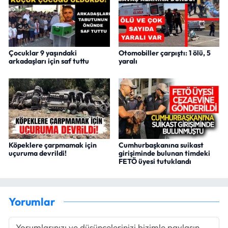
Çocuklar 9 yaşındaki
Otomobiller çarpıştı: 1 ölü, 5
arkadaşları için saf tuttu
yaralı
Köpeklere çarpmamak için
Cumhurbaşkanına suikast
uçuruma devrildi!
girişiminde bulunan timdeki
FETÖ üyesi tutuklandı
Yorumlar