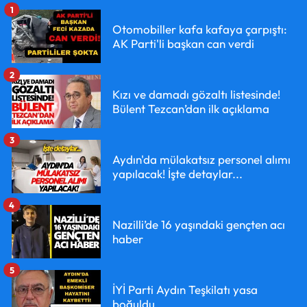
1
Otomobiller kafa kafaya çarpıştı:
AK Parti'li başkan can verdi
2
Kızı ve damadı gözaltı listesinde!
Bülent Tezcan’dan ilk açıklama
3
Aydın'da mülakatsız personel alımı
yapılacak! İşte detaylar...
4
Nazilli’de 16 yaşındaki gençten acı
haber
5
İYİ Parti Aydın Teşkilatı yasa
boğuldu