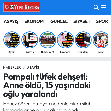
ASAYİŞ
Aydın Nöbetçi Eczaneler
ASAYİŞ
EKONOMİ
GÜNCEL
SİYASET
SPOR
BİLİM-TEKNOLOJİ
Aydın Hava Durumu
ÇEVRE
Aydin Namaz Vakitleri
Aydın
Asayiş
Buharkent
Ekonomi
Gündem
Spor
DÜNYA
Aydın Trafik Yoğunluk Haritası
HABERLER
ASAYIŞ
EĞİTİM
Süper Lig Puan Durumu ve Fikstür
Pompalı tüfek dehşeti:
EKONOMİ
Tüm Manşetler
Anne öldü, 15 yaşındaki
oğlu yaralandı
GÜNCEL
Son Dakika Haberleri
Henüz öğrenilemeyen nedenle çıkan silahlı
GÜNDEM
Haber Arşivi
kavgada anne öldü, oğlu yaralandı.