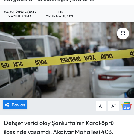
MAGAZİN
04.06.2026 - 09:17
1 DK
YAYINLANMA
OKUNMA SÜRESI
SAĞLIK
SİYASET
SPOR
TARIM
TURİZM
YAŞAM
Paylaş
-
+
A
A
RESMİ İLANLAR
Dehşet verici olay Şanlıurfa'nın Karaköprü
ilçesinde yaşamdı. Akpiyar Mahallesi 403.
HABER İLAN