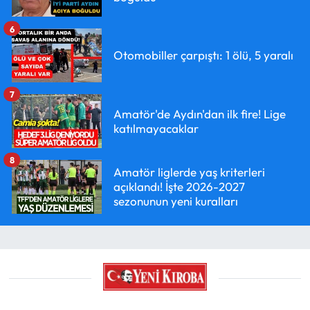
6
Otomobiller çarpıştı: 1 ölü, 5 yaralı
7
Amatör'de Aydın'dan ilk fire! Lige
katılmayacaklar
8
Amatör liglerde yaş kriterleri
açıklandı! İşte 2026-2027
sezonunun yeni kuralları