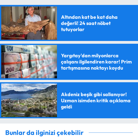
Altından kat be kat daha
değerli! 24 saat nöbet
tutuyorlar
Yargıtay'dan milyonlarca
çalışanı ilgilendiren karar! Prim
tartışmasına noktayı koydu
Akdeniz beşik gibi sallanıyor!
Uzman isimden kritik açıklama
geldi
Bunlar da ilginizi çekebilir