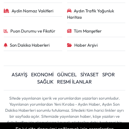
Aydin Namaz Vakitleri
Aydın Trafik Yoğunluk
Haritası
Puan Durumu ve Fikstür
Tüm Manşetler
Son Dakika Haberleri
Haber Arşivi
ASAYİŞ
EKONOMİ
GÜNCEL
SİYASET
SPOR
SAĞLIK
RESMİ İLANLAR
Sitede yayınlanan içerik ve yorumlardan yazarları sorumludur.
Yayınlanan yorumlardan Yeni Kıroba - Aydın Haber, Aydın Son
Dakika Haberleri sorumlu tutulamaz. Sitedeki tüm harici linkler ayrı
bir sayfada açılır. Sitemizde yayınlanan haber, köşe yazıları ve
fotoğraflar izin alınmaksızın kaynak gösterilse dahi, herhangi bir
En iyi site deneyimi sağlamak için çerezlerden
ortamda kullanılamaz ve yayınlanamaz