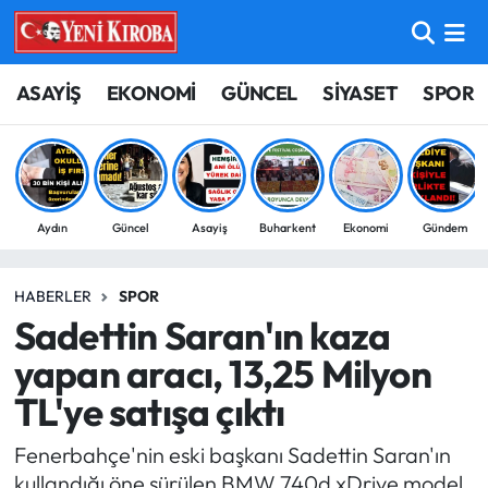
ASAYİŞ
Aydın Nöbetçi Eczaneler
ASAYİŞ
EKONOMİ
GÜNCEL
SİYASET
SPOR
BİLİM-TEKNOLOJİ
Aydın Hava Durumu
ÇEVRE
Aydin Namaz Vakitleri
Aydın
Güncel
Asayiş
Buharkent
Ekonomi
Gündem
DÜNYA
Aydın Trafik Yoğunluk Haritası
HABERLER
SPOR
EĞİTİM
Süper Lig Puan Durumu ve Fikstür
Sadettin Saran'ın kaza
EKONOMİ
Tüm Manşetler
yapan aracı, 13,25 Milyon
TL'ye satışa çıktı
GÜNCEL
Son Dakika Haberleri
Fenerbahçe'nin eski başkanı Sadettin Saran'ın
GÜNDEM
Haber Arşivi
kullandığı öne sürülen BMW 740d xDrive model