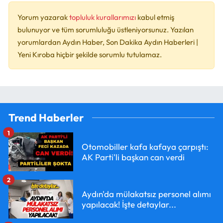
Yorum yazarak
topluluk kurallarımızı
kabul etmiş
bulunuyor ve tüm sorumluluğu üstleniyorsunuz. Yazılan
yorumlardan Aydın Haber, Son Dakika Aydın Haberleri |
Yeni Kıroba hiçbir şekilde sorumlu tutulamaz.
Trend Haberler
1
Otomobiller kafa kafaya çarpıştı:
AK Parti'li başkan can verdi
2
Aydın'da mülakatsız personel alımı
yapılacak! İşte detaylar...