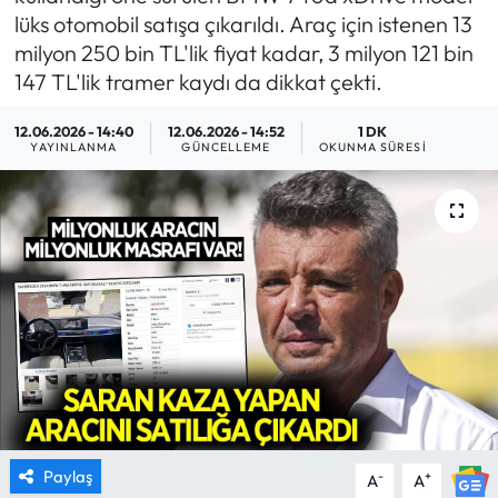
lüks otomobil satışa çıkarıldı. Araç için istenen 13
MAGAZİN
milyon 250 bin TL'lik fiyat kadar, 3 milyon 121 bin
147 TL'lik tramer kaydı da dikkat çekti.
SAĞLIK
12.06.2026 - 14:40
12.06.2026 - 14:52
1 DK
YAYINLANMA
GÜNCELLEME
OKUNMA SÜRESI
SİYASET
SPOR
TARIM
TURİZM
YAŞAM
RESMİ İLANLAR
Paylaş
-
+
A
A
HABER İLAN