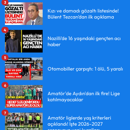
3
Kızı ve damadı gözaltı listesinde!
Bülent Tezcan’dan ilk açıklama
4
Nazilli’de 16 yaşındaki gençten acı
haber
5
Otomobiller çarpıştı: 1 ölü, 5 yaralı
6
Amatör'de Aydın'dan ilk fire! Lige
katılmayacaklar
7
Amatör liglerde yaş kriterleri
açıklandı! İşte 2026-2027
sezonunun yeni kuralları