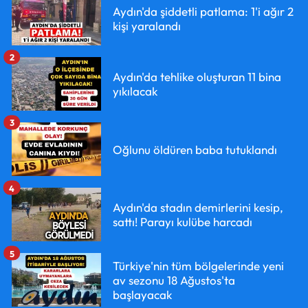
Aydın'da şiddetli patlama: 1'i ağır 2
kişi yaralandı
2
Aydın'da tehlike oluşturan 11 bina
yıkılacak
3
Oğlunu öldüren baba tutuklandı
4
Aydın'da stadın demirlerini kesip,
sattı! Parayı kulübe harcadı
5
Türkiye'nin tüm bölgelerinde yeni
av sezonu 18 Ağustos'ta
başlayacak