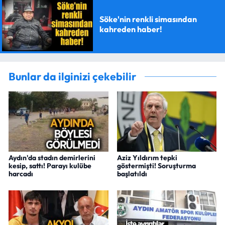
Söke'nin renkli simasından
kahreden haber!
Bunlar da ilginizi çekebilir
Aydın'da stadın demirlerini
Aziz Yıldırım tepki
kesip, sattı! Parayı kulübe
göstermişti! Soruşturma
harcadı
başlatıldı