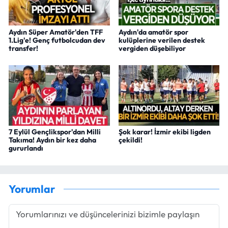
Aydın Süper Amatör'den TFF
Aydın'da amatör spor
1.Lig'e! Genç futbolcudan dev
kulüplerine verilen destek
transfer!
vergiden düşebiliyor
7 Eylül Gençlikspor'dan Milli
Şok karar! İzmir ekibi ligden
Takıma! Aydın bir kez daha
çekildi!
gururlandı
Yorumlar