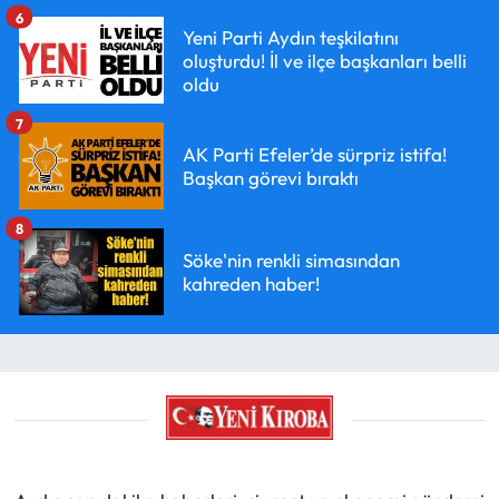
6
Yeni Parti Aydın teşkilatını
oluşturdu! İl ve ilçe başkanları belli
oldu
7
AK Parti Efeler’de sürpriz istifa!
Başkan görevi bıraktı
8
Söke'nin renkli simasından
kahreden haber!