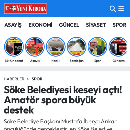
ASAYİŞ
Aydın Nöbetçi Eczaneler
ASAYİŞ
EKONOMİ
GÜNCEL
SİYASET
SPOR
BİLİM-TEKNOLOJİ
Aydın Hava Durumu
ÇEVRE
Aydin Namaz Vakitleri
Kültür-sanat
Asayiş
Nazilli
Bozdoğan
Spor
Gündem
DÜNYA
Aydın Trafik Yoğunluk Haritası
HABERLER
SPOR
EĞİTİM
Süper Lig Puan Durumu ve Fikstür
Söke Belediyesi keseyi açtı!
EKONOMİ
Tüm Manşetler
Amatör spora büyük
destek
GÜNCEL
Son Dakika Haberleri
Söke Belediye Başkanı Mustafa İberya Arıkan
GÜNDEM
Haber Arşivi
öncülüğünde gerçekleştirilen Söke Belediye