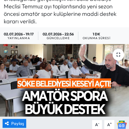
Meclisi Temmuz ayı toplantısında yeni sezon
MAGAZİN
öncesi amatör spor kulüplerine maddi destek
kararı verildi.
SAĞLIK
02.07.2026 - 19:17
02.07.2026 - 22:56
1 DK
YAYINLANMA
GÜNCELLEME
OKUNMA SÜRESI
SİYASET
SPOR
TARIM
TURİZM
YAŞAM
RESMİ İLANLAR
Paylaş
-
+
A
A
HABER İLAN