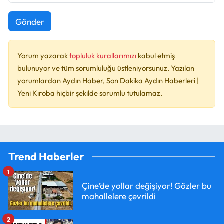
Gönder
Yorum yazarak
topluluk kurallarımızı
kabul etmiş
bulunuyor ve tüm sorumluluğu üstleniyorsunuz. Yazılan
yorumlardan Aydın Haber, Son Dakika Aydın Haberleri |
Yeni Kıroba hiçbir şekilde sorumlu tutulamaz.
Trend Haberler
1
Çine’de yollar değişiyor! Gözler bu
mahallelere çevrildi
2