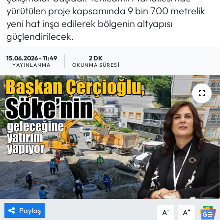
yürütülen proje kapsamında 9 bin 700 metrelik
MAGAZİN
yeni hat inşa edilerek bölgenin altyapısı
güçlendirilecek.
SAĞLIK
15.06.2026 - 11:49
2 DK
YAYINLANMA
OKUNMA SÜRESI
SİYASET
SPOR
TARIM
TURİZM
YAŞAM
RESMİ İLANLAR
Paylaş
-
+
A
A
HABER İLAN