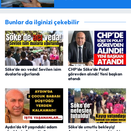
Bunlar da ilginizi çekebilir
Söke’de acı veda! Sevilen isim
CHP’de Söke’de Polat
dualarla uğurlandı
görevden alındı! Yeni başkan
atandı
Aydın'da 49 yaşındaki adam
Söke'de umutlu bekleyiş!