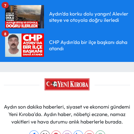
7
Aydın’da korku dolu yangın! Alevler
siteye ve otoyola doğru ilerledi
8
CHP Aydın’da bir ilçe başkanı daha
atandı
Aydın son dakika haberleri, siyaset ve ekonomi gündemi
Yeni Kıroba'da. Aydın haber, nöbetçi eczane, namaz
vakitleri ve hava durumu anlık haberlerle burada.