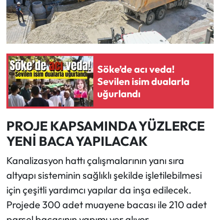
Söke’de acı veda!
Sevilen isim dualarla
uğurlandı
PROJE KAPSAMINDA YÜZLERCE
YENİ BACA YAPILACAK
Kanalizasyon hattı çalışmalarının yanı sıra
altyapı sisteminin sağlıklı şekilde işletilebilmesi
için çeşitli yardımcı yapılar da inşa edilecek.
Projede 300 adet muayene bacası ile 210 adet
parsel bacasının yapımı yer alıyor.