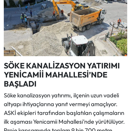
SÖKE KANALİZASYON YATIRIMI
YENİCAMİİ MAHALLESİ’NDE
BAŞLADI
Söke kanalizasyon yatırımı, ilçenin uzun vadeli
altyapı ihtiyaçlarına yanıt vermeyi amaçlıyor.
ASKİ ekipleri tarafından başlatılan çalışmaların
ilk aşaması Yenicamii Mahallesi’nde yürütülüyor.
Proje kapsamında toplam 9 bin 700 metre