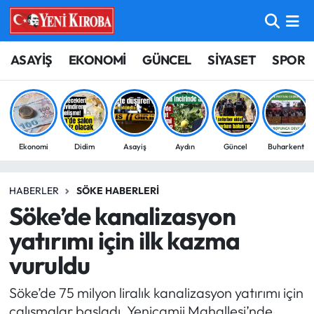
ASAYİŞ
Aydın Nöbetçi Eczaneler
ASAYİŞ
EKONOMİ
GÜNCEL
SİYASET
SPOR
BİLİM-TEKNOLOJİ
Aydın Hava Durumu
ÇEVRE
Aydin Namaz Vakitleri
Ekonomi
Didim
Asayiş
Aydın
Güncel
Buharkent
DÜNYA
Aydın Trafik Yoğunluk Haritası
HABERLER
SÖKE HABERLERI
EĞİTİM
Süper Lig Puan Durumu ve Fikstür
Söke’de kanalizasyon
EKONOMİ
Tüm Manşetler
yatırımı için ilk kazma
vuruldu
GÜNCEL
Son Dakika Haberleri
Söke’de 75 milyon liralık kanalizasyon yatırımı için
GÜNDEM
Haber Arşivi
çalışmalar başladı. Yenicamii Mahallesi’nde