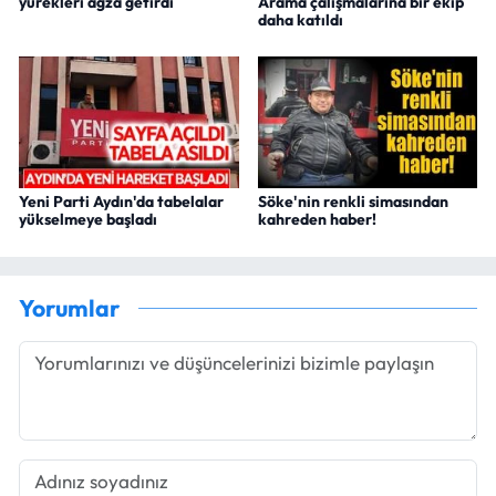
yürekleri ağza getirdi
Arama çalışmalarına bir ekip
daha katıldı
Yeni Parti Aydın'da tabelalar
Söke'nin renkli simasından
yükselmeye başladı
kahreden haber!
Yorumlar