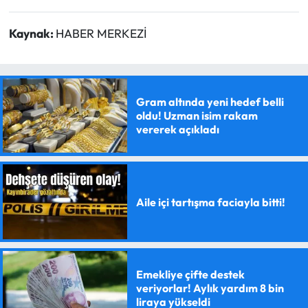
Kaynak:
HABER MERKEZİ
Gram altında yeni hedef belli
oldu! Uzman isim rakam
vererek açıkladı
Aile içi tartışma faciayla bitti!
Emekliye çifte destek
veriyorlar! Aylık yardım 8 bin
liraya yükseldi