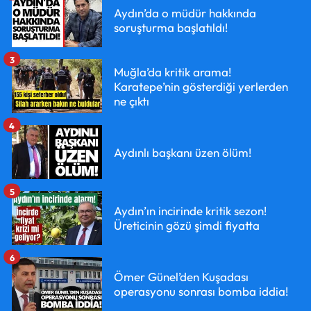
Aydın’da o müdür hakkında
soruşturma başlatıldı!
3
Muğla’da kritik arama!
Karatepe’nin gösterdiği yerlerden
ne çıktı
4
Aydınlı başkanı üzen ölüm!
5
Aydın’ın incirinde kritik sezon!
Üreticinin gözü şimdi fiyatta
6
Ömer Günel’den Kuşadası
operasyonu sonrası bomba iddia!