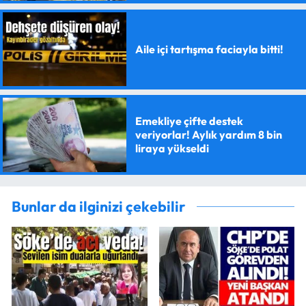
Aile içi tartışma faciayla bitti!
Emekliye çifte destek
veriyorlar! Aylık yardım 8 bin
liraya yükseldi
Bunlar da ilginizi çekebilir