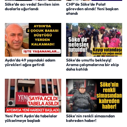
Söke’de acı veda! Sevilen isim
CHP’de Söke’de Polat
dualarla uğurlandı
görevden alındı! Yeni başkan
atandı
Aydın'da 49 yaşındaki adam
Söke'de umutlu bekleyiş!
yürekleri ağza getirdi
Arama çalışmalarına bir ekip
daha katıldı
Yeni Parti Aydın'da tabelalar
Söke'nin renkli simasından
yükselmeye başladı
kahreden haber!