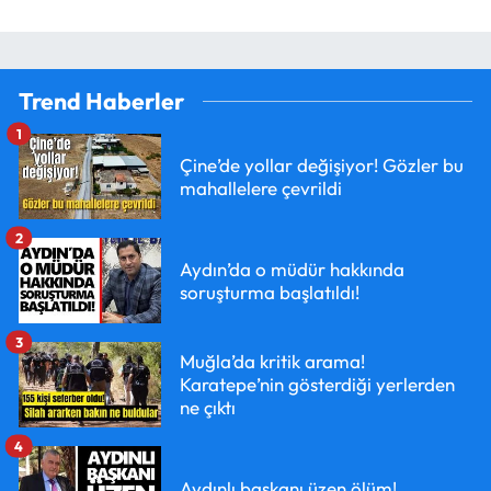
Trend Haberler
1
Çine’de yollar değişiyor! Gözler bu
mahallelere çevrildi
2
Aydın’da o müdür hakkında
soruşturma başlatıldı!
3
Muğla’da kritik arama!
Karatepe’nin gösterdiği yerlerden
ne çıktı
4
Aydınlı başkanı üzen ölüm!