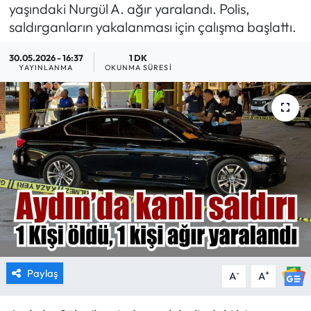
yaşındaki Nurgül A. ağır yaralandı. Polis,
MAGAZİN
saldırganların yakalanması için çalışma başlattı.
30.05.2026 - 16:37
1 DK
SAĞLIK
YAYINLANMA
OKUNMA SÜRESI
SİYASET
SPOR
TARIM
TURİZM
YAŞAM
RESMİ İLANLAR
Paylaş
-
+
A
A
HABER İLAN