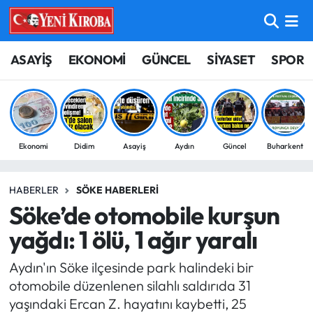
ASAYİŞ
Aydın Nöbetçi Eczaneler
ASAYİŞ
EKONOMİ
GÜNCEL
SİYASET
SPOR
BİLİM-TEKNOLOJİ
Aydın Hava Durumu
ÇEVRE
Aydin Namaz Vakitleri
Ekonomi
Didim
Asayiş
Aydın
Güncel
Buharkent
DÜNYA
Aydın Trafik Yoğunluk Haritası
HABERLER
SÖKE HABERLERI
EĞİTİM
Süper Lig Puan Durumu ve Fikstür
Söke’de otomobile kurşun
EKONOMİ
Tüm Manşetler
yağdı: 1 ölü, 1 ağır yaralı
Aydın'ın Söke ilçesinde park halindeki bir
GÜNCEL
Son Dakika Haberleri
otomobile düzenlenen silahlı saldırıda 31
yaşındaki Ercan Z. hayatını kaybetti, 25
GÜNDEM
Haber Arşivi