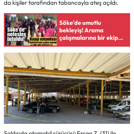
da kişiler tarafından tabancayla ateş açıldı.
Söke'de umutlu
bekleyiş! Arama
çalışmalarına bir ekip
daha katıldı
Saldırıda otomobil sürücüsü Ercan Z. (31) ile