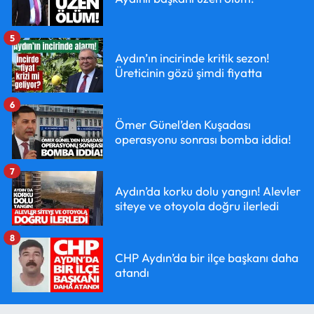
5
Aydın’ın incirinde kritik sezon!
Üreticinin gözü şimdi fiyatta
6
Ömer Günel’den Kuşadası
operasyonu sonrası bomba iddia!
7
Aydın’da korku dolu yangın! Alevler
siteye ve otoyola doğru ilerledi
8
CHP Aydın’da bir ilçe başkanı daha
atandı