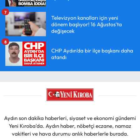
7
Televizyon kanalları için yeni
dönem başlıyor! 16 Ağustos'ta
değişecek
8
CHP Aydın’da bir ilçe başkanı daha
atandı
Aydın son dakika haberleri, siyaset ve ekonomi gündemi
Yeni Kıroba'da. Aydın haber, nöbetçi eczane, namaz
vakitleri ve hava durumu anlık haberlerle burada.