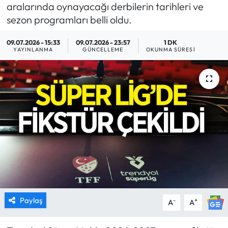
aralarında oynayacağı derbilerin tarihleri ve
MAGAZİN
sezon programları belli oldu.
09.07.2026 - 15:33
09.07.2026 - 23:57
1 DK
SAĞLIK
YAYINLANMA
GÜNCELLEME
OKUNMA SÜRESI
SİYASET
SPOR
TARIM
TURİZM
YAŞAM
RESMİ İLANLAR
Paylaş
-
+
A
A
HABER İLAN