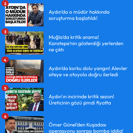
2
Aydın’da o müdür hakkında
soruşturma başlatıldı!
3
Muğla’da kritik arama!
Karatepe’nin gösterdiği yerlerden
ne çıktı
4
Aydın’da korku dolu yangın! Alevler
siteye ve otoyola doğru ilerledi
5
Aydın’ın incirinde kritik sezon!
Üreticinin gözü şimdi fiyatta
6
Ömer Günel’den Kuşadası
operasyonu sonrası bomba iddia!