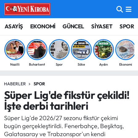
ASAYİŞ
Aydın Nöbetçi Eczaneler
ASAYİŞ
EKONOMİ
GÜNCEL
SİYASET
SPOR
BİLİM-TEKNOLOJİ
Aydın Hava Durumu
ÇEVRE
Aydin Namaz Vakitleri
Nazilli
Buharkent
Spor
Söke
Aydın
Ekonomi
DÜNYA
Aydın Trafik Yoğunluk Haritası
HABERLER
SPOR
EĞİTİM
Süper Lig Puan Durumu ve Fikstür
Süper Lig'de fikstür çekildi!
EKONOMİ
Tüm Manşetler
İşte derbi tarihleri
Süper Lig'de 2026/27 sezonu fikstür çekimi
GÜNCEL
Son Dakika Haberleri
bugün gerçekleştirildi. Fenerbahçe, Beşiktaş,
Galatasaray ve Trabzonspor'un kendi
GÜNDEM
Haber Arşivi