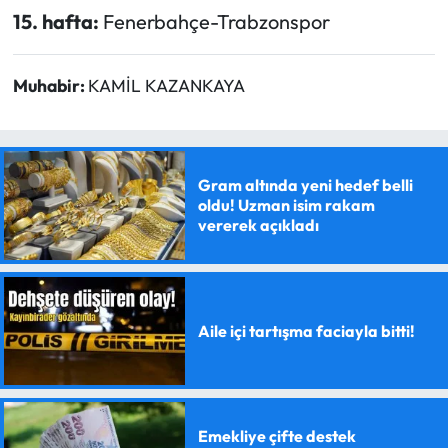
15. hafta:
Fenerbahçe-Trabzonspor
Muhabir:
KAMİL KAZANKAYA
Gram altında yeni hedef belli
oldu! Uzman isim rakam
vererek açıkladı
Aile içi tartışma faciayla bitti!
Emekliye çifte destek