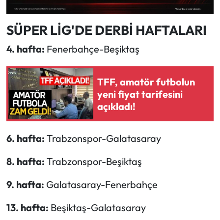
SÜPER LİG'DE DERBİ HAFTALARI
4. hafta:
Fenerbahçe-Beşiktaş
TFF, amatör futbolun
yeni fiyat tarifesini
açıkladı!
6. hafta:
Trabzonspor-Galatasaray
8. hafta:
Trabzonspor-Beşiktaş
9. hafta:
Galatasaray-Fenerbahçe
13. hafta:
Beşiktaş-Galatasaray