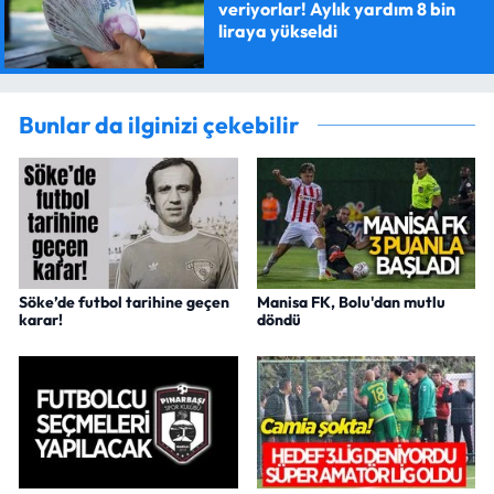
veriyorlar! Aylık yardım 8 bin
liraya yükseldi
Bunlar da ilginizi çekebilir
Söke’de futbol tarihine geçen
Manisa FK, Bolu'dan mutlu
karar!
döndü