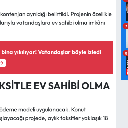
tenjan ayrıldığı belirtildi. Projenin özellikle
larıyla vatandaşlara ev sahibi olma imkânı
7
 bina yıkılıyor! Vatandaşlar böyle izledi
8
TAKSİTLE EV SAHİBİ OLMA
lı ödeme modeli uygulanacak. Konut
şlayacağı projede, aylık taksitler yaklaşık 18