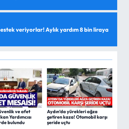
estek veriyorlar! Aylık yardım 8 bin liraya
üvenlik ve afet
Aydın’da yürekleri ağza
akan Yardımcısı
getiren kaza! Otomobil karşı
rde bulundu
şeride uçtu