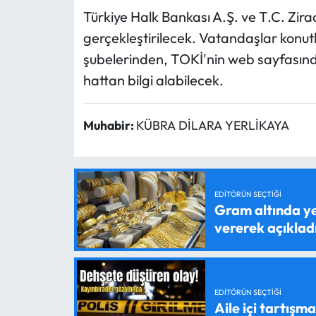
Türkiye Halk Bankası A.Ş. ve T.C. Ziraa
gerçekleştirilecek. Vatandaşlar konutları
şubelerinden, TOKİ'nin web sayfasınd
hattan bilgi alabilecek.
Muhabir:
KÜBRA DİLARA YERLİKAYA
EDITÖRÜN SEÇTIĞI
Gram altında ye
vererek açıklad
EDITÖRÜN SEÇTIĞI
Aile içi tartışma