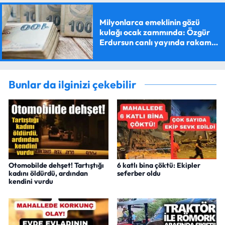
Milyonlarca emeklinin gözü
kulağı ocak zammında: Özgür
Erdursun canlı yayında rakam
verdi
Bunlar da ilginizi çekebilir
Otomobilde dehşet! Tartıştığı
6 katlı bina çöktü: Ekipler
kadını öldürdü, ardından
seferber oldu
kendini vurdu