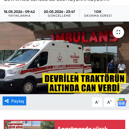
MAGAZİN
18.05.2026 - 09:42
20.05.2026 - 23:47
1 DK
YAYINLANMA
GÜNCELLEME
OKUNMA SÜRESI
SAĞLIK
SİYASET
SPOR
TARIM
TURİZM
YAŞAM
Paylaş
-
+
A
A
RESMİ İLANLAR
HABER İLAN
Apartmanda yürek