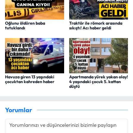
Oğlunu öldüren baba
Traktör ile römork arasında
tutuklandı
sıkıştı! Acı haber geldi
Havuza giren 13 yaşındaki
Apartmanda yürek yakan olay!
çocuktan kahreden haber
4 yaşındaki çocuk 5. kattan
düştü
Yorumlar