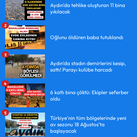
Aydın'da tehlike oluşturan 11 bina
yıkılacak
2
Oğlunu öldüren baba tutuklandı
3
Aydın'da stadın demirlerini kesip,
sattı! Parayı kulübe harcadı
4
6 katlı bina çöktü: Ekipler seferber
oldu
5
Türkiye'nin tüm bölgelerinde yeni
av sezonu 18 Ağustos'ta
başlayacak