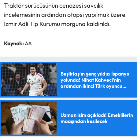
Traktör sürücüsünün cenazesi savcılık
incelemesinin ardından otopsi yapılmak üzere
İzmir Adli Tıp Kurumu morguna kaldırıldı.
Kaynak:
AA
Beşiktaş'ın genç yıldızı İspanya
yolunda! Nihat Kahveci'nin
ardından ikinci Türk oyuncu
olacak
Uzman isim açıkladı! Emeklilerin
maaşından kesilecek