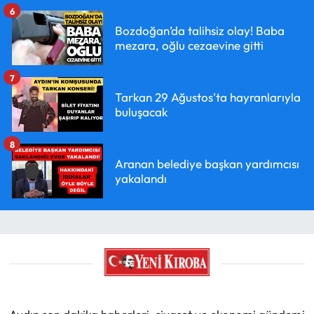
6
Bozdoğan’da talihsiz olay! Baba
mezara, oğlu cezaevine gitti
7
Tarkan 29 Ağustos'ta hayranlarıyla
buluşacak
8
Aranan belediye başkan yardımcısı
yakalandı