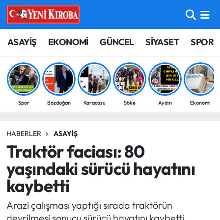
ASAYİŞ
Aydın Nöbetçi Eczaneler
ASAYİŞ
EKONOMİ
GÜNCEL
SİYASET
SPOR
BİLİM-TEKNOLOJİ
Aydın Hava Durumu
ÇEVRE
Aydin Namaz Vakitleri
Spor
Bozdoğan
Karacasu
Söke
Aydın
Ekonomi
DÜNYA
Aydın Trafik Yoğunluk Haritası
HABERLER
ASAYIŞ
EĞİTİM
Süper Lig Puan Durumu ve Fikstür
Traktör faciası: 80
EKONOMİ
Tüm Manşetler
yaşındaki sürücü hayatını
kaybetti
GÜNCEL
Son Dakika Haberleri
Arazi çalışması yaptığı sırada traktörün
GÜNDEM
Haber Arşivi
devrilmesi sonucu sürücü hayatını kaybetti.