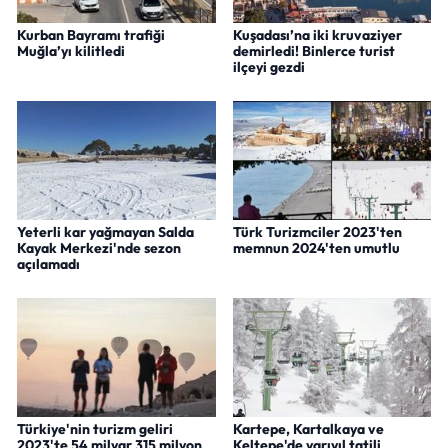
Kurban Bayramı trafiği
Kuşadası’na iki kruvaziyer
Muğla’yı kilitledi
demirledi! Binlerce turist
ilçeyi gezdi
Yeterli kar yağmayan Salda
Türk Turizmciler 2023'ten
Kayak Merkezi'nde sezon
memnun 2024'ten umutlu
açılamadı
Türkiye'nin turizm geliri
Kartepe, Kartalkaya ve
2023'te 54 milyar 315 milyon
Keltepe'de yarıyıl tatili