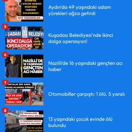
Aydın'da 49 yaşındaki adam
yürekleri ağza getirdi
5
Kuşadası Belediyesi'nde ikinci
dalga operasyon!
6
Nazilli’de 16 yaşındaki gençten acı
haber
7
Otomobiller çarpıştı: 1 ölü, 5 yaralı
8
13 yaşındaki çocuk evinde ölü
bulundu