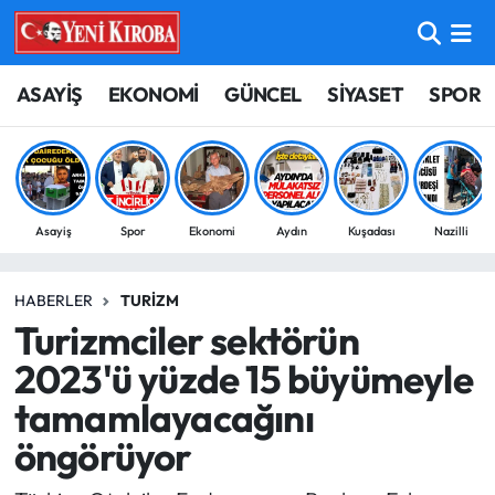
ASAYİŞ
Aydın Nöbetçi Eczaneler
ASAYİŞ
EKONOMİ
GÜNCEL
SİYASET
SPOR
BİLİM-TEKNOLOJİ
Aydın Hava Durumu
ÇEVRE
Aydin Namaz Vakitleri
Asayiş
Spor
Ekonomi
Aydın
Kuşadası
Nazilli
DÜNYA
Aydın Trafik Yoğunluk Haritası
HABERLER
TURIZM
EĞİTİM
Süper Lig Puan Durumu ve Fikstür
Turizmciler sektörün
EKONOMİ
Tüm Manşetler
2023'ü yüzde 15 büyümeyle
tamamlayacağını
GÜNCEL
Son Dakika Haberleri
öngörüyor
GÜNDEM
Haber Arşivi