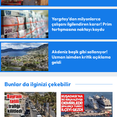
Yargıtay'dan milyonlarca
çalışanı ilgilendiren karar! Prim
tartışmasına noktayı koydu
Akdeniz beşik gibi sallanıyor!
Uzman isimden kritik açıklama
geldi
Bunlar da ilginizi çekebilir