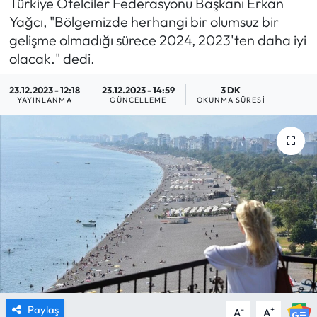
Türkiye Otelciler Federasyonu Başkanı Erkan
Yağcı, "Bölgemizde herhangi bir olumsuz bir
MAGAZİN
gelişme olmadığı sürece 2024, 2023'ten daha iyi
olacak." dedi.
SAĞLIK
23.12.2023 - 12:18
23.12.2023 - 14:59
3 DK
SİYASET
YAYINLANMA
GÜNCELLEME
OKUNMA SÜRESI
SPOR
TARIM
TURİZM
YAŞAM
RESMİ İLANLAR
Paylaş
-
+
A
A
HABER İLAN