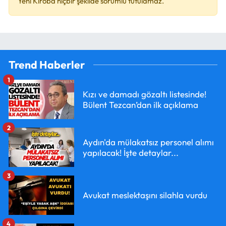
Yeni Kıroba hiçbir şekilde sorumlu tutulamaz.
Trend Haberler
1
Kızı ve damadı gözaltı listesinde!
Bülent Tezcan’dan ilk açıklama
2
Aydın'da mülakatsız personel alımı
yapılacak! İşte detaylar...
3
Avukat meslektaşını silahla vurdu
4