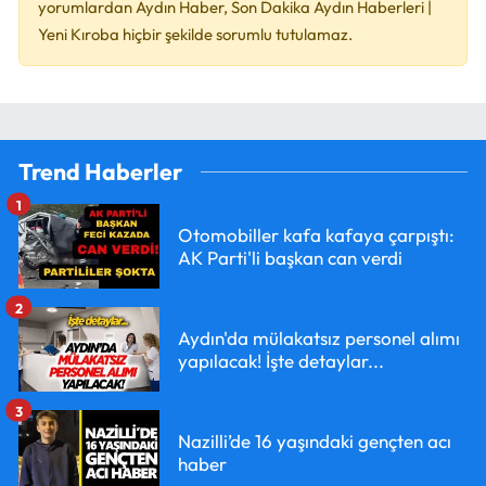
yorumlardan Aydın Haber, Son Dakika Aydın Haberleri |
Yeni Kıroba hiçbir şekilde sorumlu tutulamaz.
Trend Haberler
1
Otomobiller kafa kafaya çarpıştı:
AK Parti'li başkan can verdi
2
Aydın'da mülakatsız personel alımı
yapılacak! İşte detaylar...
3
Nazilli’de 16 yaşındaki gençten acı
haber