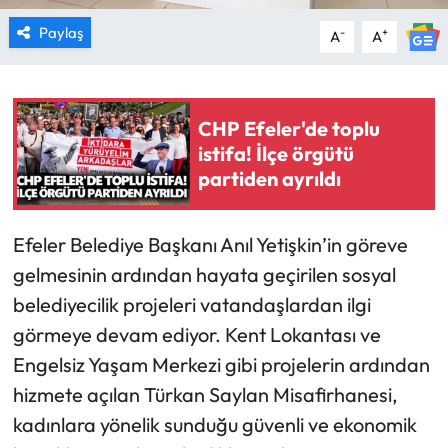
Paylaş
-
+
A
A
CHP Efeler'de toplu
istifa! İlçe örgütü
partiden ayrıldı
Efeler Belediye Başkanı Anıl Yetişkin’in göreve
gelmesinin ardından hayata geçirilen sosyal
belediyecilik projeleri vatandaşlardan ilgi
görmeye devam ediyor. Kent Lokantası ve
Engelsiz Yaşam Merkezi gibi projelerin ardından
hizmete açılan Türkan Saylan Misafirhanesi,
kadınlara yönelik sunduğu güvenli ve ekonomik