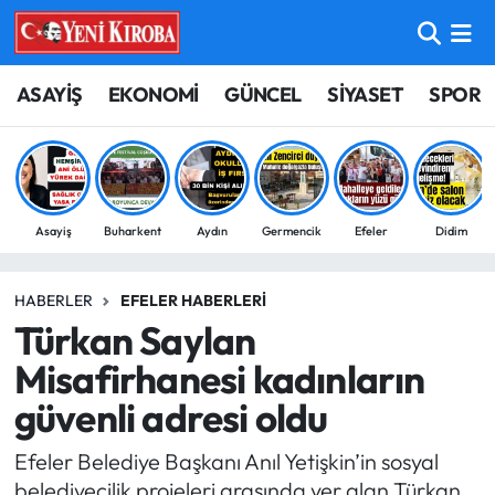
ASAYİŞ
Aydın Nöbetçi Eczaneler
ASAYİŞ
EKONOMİ
GÜNCEL
SİYASET
SPOR
BİLİM-TEKNOLOJİ
Aydın Hava Durumu
ÇEVRE
Aydin Namaz Vakitleri
Asayiş
Buharkent
Aydın
Germencik
Efeler
Didim
DÜNYA
Aydın Trafik Yoğunluk Haritası
HABERLER
EFELER HABERLERI
EĞİTİM
Süper Lig Puan Durumu ve Fikstür
Türkan Saylan
EKONOMİ
Tüm Manşetler
Misafirhanesi kadınların
güvenli adresi oldu
GÜNCEL
Son Dakika Haberleri
Efeler Belediye Başkanı Anıl Yetişkin’in sosyal
GÜNDEM
Haber Arşivi
belediyecilik projeleri arasında yer alan Türkan