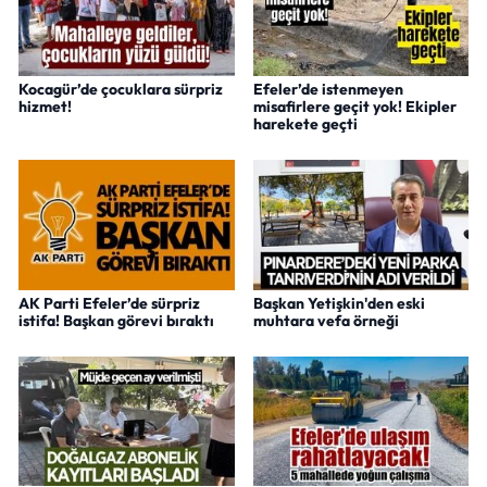
Kocagür’de çocuklara sürpriz
Efeler’de istenmeyen
hizmet!
misafirlere geçit yok! Ekipler
harekete geçti
AK Parti Efeler’de sürpriz
Başkan Yetişkin'den eski
istifa! Başkan görevi bıraktı
muhtara vefa örneği