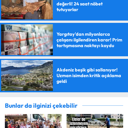
değerli! 24 saat nöbet
tutuyorlar
Yargıtay'dan milyonlarca
çalışanı ilgilendiren karar! Prim
tartışmasına noktayı koydu
Akdeniz beşik gibi sallanıyor!
Uzman isimden kritik açıklama
geldi
Bunlar da ilginizi çekebilir