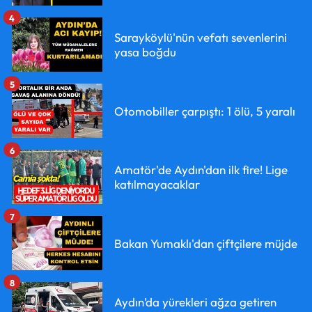
4
Sarayköylü'nün vefatı sevenlerini
yasa boğdu
5
Otomobiller çarpıştı: 1 ölü, 5 yaralı
6
Amatör'de Aydın'dan ilk fire! Lige
katılmayacaklar
7
Bakan Yumaklı'dan çiftçilere müjde
8
Aydın’da yürekleri ağza getiren