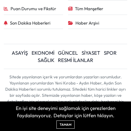
Puan Durumu ve Fikstür
Tüm Manşetler
Son Dakika Haberleri
Haber Arşivi
ASAYİŞ
EKONOMİ
GÜNCEL
SİYASET
SPOR
SAĞLIK
RESMİ İLANLAR
Sitede yayınlanan içerik ve yorumlardan yazarları sorumludur.
Yayınlanan yorumlardan Yeni Kıroba - Aydın Haber, Aydın Son
Dakika Haberleri sorumlu tutulamaz. Sitedeki tüm harici linkler ayrı
bir sayfada açılır. Sitemizde yayınlanan haber, köşe yazıları ve
fotoğraflar izin alınmaksızın kaynak gösterilse dahi, herhangi bir
En iyi site deneyimi sağlamak için çerezlerden
ortamda kullanılamaz ve yayınlanamaz
faydalanıyoruz. Detaylar için lütfen tıklayın.
Haber Yazılımı:
TE Bilişim
| Copyright © 2026
TAMAM