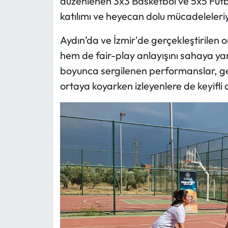
düzenlenen 3x3 Basketbol ve 5x5 Futbo
katılımı ve heyecan dolu mücadeleler
Aydın’da ve İzmir'de gerçekleştirilen
hem de fair-play anlayışını sahaya ya
boyunca sergilenen performanslar, genç
ortaya koyarken izleyenlere de keyifli 