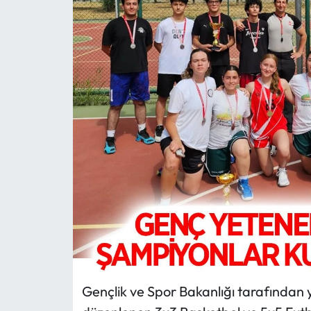
MAGAZİN
SAĞLIK
SİYASET
SPOR
TARIM
TURİZM
YAŞAM
RESMİ İLANLAR
Gençlik ve Spor Bakanlığı tarafından 
HABER İLAN