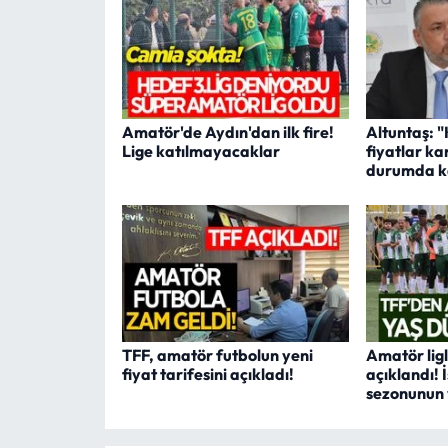
Amatör'de Aydın'dan ilk fire!
Altuntaş: "
Lige katılmayacaklar
fiyatlar ka
durumda ka
TFF, amatör futbolun yeni
Amatör ligl
fiyat tarifesini açıkladı!
açıklandı!
sezonunun 