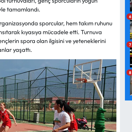
l turnuvaları, genç sporcuların yoğun
iyle tamamlandı.
6
 organizasyonda sporcular, hem takım ruhunu
nsıtarak kıyasıya mücadele etti. Turnuva
lerin spora olan ilgisini ve yeteneklerini
7
anlar yaşattı.
8