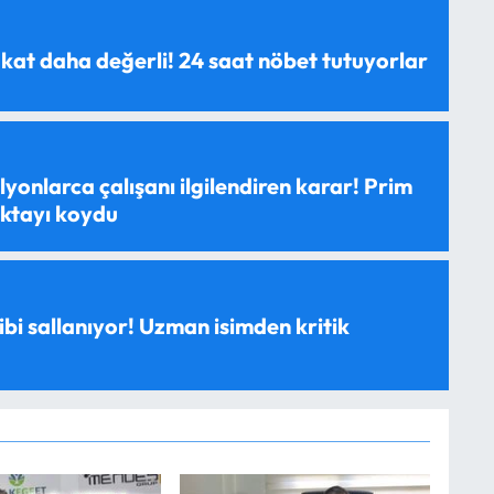
 kat daha değerli! 24 saat nöbet tutuyorlar
yonlarca çalışanı ilgilendiren karar! Prim
oktayı koydu
ibi sallanıyor! Uzman isimden kritik