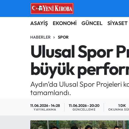
ASAYİŞ
Aydın Nöbetçi Eczaneler
ASAYİŞ
EKONOMİ
GÜNCEL
SİYASET
BİLİM-TEKNOLOJİ
Aydın Hava Durumu
HABERLER
SPOR
Ulusal Spor P
ÇEVRE
Aydin Namaz Vakitleri
büyük perfo
DÜNYA
Aydın Trafik Yoğunluk Haritası
EĞİTİM
Süper Lig Puan Durumu ve Fikstür
Aydın’da Ulusal Spor Projeleri
tamamlandı.
EKONOMİ
Tüm Manşetler
11.06.2026 - 14:28
11.06.2026 - 20:20
1 DK
GÜNCEL
Son Dakika Haberleri
YAYINLANMA
GÜNCELLEME
OKUNMA SÜ
GÜNDEM
Haber Arşivi