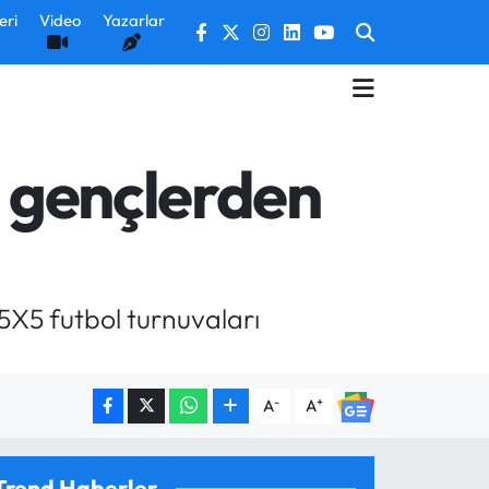
eri
Video
Yazarlar
ı gençlerden
5X5 futbol turnuvaları
-
+
A
A
Trend Haberler