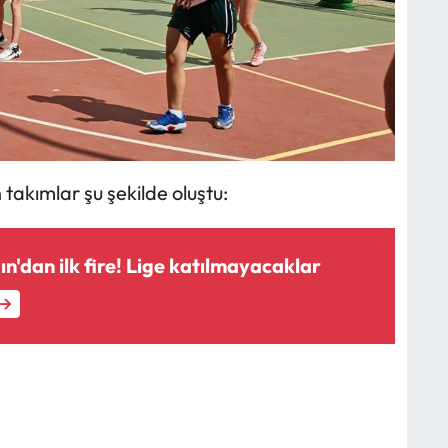
akımlar şu şekilde oluştu:
'dan ilk fire! Lige katılmayacaklar