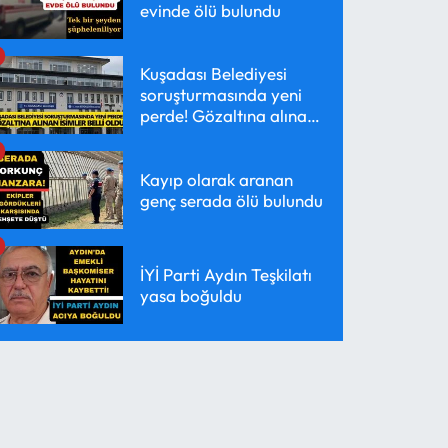
evinde ölü bulundu
Kuşadası Belediyesi
soruşturmasında yeni
perde! Gözaltına alınan
isimler belli oldu
Kayıp olarak aranan
genç serada ölü bulundu
İYİ Parti Aydın Teşkilatı
yasa boğuldu