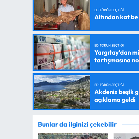
EDITÖRÜN SEÇTIĞI
Altından kat be
EDITÖRÜN SEÇTIĞI
Yargıtay'dan mil
tartışmasına n
EDITÖRÜN SEÇTIĞI
Akdeniz beşik g
açıklama geldi
Bunlar da ilginizi çekebilir