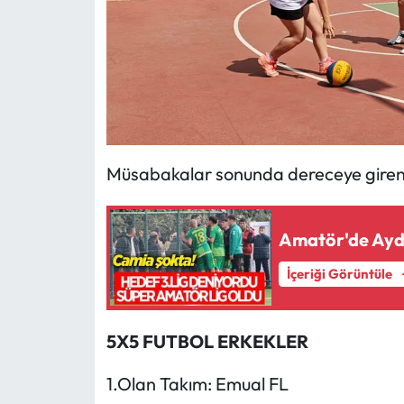
Müsabakalar sonunda dereceye giren t
Amatör'de Aydın
İçeriği Görüntüle
5X5 FUTBOL ERKEKLER
1.Olan Takım: Emual FL