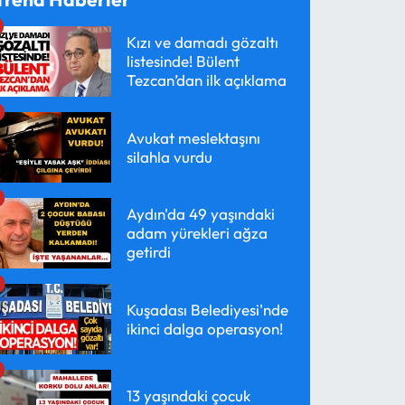
Kızı ve damadı gözaltı
listesinde! Bülent
Tezcan’dan ilk açıklama
Avukat meslektaşını
silahla vurdu
Aydın'da 49 yaşındaki
adam yürekleri ağza
getirdi
Kuşadası Belediyesi'nde
ikinci dalga operasyon!
13 yaşındaki çocuk