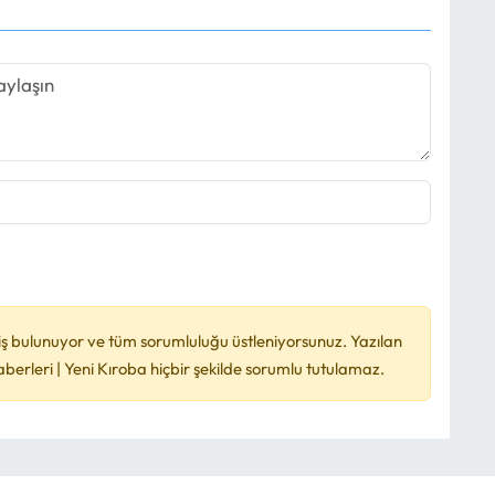
ş bulunuyor ve tüm sorumluluğu üstleniyorsunuz. Yazılan
rleri | Yeni Kıroba hiçbir şekilde sorumlu tutulamaz.