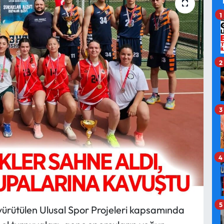
1
2
3
4
5
yürütülen Ulusal Spor Projeleri kapsamında