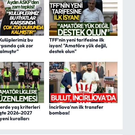
Kulüplerimiz bu
TFF'nin yeni tarifesine ilk
rşısında çok zor
isyan! "Amatöre yük değil,
lmıştır"
destek olun"
erde yaş kriterleri
İncirliova'nın ilk transfer
 İşte 2026-2027
bombası!
yeni kuralları