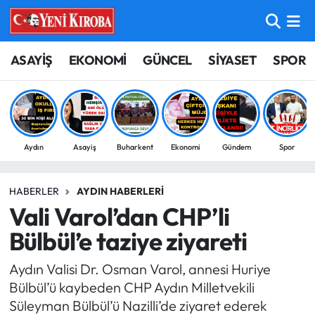
ASAYİŞ
Aydın Nöbetçi Eczaneler
ASAYİŞ
EKONOMİ
GÜNCEL
SİYASET
SPOR
BİLİM-TEKNOLOJİ
Aydın Hava Durumu
ÇEVRE
Aydin Namaz Vakitleri
Aydın
Asayiş
Buharkent
Ekonomi
Gündem
Spor
DÜNYA
Aydın Trafik Yoğunluk Haritası
HABERLER
AYDIN HABERLERI
EĞİTİM
Süper Lig Puan Durumu ve Fikstür
Vali Varol’dan CHP’li
EKONOMİ
Tüm Manşetler
Bülbül’e taziye ziyareti
Aydın Valisi Dr. Osman Varol, annesi Huriye
GÜNCEL
Son Dakika Haberleri
Bülbül’ü kaybeden CHP Aydın Milletvekili
Süleyman Bülbül’ü Nazilli’de ziyaret ederek
GÜNDEM
Haber Arşivi