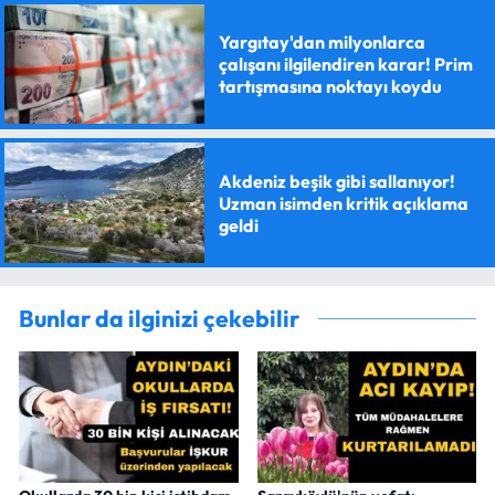
Yargıtay'dan milyonlarca
çalışanı ilgilendiren karar! Prim
tartışmasına noktayı koydu
Akdeniz beşik gibi sallanıyor!
Uzman isimden kritik açıklama
geldi
Bunlar da ilginizi çekebilir