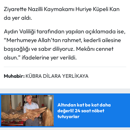
Ziyarette Nazilli Kaymakamı Huriye Küpeli Kan
da yer aldı.
Aydın Valiliği tarafından yapılan açıklamada ise,
“Merhumeye Allah’tan rahmet, kederli ailesine
başsağlığı ve sabır diliyoruz. Mekânı cennet
olsun.” ifadelerine yer verildi.
Muhabir:
KÜBRA DİLARA YERLİKAYA
Altından kat be kat daha
değerli! 24 saat nöbet
tutuyorlar