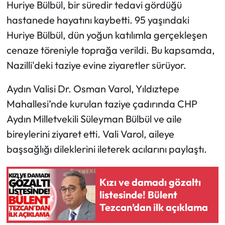
Huriye Bülbül, bir süredir tedavi gördüğü
hastanede hayatını kaybetti. 95 yaşındaki
Huriye Bülbül, dün yoğun katılımla gerçekleşen
cenaze töreniyle toprağa verildi. Bu kapsamda,
Nazilli'deki taziye evine ziyaretler sürüyor.
Aydın Valisi Dr. Osman Varol, Yıldıztepe
Mahallesi’nde kurulan taziye çadırında CHP
Aydın Milletvekili Süleyman Bülbül ve aile
bireylerini ziyaret etti. Vali Varol, aileye
başsağlığı dileklerini ileterek acılarını paylaştı.
Kızı ve damadı gözaltı
listesinde! Bülent
Tezcan’dan ilk açıklama