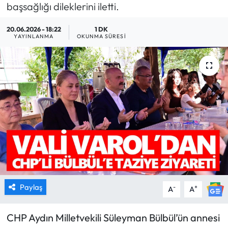
başsağlığı dileklerini iletti.
MAGAZİN
20.06.2026 - 18:22
1 DK
YAYINLANMA
OKUNMA SÜRESI
SAĞLIK
SİYASET
SPOR
TARIM
TURİZM
YAŞAM
Paylaş
-
+
A
A
RESMİ İLANLAR
CHP Aydın Milletvekili Süleyman Bülbül’ün annesi
HABER İLAN