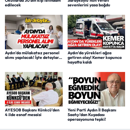
Okullarda 30 bin kişi istihdam
Sarayköylü'nün vefatı
edilecek
sevenlerini yasa boğdu
Aydın'da mülakatsız personel
Aydın’da yürekleri ağza
alımı yapılacak! İşte detaylar...
getiren olay! Kemer kopunca
hayatta kaldı
AYESOB Başkanı Künkcü'den
Yeni Parti Aydın İl Başkanı
4 ilde esnaf mesaisi
Saatçı’dan Kuşadası
operasyonuna tepki!