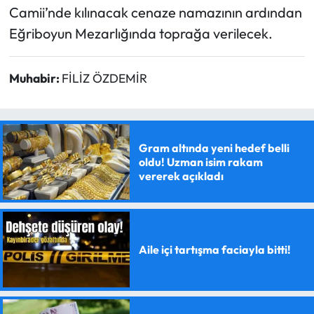
Camii’nde kılınacak cenaze namazının ardından
Eğriboyun Mezarlığında toprağa verilecek.
Muhabir:
FİLİZ ÖZDEMİR
Gram altında yeni hedef belli
oldu! Uzman isim rakam
vererek açıkladı
Aile içi tartışma faciayla bitti!