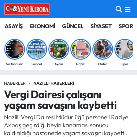
ASAYİŞ
Aydın Nöbetçi Eczaneler
ASAYİŞ
EKONOMİ
GÜNCEL
SİYASET
SPOR
BİLİM-TEKNOLOJİ
Aydın Hava Durumu
ÇEVRE
Aydin Namaz Vakitleri
Sultanhisar
Güncel
Aydın
Nazilli
Efeler
Spor
DÜNYA
Aydın Trafik Yoğunluk Haritası
HABERLER
NAZILLI HABERLERI
EĞİTİM
Süper Lig Puan Durumu ve Fikstür
Vergi Dairesi çalışanı
EKONOMİ
Tüm Manşetler
yaşam savaşını kaybetti
Nazilli Vergi Dairesi Müdürlüğü personeli Raziye
GÜNCEL
Son Dakika Haberleri
Akbaş geçirdiği beyin kanaması sonucu
kaldırıldığı hastanede yaşam savaşını kaybetti.
GÜNDEM
Haber Arşivi