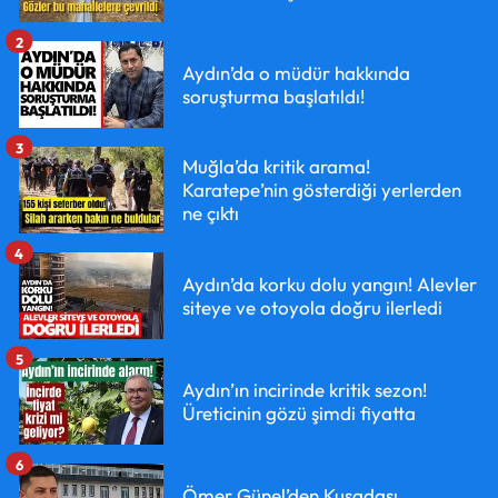
2
Aydın’da o müdür hakkında
soruşturma başlatıldı!
3
Muğla’da kritik arama!
Karatepe’nin gösterdiği yerlerden
ne çıktı
4
Aydın’da korku dolu yangın! Alevler
siteye ve otoyola doğru ilerledi
5
Aydın’ın incirinde kritik sezon!
Üreticinin gözü şimdi fiyatta
6
Ömer Günel’den Kuşadası