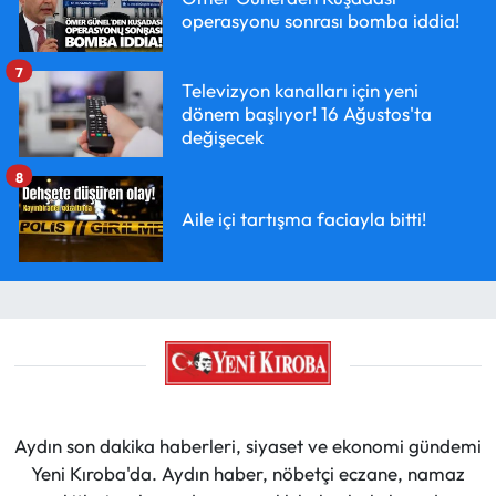
operasyonu sonrası bomba iddia!
7
Televizyon kanalları için yeni
dönem başlıyor! 16 Ağustos'ta
değişecek
8
Aile içi tartışma faciayla bitti!
Aydın son dakika haberleri, siyaset ve ekonomi gündemi
Yeni Kıroba'da. Aydın haber, nöbetçi eczane, namaz