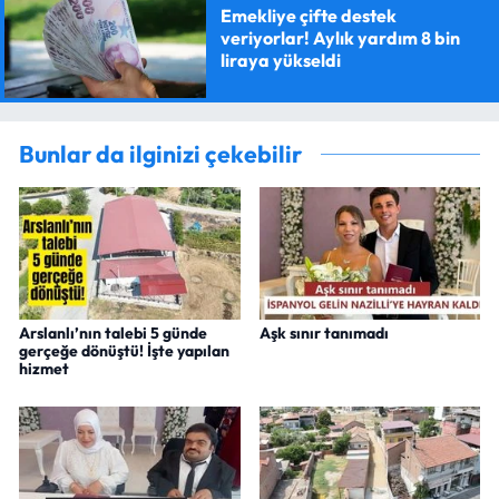
Emekliye çifte destek
veriyorlar! Aylık yardım 8 bin
liraya yükseldi
Bunlar da ilginizi çekebilir
Arslanlı’nın talebi 5 günde
Aşk sınır tanımadı
gerçeğe dönüştü! İşte yapılan
hizmet