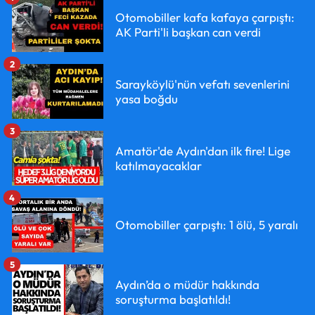
Otomobiller kafa kafaya çarpıştı:
AK Parti'li başkan can verdi
2
Sarayköylü'nün vefatı sevenlerini
yasa boğdu
3
Amatör'de Aydın'dan ilk fire! Lige
katılmayacaklar
4
Otomobiller çarpıştı: 1 ölü, 5 yaralı
5
Aydın’da o müdür hakkında
soruşturma başlatıldı!