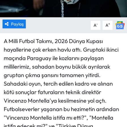
Paylaş
-
+
A
A
A Milli Futbol Takımı, 2026 Dünya Kupası
hayallerine çok erken havlu attı. Gruptaki ikinci
maçında Paraguay ile kozlarını paylaşan
millilerimiz, sahadan boynu bükük ayrılarak
gruptan çıkma şansını tamamen yitirdi.
Sahadaki oyun, tercih edilen kadro ve alınan
kötü sonuçlar faturaların teknik direktör
Vincenzo Montella'ya kesilmesine yol açtı.
Futbolseverler yaşanan bu hezimetin ardından
"Vincenzo Montella istifa mı etti?", "Montella
istifa edecek mi?" ve "Türkiye Dünya