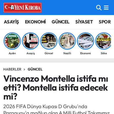
ASAYİŞ
Aydın Nöbetçi Eczaneler
ASAYİŞ
EKONOMİ
GÜNCEL
SİYASET
SPOR
BİLİM-TEKNOLOJİ
Aydın Hava Durumu
ÇEVRE
Aydin Namaz Vakitleri
Aydın
Asayiş
Güncel
Nazilli
Ekonomi
Söke
DÜNYA
Aydın Trafik Yoğunluk Haritası
HABERLER
GÜNCEL
EĞİTİM
Süper Lig Puan Durumu ve Fikstür
Vincenzo Montella istifa mı
EKONOMİ
Tüm Manşetler
etti? Montella istifa edecek
mi?
GÜNCEL
Son Dakika Haberleri
2026 FIFA Dünya Kupası D Grubu'nda
GÜNDEM
Haber Arşivi
Paraguay'a mağlup olan A Milli Futbol Takımımız