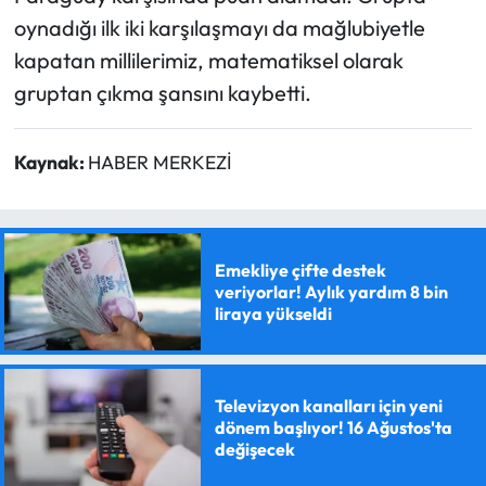
oynadığı ilk iki karşılaşmayı da mağlubiyetle
kapatan millilerimiz, matematiksel olarak
gruptan çıkma şansını kaybetti.
Kaynak:
HABER MERKEZİ
Emekliye çifte destek
veriyorlar! Aylık yardım 8 bin
liraya yükseldi
Televizyon kanalları için yeni
dönem başlıyor! 16 Ağustos'ta
değişecek