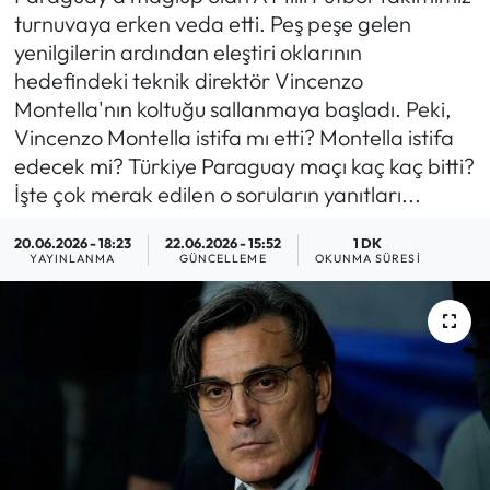
turnuvaya erken veda etti. Peş peşe gelen
MAGAZİN
yenilgilerin ardından eleştiri oklarının
hedefindeki teknik direktör Vincenzo
SAĞLIK
Montella'nın koltuğu sallanmaya başladı. Peki,
Vincenzo Montella istifa mı etti? Montella istifa
SİYASET
edecek mi? Türkiye Paraguay maçı kaç kaç bitti?
İşte çok merak edilen o soruların yanıtları...
SPOR
20.06.2026 - 18:23
22.06.2026 - 15:52
1 DK
YAYINLANMA
GÜNCELLEME
OKUNMA SÜRESI
TARIM
TURİZM
YAŞAM
RESMİ İLANLAR
HABER İLAN