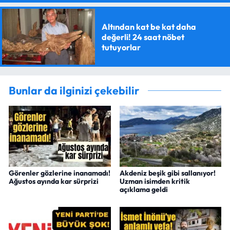
Altından kat be kat daha
değerli! 24 saat nöbet
tutuyorlar
Bunlar da ilginizi çekebilir
Görenler gözlerine inanamadı!
Akdeniz beşik gibi sallanıyor!
Ağustos ayında kar sürprizi
Uzman isimden kritik
açıklama geldi