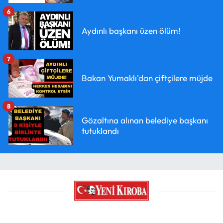
6
Aydınlı başkanı üzen ölüm!
7
Bakan Yumaklı'dan çiftçilere müjde
8
Gözaltına alınan belediye başkanı
tutuklandı