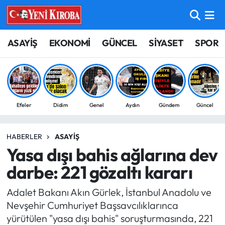
ASAYİŞ
Aydın Nöbetçi Eczaneler
ASAYİŞ
EKONOMİ
GÜNCEL
SİYASET
SPOR
BİLİM-TEKNOLOJİ
Aydın Hava Durumu
ÇEVRE
Aydin Namaz Vakitleri
Efeler
Didim
Genel
Aydın
Gündem
Güncel
DÜNYA
Aydın Trafik Yoğunluk Haritası
HABERLER
ASAYIŞ
EĞİTİM
Süper Lig Puan Durumu ve Fikstür
Yasa dışı bahis ağlarına dev
EKONOMİ
Tüm Manşetler
darbe: 221 gözaltı kararı
Adalet Bakanı Akın Gürlek, İstanbul Anadolu ve
GÜNCEL
Son Dakika Haberleri
Nevşehir Cumhuriyet Başsavcılıklarınca
yürütülen "yasa dışı bahis" soruşturmasında, 221
GÜNDEM
Haber Arşivi