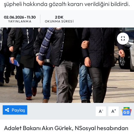
şüpheli hakkında gözaltı kararı verildiğini bildirdi.
MAGAZİN
02.06.2026 - 11:30
2 DK
YAYINLANMA
OKUNMA SÜRESI
SAĞLIK
SİYASET
SPOR
TARIM
TURİZM
YAŞAM
Paylaş
-
+
A
A
RESMİ İLANLAR
Adalet Bakanı Akın Gürlek, NSosyal hesabından
HABER İLAN