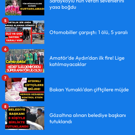
Sarayköylü'nün vefatı sevenlerini
yasa boğdu
5
Otomobiller çarpıştı: 1 ölü, 5 yaralı
6
Amatör'de Aydın'dan ilk fire! Lige
katılmayacaklar
7
Bakan Yumaklı'dan çiftçilere müjde
8
Gözaltına alınan belediye başkanı
tutuklandı