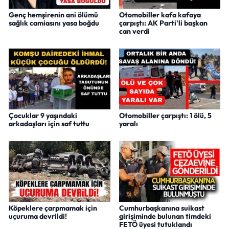
Genç hemşirenin ani ölümü
Otomobiller kafa kafaya
sağlık camiasını yasa boğdu
çarpıştı: AK Parti'li başkan
can verdi
Çocuklar 9 yaşındaki
Otomobiller çarpıştı: 1 ölü, 5
arkadaşları için saf tuttu
yaralı
Köpeklere çarpmamak için
Cumhurbaşkanına suikast
uçuruma devrildi!
girişiminde bulunan timdeki
FETÖ üyesi tutuklandı