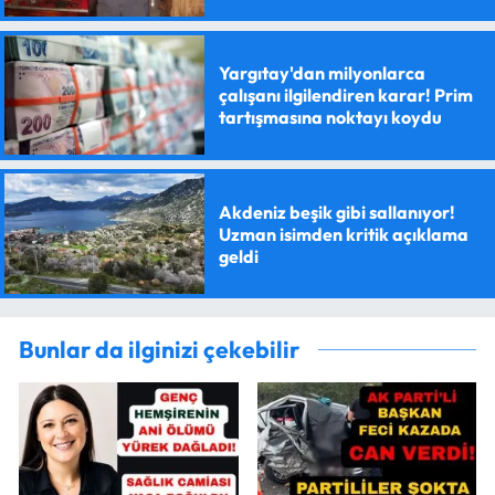
Yargıtay'dan milyonlarca
çalışanı ilgilendiren karar! Prim
tartışmasına noktayı koydu
Akdeniz beşik gibi sallanıyor!
Uzman isimden kritik açıklama
geldi
Bunlar da ilginizi çekebilir