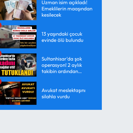
Uzman isim açıkladı!
Emeklilerin maaşından
kesilecek
13 yaşındaki çocuk
evinde ölü bulundu
Sultanhisar'da şok
operasyon! 2 aylık
takibin ardından
yakalandı
Avukat meslektaşını
silahla vurdu