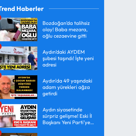
Trend Haberler
Bozdoğan’da talihsiz
olay! Baba mezara,
oğlu cezaevine gitti
Aydın’daki AYDEM
şubesi taşındı! İşte yeni
adresi
Aydın'da 49 yaşındaki
adam yürekleri ağza
getirdi
Aydın siyasetinde
sürpriz gelişme! Eski İl
Başkanı Yeni Parti’ye
geçti