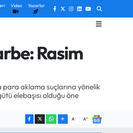
eri
Video
Yazarlar
arbe: Rasim
ara para aklama suçlarına yönelik
ütü elebaşısı olduğu öne
-
+
A
A