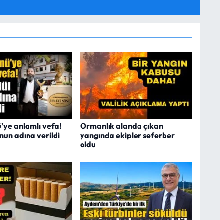
ü'ye anlamlı vefa!
Ormanlık alanda çıkan
nun adına verildi
yangında ekipler seferber
oldu