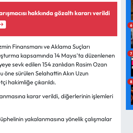
arışmacısı hakkında gözaltı kararı verildi
6
zmin Finansmanı ve Aklama Suçları
7
uşturma kapsamında 14 Mayıs'ta düzenlenen
iyeye sevk edilen 154 zanlıdan Rasim Ozan
uğu öne sürülen Selahattin Akın Uzun
çi hakimliğe çıkarıldı.
8
anmasına karar verildi, diğerlerinin işlemleri
şüphelinin yakalanmasına yönelik çalışmalar