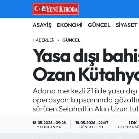
ASAYİŞ
Aydın Nöbetçi Eczaneler
ASAYİŞ
EKONOMİ
GÜNCEL
SİYASET
BİLİM-TEKNOLOJİ
Aydın Hava Durumu
HABERLER
GÜNCEL
Yasa dışı bah
ÇEVRE
Aydin Namaz Vakitleri
Ozan Kütahyal
DÜNYA
Aydın Trafik Yoğunluk Haritası
EĞİTİM
Süper Lig Puan Durumu ve Fikstür
Adana merkezli 21 ilde yasa dışı 
operasyon kapsamında gözaltına
EKONOMİ
Tüm Manşetler
sürülen Selahattin Akın Uzun tut
GÜNCEL
Son Dakika Haberleri
18.05.2026 - 09:28
18.05.2026 - 22:47
1 DK
YAYINLANMA
GÜNCELLEME
OKUNMA SÜ
GÜNDEM
Haber Arşivi