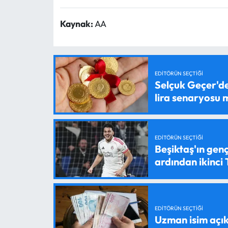
Kaynak:
AA
EDITÖRÜN SEÇTIĞI
Selçuk Geçer'den
lira senaryosu
EDITÖRÜN SEÇTIĞI
Beşiktaş'ın genç
ardından ikinci
EDITÖRÜN SEÇTIĞI
Uzman isim açık