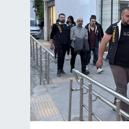
MAGAZİN
SAĞLIK
SİYASET
SPOR
TARIM
TURİZM
YAŞAM
RESMİ İLANLAR
HABER İLAN