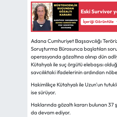
Eski Survivor y
İçeriği Görüntüle
Adana Cumhuriyet Başsavcılığı Teröri
Soruşturma Bürosunca başlatılan sor
operasyonda gözaltına alınıp dün adl
Kütahyalı ile suç örgütü elebaşısı old
savcılıktaki ifadelerinin ardından nöbet
Hakimlikçe Kütahyalı ile Uzun'un tutukl
ise sürüyor.
Haklarında gözaltı kararı bulunan 37 
da devam ediyor.