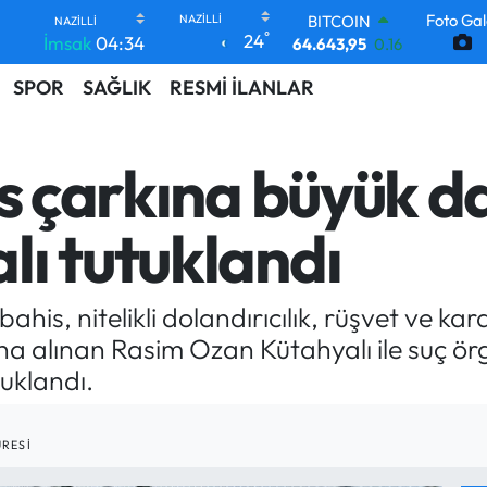
BITCOIN
Foto Gal
°
24
İmsak
04:34
64.643,95
0.16
DOLAR
SPOR
SAĞLIK
RESMİ İLANLAR
47,6704
0
EURO
55,0406
-0.08
STERLİN
is çarkına büyük d
64,2143
0
GRAM ALTIN
6500.87
0.12
ı tutuklandı
BİST100
13.799
70
bahis, nitelikli dolandırıcılık, rüşvet ve k
 alınan Rasim Ozan Kütahyalı ile suç örg
uklandı.
RESI