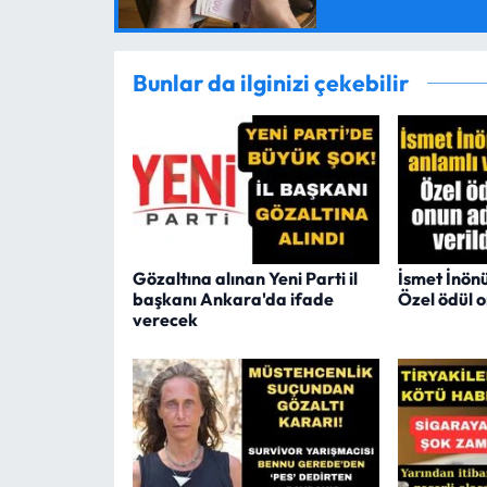
Bunlar da ilginizi çekebilir
Gözaltına alınan Yeni Parti il
İsmet İnön
başkanı Ankara'da ifade
Özel ödül o
verecek