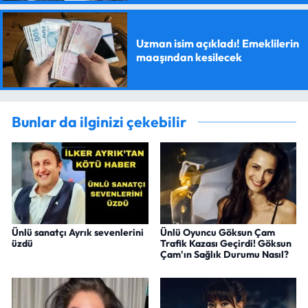
Uzman isim açıkladı! Emeklilerin
maaşından kesilecek
Bunlar da ilginizi çekebilir
Ünlü sanatçı Ayrık sevenlerini
Ünlü Oyuncu Göksun Çam
üzdü
Trafik Kazası Geçirdi! Göksun
Çam'ın Sağlık Durumu Nasıl?