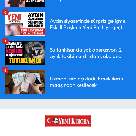
6
Aydın siyasetinde sürpriz gelişme!
Eski İl Başkanı Yeni Parti’ye geçti
7
Sultanhisar'da şok operasyon! 2
aylık takibin ardından yakalandı
8
Uzman isim açıkladı! Emeklilerin
maaşından kesilecek