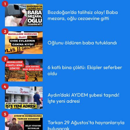
1
Bozdoğan’da talihsiz olay! Baba
mezara, oğlu cezaevine gitti
2
Oğlunu öldüren baba tutuklandı
3
6 katlı bina çöktü: Ekipler seferber
oldu
4
Aydın’daki AYDEM şubesi taşındı!
İşte yeni adresi
5
Tarkan 29 Ağustos'ta hayranlarıyla
buluşacak