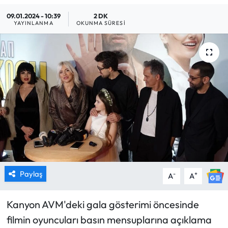
09.01.2024 - 10:39
2 DK
MAGAZİN
YAYINLANMA
OKUNMA SÜRESI
SAĞLIK
SİYASET
SPOR
TARIM
TURİZM
YAŞAM
Paylaş
-
+
A
A
RESMİ İLANLAR
Kanyon AVM'deki gala gösterimi öncesinde
filmin oyuncuları basın mensuplarına açıklama
HABER İLAN