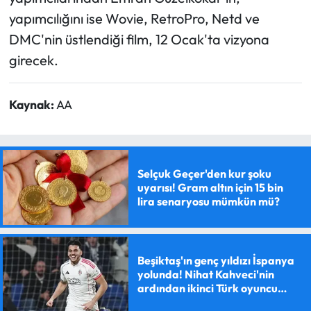
yapımcılığını ise Wovie, RetroPro, Netd ve
DMC'nin üstlendiği film, 12 Ocak'ta vizyona
girecek.
Kaynak:
AA
Selçuk Geçer'den kur şoku
uyarısı! Gram altın için 15 bin
lira senaryosu mümkün mü?
Beşiktaş'ın genç yıldızı İspanya
yolunda! Nihat Kahveci'nin
ardından ikinci Türk oyuncu
olacak