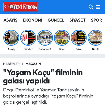
ASAYİŞ
Aydın Nöbetçi Eczaneler
ASAYİŞ
EKONOMİ
GÜNCEL
SİYASET
SPOR
BİLİM-TEKNOLOJİ
Aydın Hava Durumu
ÇEVRE
Aydin Namaz Vakitleri
Asayiş
Gündem
Buharkent
Spor
Söke
Nazilli
DÜNYA
Aydın Trafik Yoğunluk Haritası
HABERLER
MAGAZİN
EĞİTİM
Süper Lig Puan Durumu ve Fikstür
"Yaşam Koçu" filminin
EKONOMİ
Tüm Manşetler
galası yapıldı
Doğu Demirkol ile Yağmur Tanrısevsin'in
GÜNCEL
Son Dakika Haberleri
başrollerinde oynadığı "Yaşam Koçu" filminin
galası gerçekleştirildi.
GÜNDEM
Haber Arşivi