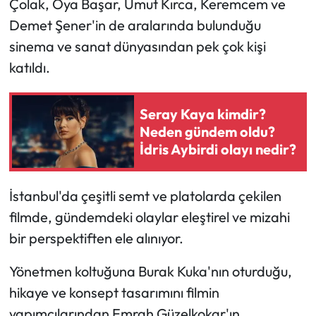
Çolak, Oya Başar, Umut Kırca, Keremcem ve
Demet Şener'in de aralarında bulunduğu
sinema ve sanat dünyasından pek çok kişi
katıldı.
Seray Kaya kimdir?
Neden gündem oldu?
İdris Aybirdi olayı nedir?
İstanbul'da çeşitli semt ve platolarda çekilen
filmde, gündemdeki olaylar eleştirel ve mizahi
bir perspektiften ele alınıyor.
Yönetmen koltuğuna Burak Kuka'nın oturduğu,
hikaye ve konsept tasarımını filmin
yapımcılarından Emrah Güzelkokar'ın,