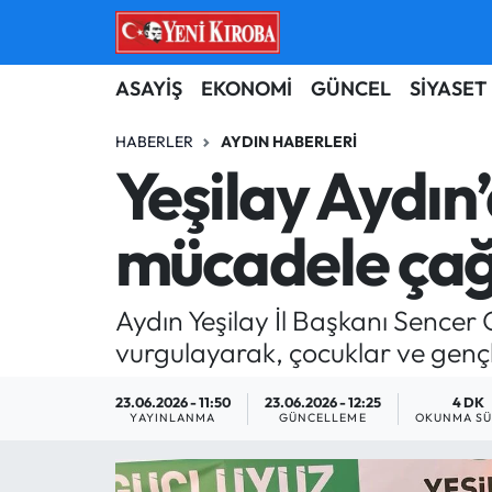
ASAYİŞ
Aydın Nöbetçi Eczaneler
ASAYİŞ
EKONOMİ
GÜNCEL
SİYASET
BİLİM-TEKNOLOJİ
Aydın Hava Durumu
HABERLER
AYDIN HABERLERI
Yeşilay Aydın
ÇEVRE
Aydin Namaz Vakitleri
mücadele çağr
DÜNYA
Aydın Trafik Yoğunluk Haritası
EĞİTİM
Süper Lig Puan Durumu ve Fikstür
Aydın Yeşilay İl Başkanı Sence
vurgulayarak, çocuklar ve gençle
EKONOMİ
Tüm Manşetler
23.06.2026 - 11:50
23.06.2026 - 12:25
4 DK
GÜNCEL
Son Dakika Haberleri
YAYINLANMA
GÜNCELLEME
OKUNMA SÜ
GÜNDEM
Haber Arşivi