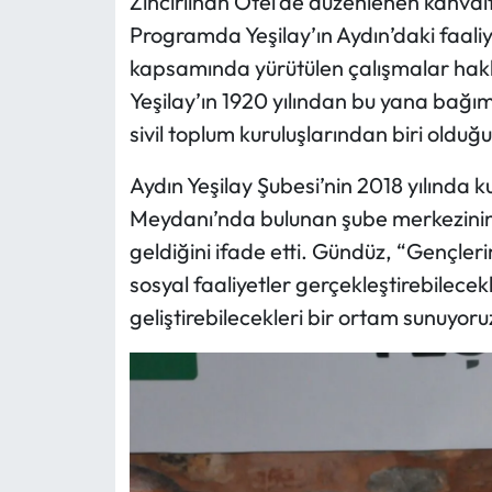
Zincirlihan Otel’de düzenlenen kahval
Programda Yeşilay’ın Aydın’daki faaliy
kapsamında yürütülen çalışmalar hak
Yeşilay’ın 1920 yılından bu yana bağım
sivil toplum kuruluşlarından biri olduğ
Aydın Yeşilay Şubesi’nin 2018 yılında 
Meydanı’nda bulunan şube merkezinin g
geldiğini ifade etti. Gündüz, “Gençlerim
sosyal faaliyetler gerçekleştirebilecekl
geliştirebilecekleri bir ortam sunuyoru