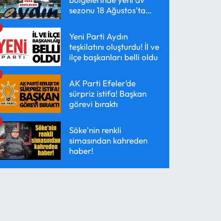
sezonu 18 Ağustos'ta
başlayacak
Yeni Parti Aydın
teşkilatını oluşturdu! İl ve
ilçe başkanları belli oldu
AK Parti Efeler’de
sürpriz istifa! Başkan
görevi bıraktı
Söke'nin renkli
simasından kahreden
haber!