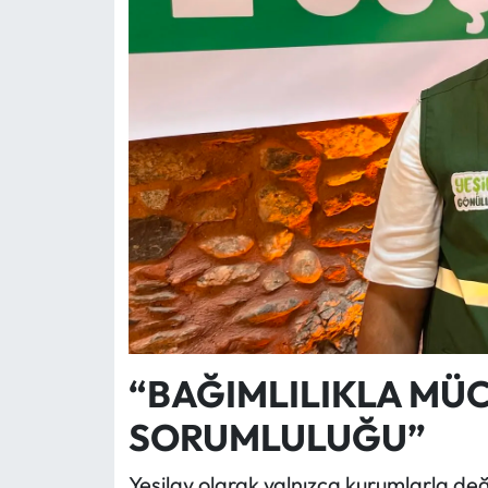
“BAĞIMLILIKLA MÜC
SORUMLULUĞU”
Yeşilay olarak yalnızca kurumlarla deği