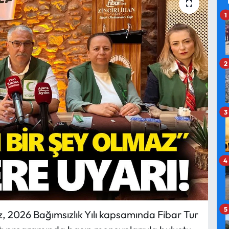
1
2
3
4
5
z, 2026 Bağımsızlık Yılı kapsamında Fibar Tur