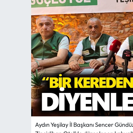
MAGAZİN
SAĞLIK
SİYASET
SPOR
TARIM
TURİZM
YAŞAM
RESMİ İLANLAR
Aydın Yeşilay İl Başkanı Sencer Gündü
HABER İLAN