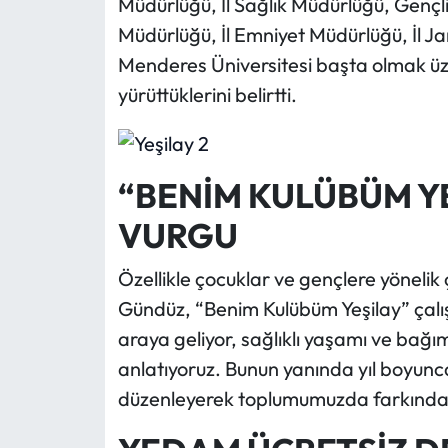
Müdürlüğü, İl Sağlık Müdürlüğü, Gençli
Müdürlüğü, İl Emniyet Müdürlüğü, İl 
Menderes Üniversitesi başta olmak üz
yürüttüklerini belirtti.
“BENİM KULÜBÜM YE
VURGU
Özellikle çocuklar ve gençlere yönelik
Gündüz, “Benim Kulübüm Yeşilay” çalış
araya geliyor, sağlıklı yaşamı ve bağı
anlatıyoruz. Bunun yanında yıl boyunca 
düzenleyerek toplumumuzda farkındalı