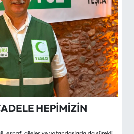
ADELE HEPİMİZİN
l, esnaf, aileler ve vatandaşlarla da sürekli