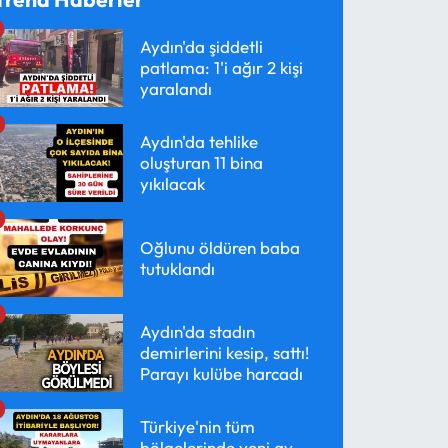
Aydın'da şiddetli
patlama: 1'i ağır 2 kişi
yaralandı
Aydın'da tehlike
oluşturan 11 bina
yıkılacak
Oğlunu öldüren baba
tutuklandı
Aydın'da stadın
demirlerini kesip, sattı!
Parayı kulübe harcadı
Türkiye'nin tüm
bölgelerinde yeni av