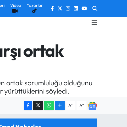
eri
Video
Yazarlar
arşı ortak
mun ortak sorumluluğu olduğunu
 yürüttüklerini söyledi.
-
+
A
A
Trend Haberler