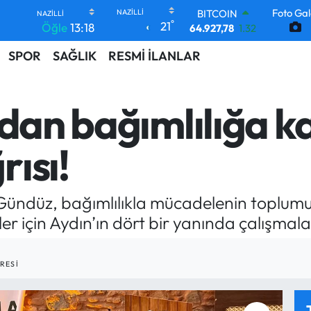
Foto Gal
DOLAR
°
21
Öğle
13:18
47,5971
0.05
EURO
SPOR
SAĞLIK
RESMİ İLANLAR
55,1336
0.18
STERLİN
64,2534
0.22
GRAM ALTIN
’dan bağımlılığa k
6527.85
0.54
BİST100
13.703
11
ısı!
BITCOIN
64.927,78
1.32
r Gündüz, bağımlılıkla mücadelenin toplu
r için Aydın’ın dört bir yanında çalışmalar
RESI