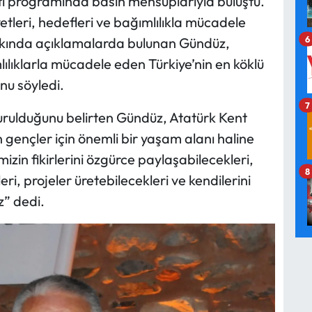
tı programında basın mensuplarıyla buluştu.
etleri, hedefleri ve bağımlılıkla mücadele
6
kında açıklamalarda bulunan Gündüz,
lılıklarla mücadele eden Türkiye’nin en köklü
unu söyledi.
7
kurulduğunu belirten Gündüz, Atatürk Kent
ençler için önemli bir yaşam alanı haline
izin fikirlerini özgürce paylaşabilecekleri,
8
eri, projeler üretebilecekleri ve kendilerini
z” dedi.