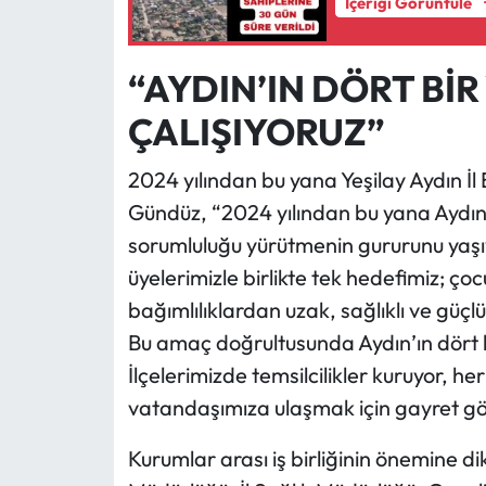
İçeriği Görüntüle
“AYDIN’IN DÖRT Bİ
ÇALIŞIYORUZ”
2024 yılından bu yana Yeşilay Aydın İl 
Gündüz, “2024 yılından bu yana Aydın 
sorumluluğu yürütmenin gururunu yaşı
üyelerimizle birlikte tek hedefimiz; ç
bağımlılıklardan uzak, sağlıklı ve güç
Bu amaç doğrultusunda Aydın’ın dört b
İlçelerimizde temsilcilikler kuruyor, he
vatandaşımıza ulaşmak için gayret göst
Kurumlar arası iş birliğinin önemine dik