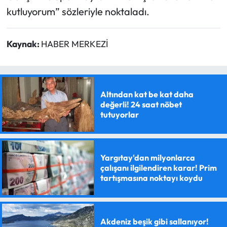
kutluyorum” sözleriyle noktaladı.
Kaynak:
HABER MERKEZİ
Altından kat be kat daha
değerli! 24 saat nöbet
tutuyorlar
Yargıtay'dan milyonlarca
çalışanı ilgilendiren karar! Prim
tartışmasına noktayı koydu
Akdeniz beşik gibi sallanıyor!