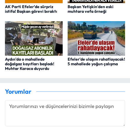
AK Parti Efeler’de sürpriz
Başkan Yetişkin'den eski
istifa! Başkan görevi bıraktı
muhtara vefa örneği
Aydın'da o mahallede
Efeler'de ulaşım rahatlayacak!
doğalgaz kayıtları başladı!
5 mahallede yoğun çalışma
Muhtar Karaca duyurdu
Yorumlar