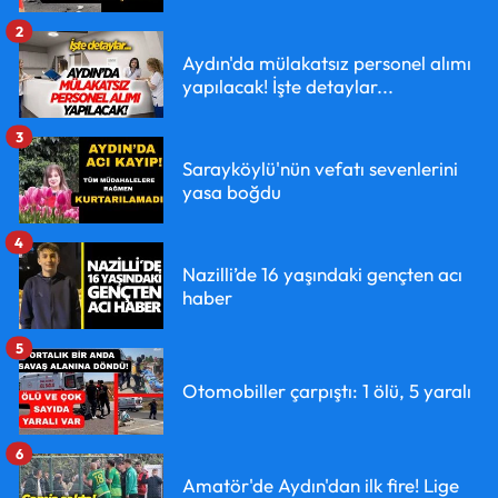
2
Aydın'da mülakatsız personel alımı
yapılacak! İşte detaylar...
3
Sarayköylü'nün vefatı sevenlerini
yasa boğdu
4
Nazilli’de 16 yaşındaki gençten acı
haber
5
Otomobiller çarpıştı: 1 ölü, 5 yaralı
6
Amatör'de Aydın'dan ilk fire! Lige