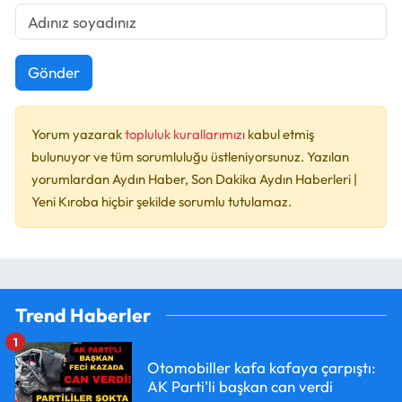
Gönder
Yorum yazarak
topluluk kurallarımızı
kabul etmiş
bulunuyor ve tüm sorumluluğu üstleniyorsunuz. Yazılan
yorumlardan Aydın Haber, Son Dakika Aydın Haberleri |
Yeni Kıroba hiçbir şekilde sorumlu tutulamaz.
Trend Haberler
1
Otomobiller kafa kafaya çarpıştı:
AK Parti'li başkan can verdi