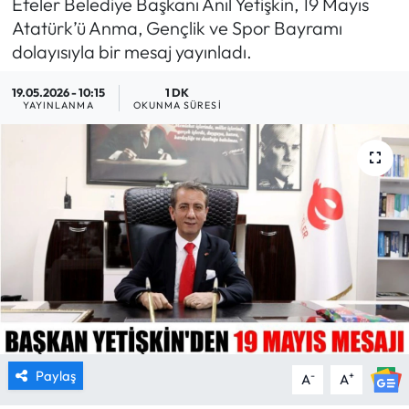
Efeler Belediye Başkanı Anıl Yetişkin, 19 Mayıs
Atatürk’ü Anma, Gençlik ve Spor Bayramı
MAGAZİN
dolayısıyla bir mesaj yayınladı.
SAĞLIK
19.05.2026 - 10:15
1 DK
YAYINLANMA
OKUNMA SÜRESI
SİYASET
SPOR
TARIM
TURİZM
YAŞAM
RESMİ İLANLAR
Paylaş
-
+
A
A
HABER İLAN