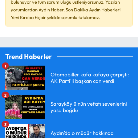
bulunuyor ve tüm sorumluluğu üstleniyorsunuz. Yazılan
yorumlardan Aydın Haber, Son Dakika Aydın Haberleri |
Yeni Kıroba hiçbir şekilde sorumlu tutulamaz.
Trend Haberler
1
Otomobiller kafa kafaya çarpıştı:
AK Parti'li başkan can verdi
2
Sarayköylü'nün vefatı sevenlerini
yasa boğdu
3
Aydın’da o müdür hakkında