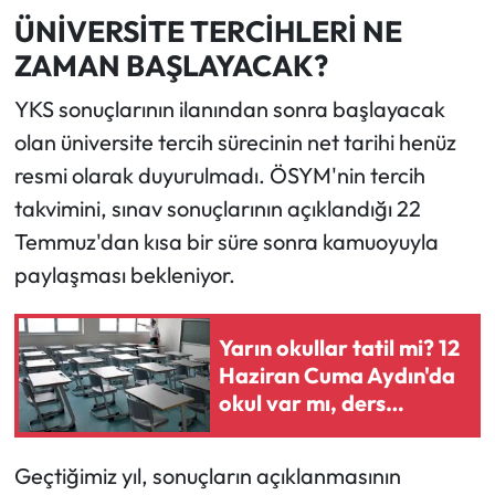
ÜNİVERSİTE TERCİHLERİ NE
ZAMAN BAŞLAYACAK?
YKS sonuçlarının ilanından sonra başlayacak
olan üniversite tercih sürecinin net tarihi henüz
resmi olarak duyurulmadı. ÖSYM'nin tercih
takvimini, sınav sonuçlarının açıklandığı 22
Temmuz'dan kısa bir süre sonra kamuoyuyla
paylaşması bekleniyor.
Yarın okullar tatil mi? 12
Haziran Cuma Aydın'da
okul var mı, ders
işlenecek mi?
Geçtiğimiz yıl, sonuçların açıklanmasının