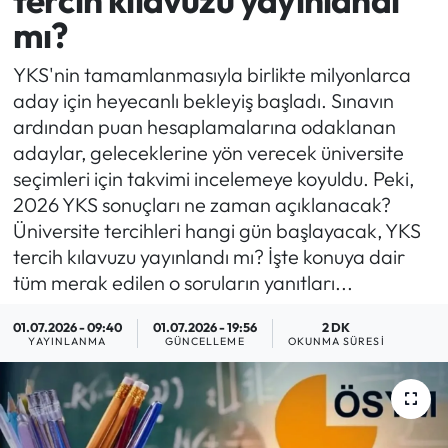
tercih kılavuzu yayınlandı
mı?
MAGAZİN
YKS'nin tamamlanmasıyla birlikte milyonlarca
SAĞLIK
aday için heyecanlı bekleyiş başladı. Sınavın
ardından puan hesaplamalarına odaklanan
SİYASET
adaylar, geleceklerine yön verecek üniversite
seçimleri için takvimi incelemeye koyuldu. Peki,
SPOR
2026 YKS sonuçları ne zaman açıklanacak?
Üniversite tercihleri hangi gün başlayacak, YKS
TARIM
tercih kılavuzu yayınlandı mı? İşte konuya dair
tüm merak edilen o soruların yanıtları...
TURİZM
01.07.2026 - 09:40
01.07.2026 - 19:56
2 DK
YAŞAM
YAYINLANMA
GÜNCELLEME
OKUNMA SÜRESI
RESMİ İLANLAR
HABER İLAN