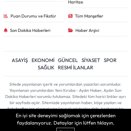
Haritası
Puan Durumu ve Fikstür
Tüm Manşetler
Son Dakika Haberleri
Haber Arşivi
ASAYİŞ
EKONOMİ
GÜNCEL
SİYASET
SPOR
SAĞLIK
RESMİ İLANLAR
Sitede yayınlanan içerik ve yorumlardan yazarları sorumludur.
Yayınlanan yorumlardan Yeni Kıroba - Aydın Haber, Aydın Son
Dakika Haberleri sorumlu tutulamaz. Sitedeki tüm harici linkler ayrı
bir sayfada açılır. Sitemizde yayınlanan haber, köşe yazıları ve
fotoğraflar izin alınmaksızın kaynak gösterilse dahi, herhangi bir
En iyi site deneyimi sağlamak için çerezlerden
ortamda kullanılamaz ve yayınlanamaz
faydalanıyoruz. Detaylar için lütfen tıklayın.