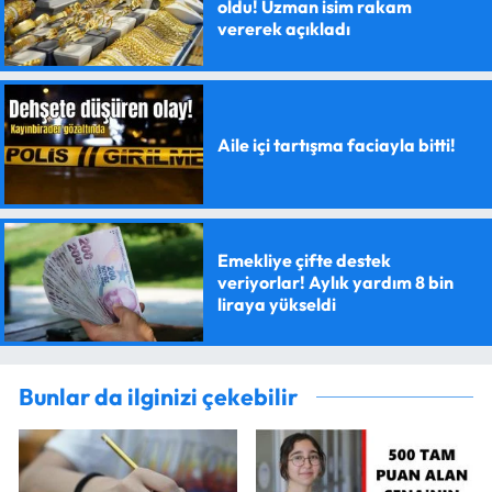
oldu! Uzman isim rakam
vererek açıkladı
Aile içi tartışma faciayla bitti!
Emekliye çifte destek
veriyorlar! Aylık yardım 8 bin
liraya yükseldi
Bunlar da ilginizi çekebilir