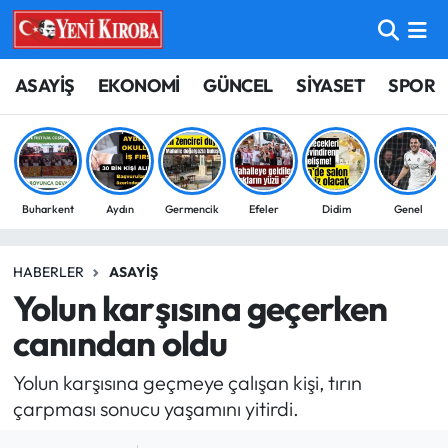
ASAYİŞ
Aydın Nöbetçi Eczaneler
ASAYİŞ
EKONOMİ
GÜNCEL
SİYASET
SPOR
BİLİM-TEKNOLOJİ
Aydın Hava Durumu
ÇEVRE
Aydin Namaz Vakitleri
Buharkent
Aydın
Germencik
Efeler
Didim
Genel
DÜNYA
Aydın Trafik Yoğunluk Haritası
HABERLER
ASAYIŞ
EĞİTİM
Süper Lig Puan Durumu ve Fikstür
Yolun karşısına geçerken
EKONOMİ
Tüm Manşetler
canından oldu
Yolun karşısına geçmeye çalışan kişi, tırın
GÜNCEL
Son Dakika Haberleri
çarpması sonucu yaşamını yitirdi.
GÜNDEM
Haber Arşivi