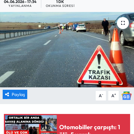
04.06.2026 - 17:34
1 DK
YAYINLANMA
OKUNMA SÜRESI
MAGAZİN
SAĞLIK
SİYASET
SPOR
TARIM
TURİZM
Paylaş
-
+
A
A
YAŞAM
RESMİ İLANLAR
Otomobiller çarpıştı: 1
HABER İLAN