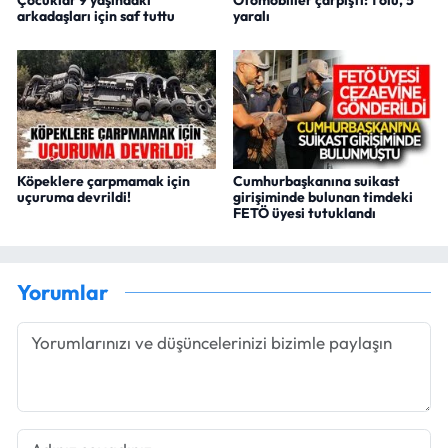
Çocuklar 9 yaşındaki
Otomobiller çarpıştı: 1 ölü, 5
arkadaşları için saf tuttu
yaralı
Köpeklere çarpmamak için
Cumhurbaşkanına suikast
uçuruma devrildi!
girişiminde bulunan timdeki
FETÖ üyesi tutuklandı
Yorumlar