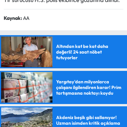
Kaynak:
AA
Altından kat be kat daha
değerli! 24 saat nöbet
tutuyorlar
Yargıtay'dan milyonlarca
çalışanı ilgilendiren karar! Prim
tartışmasına noktayı koydu
Akdeniz beşik gibi sallanıyor!
Uzman isimden kritik açıklama