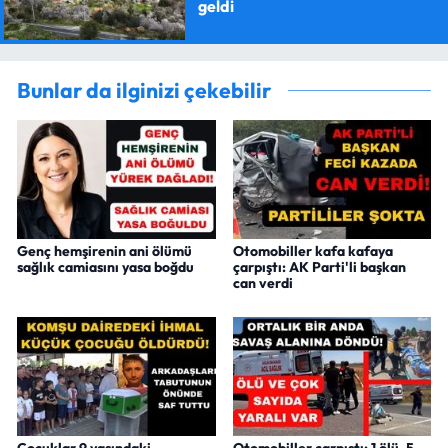
geldi
Bunlar da ilginizi çekebilir
Genç hemşirenin ani ölümü
Otomobiller kafa kafaya
sağlık camiasını yasa boğdu
çarpıştı: AK Parti'li başkan
can verdi