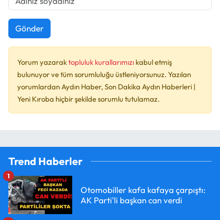
Gönder
Yorum yazarak
topluluk kurallarımızı
kabul etmiş
bulunuyor ve tüm sorumluluğu üstleniyorsunuz. Yazılan
yorumlardan Aydın Haber, Son Dakika Aydın Haberleri |
Yeni Kıroba hiçbir şekilde sorumlu tutulamaz.
Trend Haberler
1
Otomobiller kafa kafaya çarpıştı:
AK Parti'li başkan can verdi