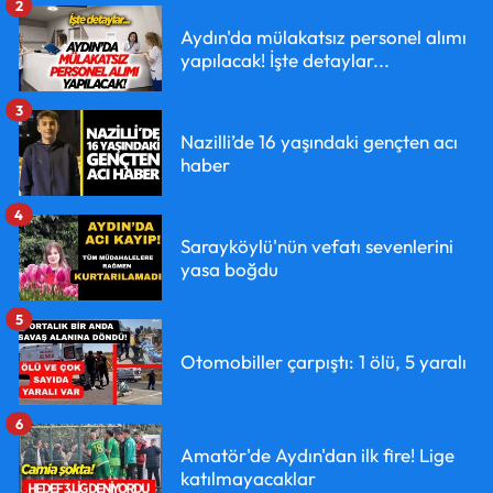
2
Aydın'da mülakatsız personel alımı
yapılacak! İşte detaylar...
3
Nazilli’de 16 yaşındaki gençten acı
haber
4
Sarayköylü'nün vefatı sevenlerini
yasa boğdu
5
Otomobiller çarpıştı: 1 ölü, 5 yaralı
6
Amatör'de Aydın'dan ilk fire! Lige
katılmayacaklar