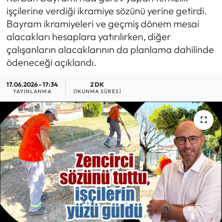
işçilerine verdiği ikramiye sözünü yerine getirdi.
MAGAZİN
Bayram ikramiyeleri ve geçmiş dönem mesai
alacakları hesaplara yatırılırken, diğer
SAĞLIK
çalışanların alacaklarının da planlama dahilinde
ödeneceği açıklandı.
SİYASET
17.06.2026 - 17:34
2 DK
YAYINLANMA
OKUNMA SÜRESI
SPOR
TARIM
TURİZM
YAŞAM
RESMİ İLANLAR
HABER İLAN