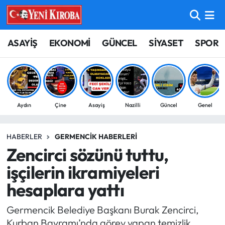
ASAYİŞ
Aydın Nöbetçi Eczaneler
ASAYİŞ
EKONOMİ
GÜNCEL
SİYASET
SPOR
BİLİM-TEKNOLOJİ
Aydın Hava Durumu
ÇEVRE
Aydin Namaz Vakitleri
Aydın
Çine
Asayiş
Nazilli
Güncel
Genel
DÜNYA
Aydın Trafik Yoğunluk Haritası
HABERLER
GERMENCIK HABERLERI
EĞİTİM
Süper Lig Puan Durumu ve Fikstür
Zencirci sözünü tuttu,
EKONOMİ
Tüm Manşetler
işçilerin ikramiyeleri
hesaplara yattı
GÜNCEL
Son Dakika Haberleri
Germencik Belediye Başkanı Burak Zencirci,
GÜNDEM
Haber Arşivi
Kurban Bayramı’nda görev yapan temizlik