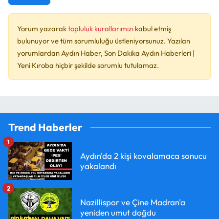
Yorum yazarak
topluluk kurallarımızı
kabul etmiş
bulunuyor ve tüm sorumluluğu üstleniyorsunuz. Yazılan
yorumlardan Aydın Haber, Son Dakika Aydın Haberleri |
Yeni Kıroba hiçbir şekilde sorumlu tutulamaz.
Trend Haberler
1
Aydın'da 2 kişi kovalamaca sonucu
yakalandı
2
Nazillispor ve Çine Madran'a
yeniden umut doğdu