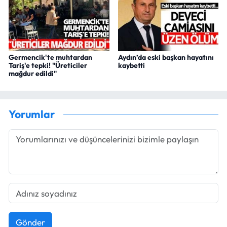
Germencik'te muhtardan
Aydın’da eski başkan hayatını
Tariş'e tepki! "Üreticiler
kaybetti
mağdur edildi"
Yorumlar
Gönder