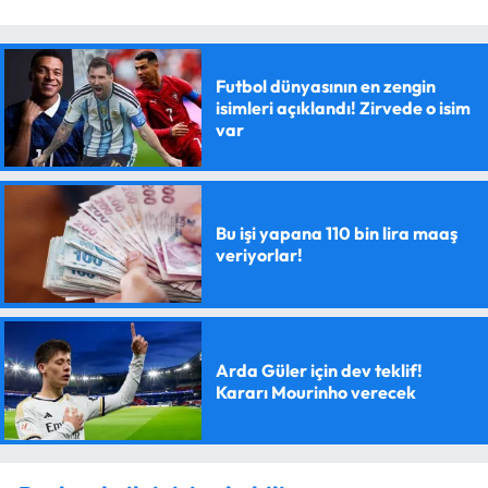
Futbol dünyasının en zengin
isimleri açıklandı! Zirvede o isim
var
Bu işi yapana 110 bin lira maaş
veriyorlar!
Arda Güler için dev teklif!
Kararı Mourinho verecek