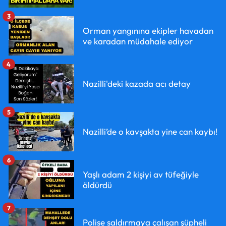
3
Orman yangınına ekipler havadan
ve karadan müdahale ediyor
4
Nazilli'deki kazada acı detay
5
Nazilli’de o kavşakta yine can kaybı!
6
Yaşlı adam 2 kişiyi av tüfeğiyle
öldürdü
7
Polise saldırmaya çalışan şüpheli