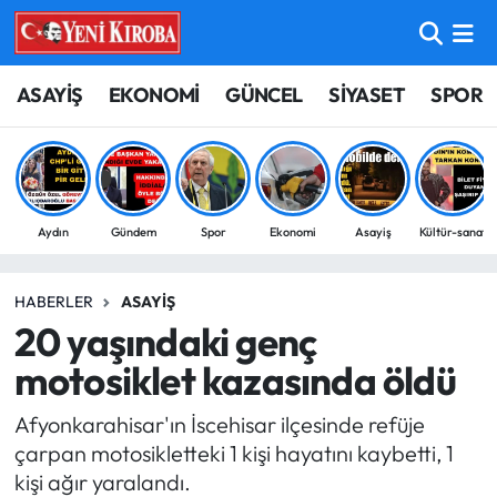
ASAYİŞ
Aydın Nöbetçi Eczaneler
ASAYİŞ
EKONOMİ
GÜNCEL
SİYASET
SPOR
BİLİM-TEKNOLOJİ
Aydın Hava Durumu
ÇEVRE
Aydin Namaz Vakitleri
Aydın
Gündem
Spor
Ekonomi
Asayiş
Kültür-sanat
DÜNYA
Aydın Trafik Yoğunluk Haritası
HABERLER
ASAYIŞ
EĞİTİM
Süper Lig Puan Durumu ve Fikstür
20 yaşındaki genç
EKONOMİ
Tüm Manşetler
motosiklet kazasında öldü
Afyonkarahisar'ın İscehisar ilçesinde refüje
GÜNCEL
Son Dakika Haberleri
çarpan motosikletteki 1 kişi hayatını kaybetti, 1
kişi ağır yaralandı.
GÜNDEM
Haber Arşivi