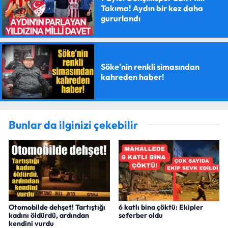
Takıma! Aydın bir kez daha
gururlandı
Söke'nin renkli simasından
kahreden haber!
Bunlar da ilginizi çekebilir
Otomobilde dehşet! Tartıştığı
6 katlı bina çöktü: Ekipler
kadını öldürdü, ardından
seferber oldu
kendini vurdu