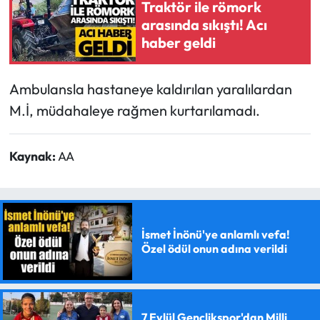
Traktör ile römork
arasında sıkıştı! Acı
haber geldi
Ambulansla hastaneye kaldırılan yaralılardan
M.İ, müdahaleye rağmen kurtarılamadı.
Kaynak:
AA
İsmet İnönü'ye anlamlı vefa!
Özel ödül onun adına verildi
7 Eylül Gençlikspor'dan Milli