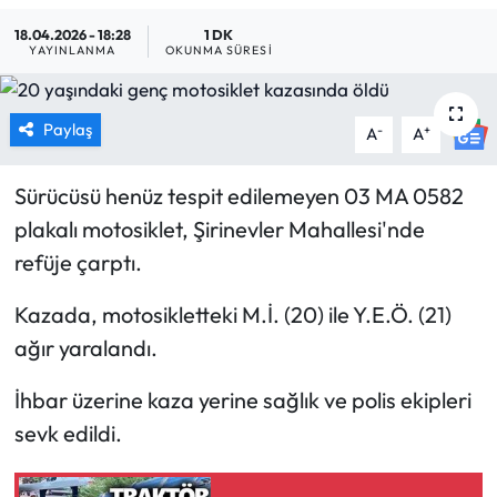
18.04.2026 - 18:28
1 DK
MAGAZİN
YAYINLANMA
OKUNMA SÜRESI
SAĞLIK
Paylaş
-
+
A
A
SİYASET
Sürücüsü henüz tespit edilemeyen 03 MA 0582
SPOR
plakalı motosiklet, Şirinevler Mahallesi'nde
refüje çarptı.
TARIM
Kazada, motosikletteki M.İ. (20) ile Y.E.Ö. (21)
TURİZM
ağır yaralandı.
YAŞAM
İhbar üzerine kaza yerine sağlık ve polis ekipleri
sevk edildi.
RESMİ İLANLAR
HABER İLAN