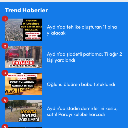
Trend Haberler
1
Aydın'da tehlike oluşturan 11 bina
yıkılacak
2
Aydın'da şiddetli patlama: 1'i ağır 2
kişi yaralandı
3
Oğlunu öldüren baba tutuklandı
4
Aydın'da stadın demirlerini kesip,
sattı! Parayı kulübe harcadı
5