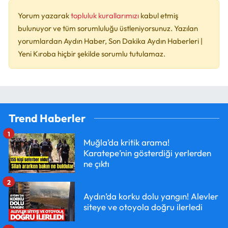
Yorum yazarak
topluluk kurallarımızı
kabul etmiş
bulunuyor ve tüm sorumluluğu üstleniyorsunuz. Yazılan
yorumlardan Aydın Haber, Son Dakika Aydın Haberleri |
Yeni Kıroba hiçbir şekilde sorumlu tutulamaz.
Trend Haberler
1
Muğla’da kritik arama!
Karatepe’nin gösterdiği yerlerden
ne çıktı
2
Aydın’da korku dolu yangın! Alevler
siteye ve otoyola doğru ilerledi