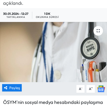
açıklandı.
MAGAZİN
30.01.2024 - 12:27
1 DK
YAYINLANMA
OKUNMA SÜRESI
SAĞLIK
SİYASET
SPOR
TARIM
TURİZM
YAŞAM
Paylaş
-
+
A
A
RESMİ İLANLAR
ÖSYM'nin sosyal medya hesabındaki paylaşıma
HABER İLAN