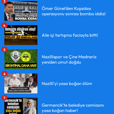
3
Ömer Günel’den Kuşadası
operasyonu sonrası bomba iddia!
4
Aile içi tartışma faciayla bitti!
5
Nazillispor ve Çine Madran'a
yeniden umut doğdu
6
Nazilli’yi yasa boğan ölüm
7
Germencik’te belediye camiasını
yasa boğan haber!