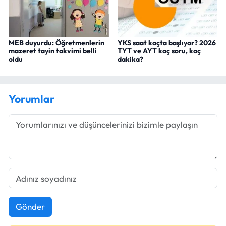
MEB duyurdu: Öğretmenlerin
YKS saat kaçta başlıyor? 2026
mazeret tayin takvimi belli
TYT ve AYT kaç soru, kaç
oldu
dakika?
Yorumlar
Gönder