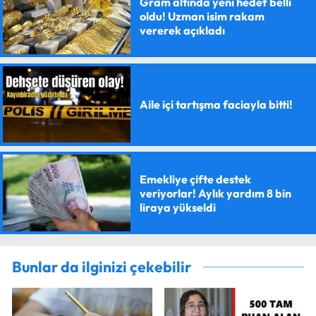
Gram altında yeni hedef belli
oldu! Uzman isim rakam
vererek açıkladı
Aile içi tartışma faciayla bitti!
Emekliye çifte destek
veriyorlar! Aylık yardım 8 bin
liraya yükseldi
Bunlar da ilginizi çekebilir