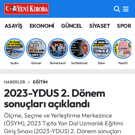
ASAYİŞ
Aydın Nöbetçi Eczaneler
ASAYİŞ
EKONOMİ
GÜNCEL
SİYASET
SPOR
BİLİM-TEKNOLOJİ
Aydın Hava Durumu
ÇEVRE
Aydin Namaz Vakitleri
Aydın
Güncel
Buharkent
Sultanhisar
Söke
Nazilli
DÜNYA
Aydın Trafik Yoğunluk Haritası
HABERLER
EĞITIM
EĞİTİM
Süper Lig Puan Durumu ve Fikstür
2023-YDUS 2. Dönem
EKONOMİ
Tüm Manşetler
sonuçları açıklandı
Ölçme, Seçme ve Yerleştirme Merkezince
GÜNCEL
Son Dakika Haberleri
(ÖSYM), 2023 Tıpta Yan Dal Uzmanlık Eğitimi
Giriş Sınavı (2023-YDUS) 2. Dönem sonuçları
GÜNDEM
Haber Arşivi