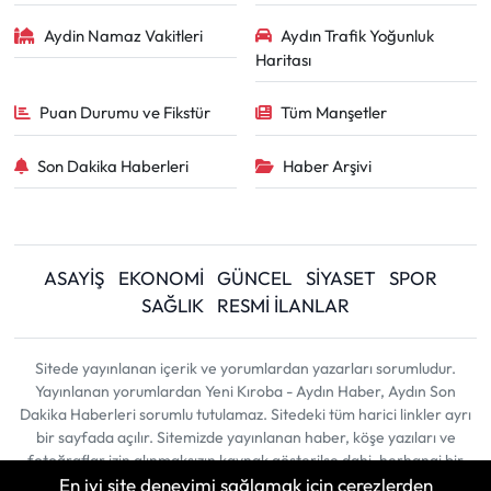
Aydin Namaz Vakitleri
Aydın Trafik Yoğunluk
Haritası
Puan Durumu ve Fikstür
Tüm Manşetler
Son Dakika Haberleri
Haber Arşivi
ASAYİŞ
EKONOMİ
GÜNCEL
SİYASET
SPOR
SAĞLIK
RESMİ İLANLAR
Sitede yayınlanan içerik ve yorumlardan yazarları sorumludur.
Yayınlanan yorumlardan Yeni Kıroba - Aydın Haber, Aydın Son
Dakika Haberleri sorumlu tutulamaz. Sitedeki tüm harici linkler ayrı
bir sayfada açılır. Sitemizde yayınlanan haber, köşe yazıları ve
fotoğraflar izin alınmaksızın kaynak gösterilse dahi, herhangi bir
En iyi site deneyimi sağlamak için çerezlerden
ortamda kullanılamaz ve yayınlanamaz