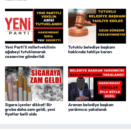
Yeni Parti'li milletvekilinin
Tutuklu belediye başkanı
ağabeyi tutuklanarak
hakkında tahliye kararı
cezaevine gönderildi
Sigara içenler dikkat! Bir
Aranan belediye başkan
gruba daha zam geldi, yeni
yardımcısı yakalandı
fiyatlar belli oldu