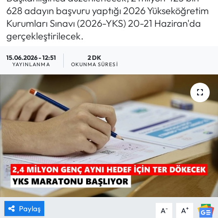
628 adayın başvuru yaptığı 2026 Yükseköğretim
MAGAZİN
Kurumları Sınavı (2026-YKS) 20-21 Haziran'da
gerçekleştirilecek.
SAĞLIK
15.06.2026 - 12:51
2 DK
YAYINLANMA
OKUNMA SÜRESI
SİYASET
SPOR
TARIM
TURİZM
YAŞAM
RESMİ İLANLAR
Paylaş
-
+
A
A
HABER İLAN