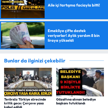
Aile içi tartışma faciayla bitti!
Emekliye çifte destek
veriyorlar! Aylık yardım 8 bin
liraya yükseldi
Bunlar da ilginizi çekebilir
Terörsüz Türkiye sürecinde
Gözaltına alınan belediye
kritik gece: Çerçeve yasa
başkanı tutuklandı
kabul edildi