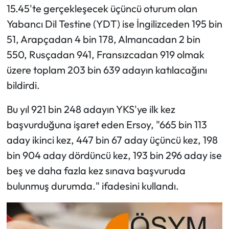
15.45'te gerçekleşecek üçüncü oturum olan
Yabancı Dil Testine (YDT) ise İngilizceden 195 bin
51, Arapçadan 4 bin 178, Almancadan 2 bin
550, Rusçadan 941, Fransızcadan 919 olmak
üzere toplam 203 bin 639 adayın katılacağını
bildirdi.
Bu yıl 921 bin 248 adayın YKS'ye ilk kez
başvurduğuna işaret eden Ersoy, "665 bin 113
aday ikinci kez, 447 bin 67 aday üçüncü kez, 198
bin 904 aday dördüncü kez, 193 bin 296 aday ise
beş ve daha fazla kez sınava başvuruda
bulunmuş durumda." ifadesini kullandı.