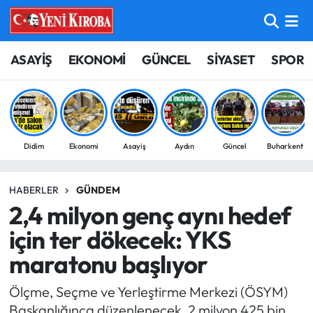
ASAYİŞ
Aydın Nöbetçi Eczaneler
ASAYİŞ
EKONOMİ
GÜNCEL
SİYASET
SPOR
BİLİM-TEKNOLOJİ
Aydın Hava Durumu
ÇEVRE
Aydin Namaz Vakitleri
Didim
Ekonomi
Asayiş
Aydın
Güncel
Buharkent
DÜNYA
Aydın Trafik Yoğunluk Haritası
HABERLER
GÜNDEM
EĞİTİM
Süper Lig Puan Durumu ve Fikstür
2,4 milyon genç aynı hedef
EKONOMİ
Tüm Manşetler
için ter dökecek: YKS
maratonu başlıyor
GÜNCEL
Son Dakika Haberleri
Ölçme, Seçme ve Yerleştirme Merkezi (ÖSYM)
GÜNDEM
Haber Arşivi
Başkanlığınca düzenlenecek, 2 milyon 425 bin