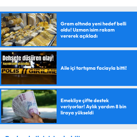
Gram altında yeni hedef belli
oldu! Uzman isim rakam
vererek açıkladı
Aile içi tartışma faciayla bitti!
Emekliye çifte destek
veriyorlar! Aylık yardım 8 bin
liraya yükseldi