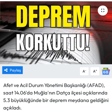
MAGAZİN
SAĞLIK
SİYASET
SPOR
TARIM
Paylaş
-
+
A
A
TURİZM
Afet ve Acil Durum Yönetimi Başkanlığı (AFAD),
YAŞAM
saat 14.06'da Muğla'nın Datça ilçesi açıklarında
RESMİ İLANLAR
5.3 büyüklüğünde bir deprem meydana geldiğini
açıkladı.
HABER İLAN