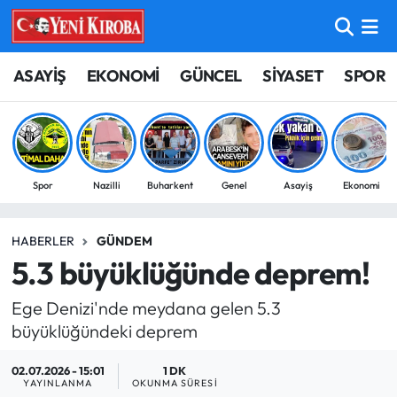
ASAYİŞ
Aydın Nöbetçi Eczaneler
ASAYİŞ
EKONOMİ
GÜNCEL
SİYASET
SPOR
BİLİM-TEKNOLOJİ
Aydın Hava Durumu
ÇEVRE
Aydin Namaz Vakitleri
Spor
Nazilli
Buharkent
Genel
Asayiş
Ekonomi
DÜNYA
Aydın Trafik Yoğunluk Haritası
HABERLER
GÜNDEM
EĞİTİM
Süper Lig Puan Durumu ve Fikstür
5.3 büyüklüğünde deprem!
EKONOMİ
Tüm Manşetler
Ege Denizi'nde meydana gelen 5.3
büyüklüğündeki deprem
GÜNCEL
Son Dakika Haberleri
02.07.2026 - 15:01
1 DK
GÜNDEM
Haber Arşivi
YAYINLANMA
OKUNMA SÜRESI