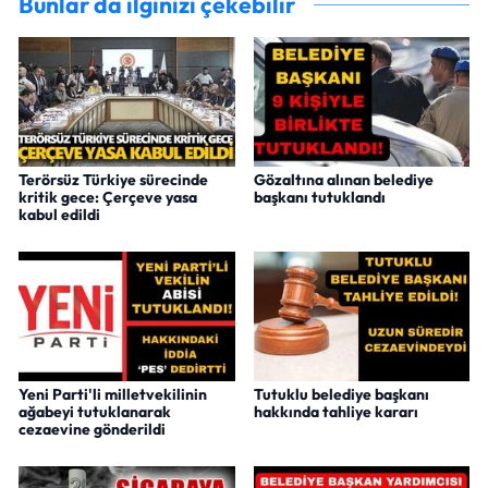
Bunlar da ilginizi çekebilir
Terörsüz Türkiye sürecinde
Gözaltına alınan belediye
kritik gece: Çerçeve yasa
başkanı tutuklandı
kabul edildi
Yeni Parti'li milletvekilinin
Tutuklu belediye başkanı
ağabeyi tutuklanarak
hakkında tahliye kararı
cezaevine gönderildi