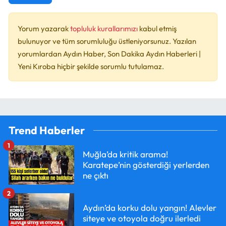
Yorum yazarak
topluluk kurallarımızı
kabul etmiş
bulunuyor ve tüm sorumluluğu üstleniyorsunuz. Yazılan
yorumlardan Aydın Haber, Son Dakika Aydın Haberleri |
Yeni Kıroba hiçbir şekilde sorumlu tutulamaz.
Trend Haberler
1
Muğla’da kritik arama!
Karatepe’nin gösterdiği yerlerden
ne çıktı
2
Aydın’da korku dolu yangın! Alevler
siteye ve otoyola doğru ilerledi