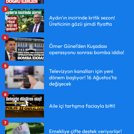
3
Aydın’ın incirinde kritik sezon!
Üreticinin gözü şimdi fiyatta
4
Ömer Günel’den Kuşadası
operasyonu sonrası bomba iddia!
5
Televizyon kanalları için yeni
dönem başlıyor! 16 Ağustos'ta
değişecek
6
Aile içi tartışma faciayla bitti!
7
Emekliye çifte destek veriyorlar!