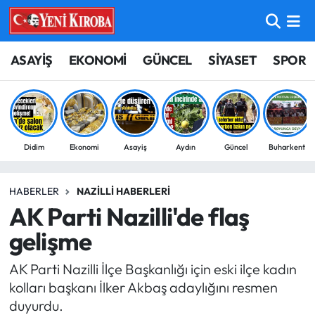
ASAYİŞ
Aydın Nöbetçi Eczaneler
ASAYİŞ
EKONOMİ
GÜNCEL
SİYASET
SPOR
BİLİM-TEKNOLOJİ
Aydın Hava Durumu
ÇEVRE
Aydin Namaz Vakitleri
Didim
Ekonomi
Asayiş
Aydın
Güncel
Buharkent
DÜNYA
Aydın Trafik Yoğunluk Haritası
HABERLER
NAZILLI HABERLERI
EĞİTİM
Süper Lig Puan Durumu ve Fikstür
AK Parti Nazilli'de flaş
EKONOMİ
Tüm Manşetler
gelişme
AK Parti Nazilli İlçe Başkanlığı için eski ilçe kadın
GÜNCEL
Son Dakika Haberleri
kolları başkanı İlker Akbaş adaylığını resmen
duyurdu.
GÜNDEM
Haber Arşivi