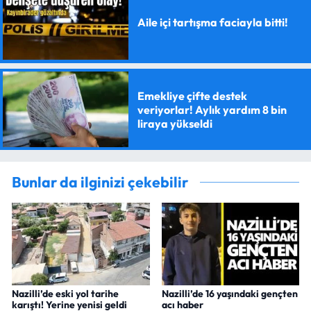
Aile içi tartışma faciayla bitti!
Emekliye çifte destek
veriyorlar! Aylık yardım 8 bin
liraya yükseldi
Bunlar da ilginizi çekebilir
Nazilli’de eski yol tarihe
Nazilli’de 16 yaşındaki gençten
karıştı! Yerine yenisi geldi
acı haber