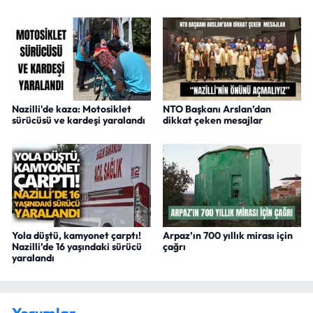
Nazilli'de kaza: Motosiklet
NTO Başkanı Arslan’dan
sürücüsü ve kardeşi yaralandı
dikkat çeken mesajlar
Yola düştü, kamyonet çarptı!
Arpaz’ın 700 yıllık mirası için
Nazilli’de 16 yaşındaki sürücü
çağrı
yaralandı