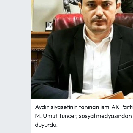
MAGAZİN
SAĞLIK
SİYASET
SPOR
TARIM
TURİZM
YAŞAM
Aydın siyasetinin tanınan ismi AK Part
M. Umut Tuncer, sosyal medyasından ya
RESMİ İLANLAR
duyurdu.
HABER İLAN