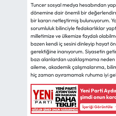
Tuncer sosyal medya hesabından yapt
dönemine dair önemli bir değerlendi
bir kararı netleştirmiş bulunuyorum. Ya
sorumluluk bilinciyle fedakarlıklar y
milletimize ve ülkemize faydalı olabilm
bazen kendi iç sesini dinleyip hayat ö
gerektiğine inanıyorum. Siyasetin get
bazı alanlardan uzaklaşmama neden o
aileme, akademik çalışmalarıma, bilim
hiç zaman ayıramamak ruhuma iyi gel
Yeni Parti Aydın’
şimdi onun kar
İçeriği Görüntüle