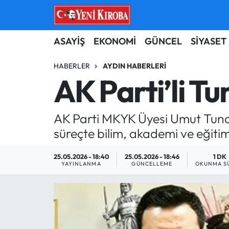
ASAYİŞ
Aydın Nöbetçi Eczaneler
ASAYİŞ
EKONOMİ
GÜNCEL
SİYASET
BİLİM-TEKNOLOJİ
Aydın Hava Durumu
HABERLER
AYDIN HABERLERI
AK Parti’li Tu
ÇEVRE
Aydin Namaz Vakitleri
AK Parti MKYK Üyesi Umut Tuncer
DÜNYA
Aydın Trafik Yoğunluk Haritası
süreçte bilim, akademi ve eğiti
EĞİTİM
Süper Lig Puan Durumu ve Fikstür
25.05.2026 - 18:40
25.05.2026 - 18:46
1 DK
YAYINLANMA
GÜNCELLEME
OKUNMA S
EKONOMİ
Tüm Manşetler
GÜNCEL
Son Dakika Haberleri
GÜNDEM
Haber Arşivi