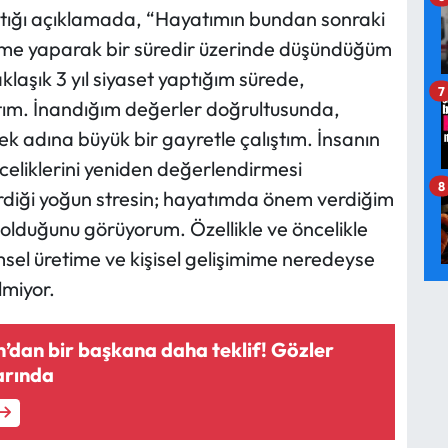
ığı açıklamada, “Hayatımın bundan sonraki
rme yaparak bir süredir üzerinde düşündüğüm
klaşık 3 yıl siyaset yaptığım sürede,
7
aptım. İnandığım değerler doğrultusunda,
ek adına büyük bir gayretle çalıştım. İnsanın
nceliklerini yeniden değerlendirmesi
8
irdiği yoğun stresin; hayatımda önem verdiğim
lduğunu görüyorum. Özellikle ve öncelikle
sel üretime ve kişisel gelişimime neredeyse
miyor.
dan bir başkana daha teklif! Gözler
arında