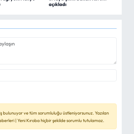
u
açıkladı
ş bulunuyor ve tüm sorumluluğu üstleniyorsunuz. Yazılan
rleri | Yeni Kıroba hiçbir şekilde sorumlu tutulamaz.