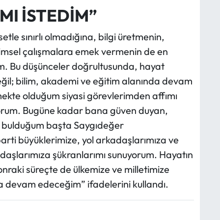
MI İSTEDİM”
tle sınırlı olmadığına, bilgi üretmenin,
ilimsel çalışmalara emek vermenin de en
um. Bu düşünceler doğrultusunda, hayat
değil; bilim, akademi ve eğitim alanında devam
mekte olduğum siyasi görevlerimden affımı
yorum. Bugüne kadar bana güven duyan,
atı bulduğum başta Saygıdeğer
ti büyüklerimize, yol arkadaşlarımıza ve
daşlarımıza şükranlarımı sunuyorum. Hayatın
raki süreçte de ülkemize ve milletimize
 devam edeceğim” ifadelerini kullandı.