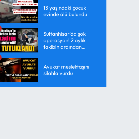
13 yaşındaki çocuk
evinde ölü bulundu
Sultanhisar'da şok
operasyon! 2 aylık
takibin ardından
yakalandı
Avukat meslektaşını
silahla vurdu