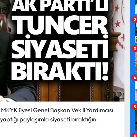
2
3
4
5
i MKYK üyesi Genel Başkan Vekili Yardımcısı
ptığı paylaşımla siyaseti bıraktığını
6