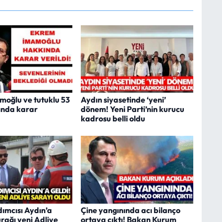
oğlu ve tutuklu 53
Aydın siyasetinde ‘yeni’
ında karar
dönem! Yeni Parti’nin kurucu
kadrosu belli oldu
ımcısı Aydın’a
Çine yangınında acı bilanço
durağı yeni Adliye
ortaya çıktı! Bakan Kurum