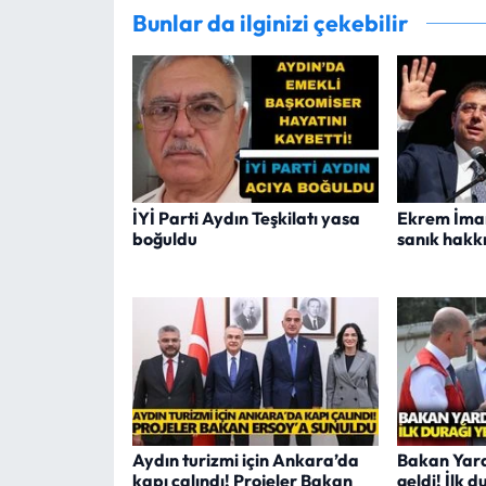
Bunlar da ilginizi çekebilir
İYİ Parti Aydın Teşkilatı yasa
Ekrem İmam
boğuldu
sanık hakk
Aydın turizmi için Ankara’da
Bakan Yard
kapı çalındı! Projeler Bakan
geldi! İlk 