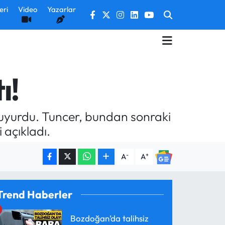
eri
Video
Yazarlar
ı!
duyurdu. Tuncer, bundan sonraki
 açıkladı.
-
+
A
A
Trend Haberler
Bozdoğan’da talihsiz