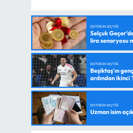
EDITÖRÜN SEÇTIĞI
Selçuk Geçer'den
lira senaryosu
EDITÖRÜN SEÇTIĞI
Beşiktaş'ın genç
ardından ikinci
EDITÖRÜN SEÇTIĞI
Uzman isim açık