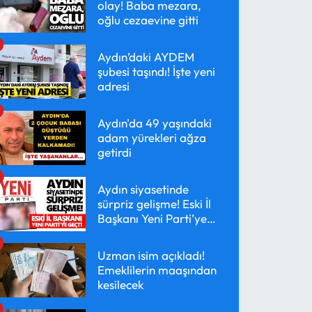
olay! Baba mezara,
oğlu cezaevine gitti
Aydın’daki AYDEM
şubesi taşındı! İşte yeni
adresi
Aydın'da 49 yaşındaki
adam yürekleri ağza
getirdi
Aydın siyasetinde
sürpriz gelişme! Eski İl
Başkanı Yeni Parti’ye
geçti
Uzman isim açıkladı!
Emeklilerin maaşından
kesilecek